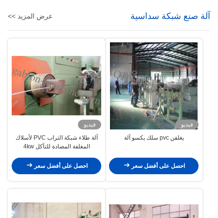
آلة صنع شبكة سداسية
عرض المزيد >>
فيديو
فيديو
يغلفن pvc سلك يكسو آلة
آلة طلاء شبكة التراب PVC لأسلاك
المغلفة المضادة للتآكل 4kw
احصل على أفضل سعر
احصل على أفضل سعر