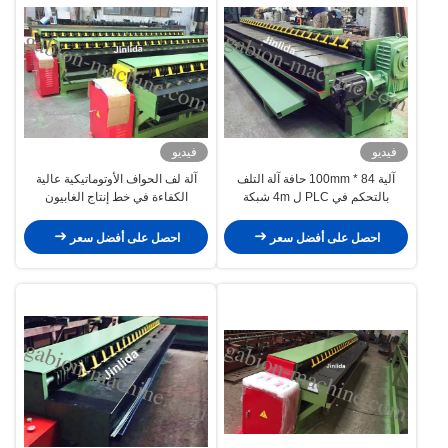
فيديو
فيديو
آلية 84 * 100mm حافة آلة التلف
آلة لف الحواف الأوتوماتيكية عالية
بالتحكم في PLC ل 4m شبكة
الكفاءة في خط إنتاج الغابيون
الأسلاك غابيون
احصل على أفضل سعر
احصل على أفضل سعر