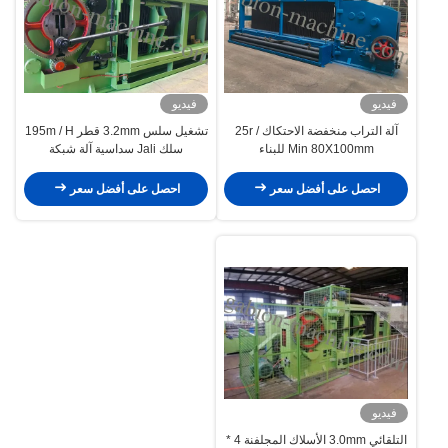
فيديو
فيديو
آلة التراب منخفضة الاحتكاك 25r /
تشغيل سلس 3.2mm قطر 195m / H
Min 80X100mm للبناء
سلك Jali سداسية آلة شبكة
احصل على أفضل سعر
احصل على أفضل سعر
فيديو
التلقائي 3.0mm الأسلاك المجلفنة 4 *