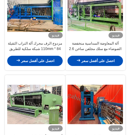
فيديو
فيديو
آلة المعاوضة السداسية منخفضة
مزدوج الرف محرك آلة التراب الثقيلة
الضوضاء مع سلك مجلفن ساخن 2.6
84 * 110mm شبكة سلكية للطريق
مم لجانب التل
احصل على أفضل سعر
احصل على أفضل سعر
فيديو
فيديو