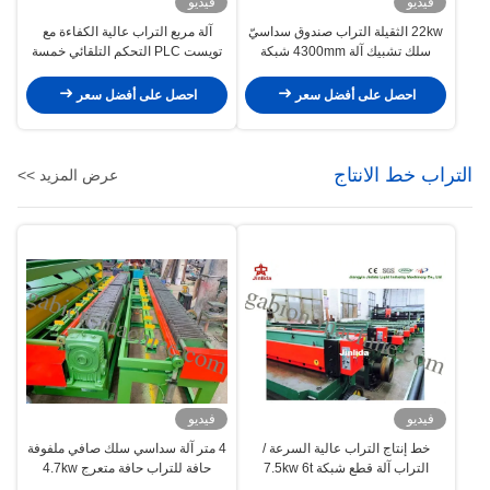
فيديو
فيديو
22kw الثقيلة التراب صندوق سداسيّ
آلة مربع التراب عالية الكفاءة مع
سلك تشبيك آلة 4300mm شبكة
تويست PLC التحكم التلقائي خمسة
عرض
تويست
احصل على أفضل سعر
احصل على أفضل سعر
التراب خط الانتاج
عرض المزيد >>
فيديو
فيديو
خط إنتاج التراب عالية السرعة /
4 متر آلة سداسي سلك صافي ملفوفة
التراب آلة قطع شبكة 7.5kw 6t
حافة للتراب حافة متعرج 4.7kw