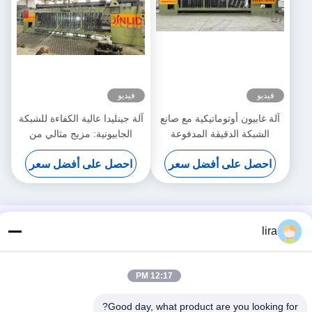
فيديو
فيديو
آلة غابيون أوتوماتيكية مع صانع
آلة جينليدا عالية الكفاءة للشبكة
الشبكة الدقيقة المدفوعة
الجابيونية: مزيج مثالي من
بالسيرو 5.3m عرض أقصى
الإنتاج السريع والنسيج الدقيق
احصل على أفضل سعر
احصل على أفضل سعر
لزيادة الإنتاجية
lira
12:17 PM
Good day, what product are you looking for?