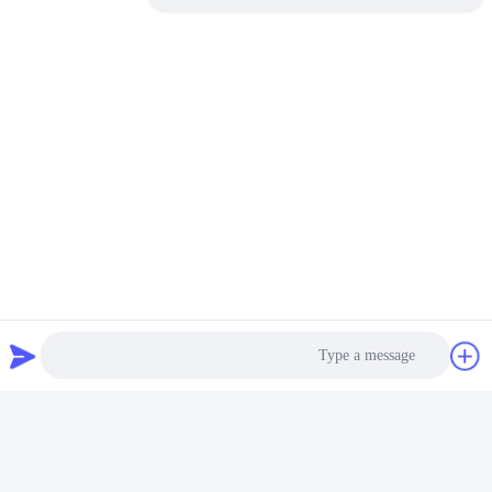
وسائل التواصل الاجتماعي
اتصل سريعًا
الهاتف
86-510-86385783
بريد إلكتروني
sales@gabion.cn
العنوان
No.102, Yungu طريق, Zhutang مدينة, Jiangyin مدينة, جيانغسو
محافظة, الصين
سياسة الخصوصية
|
خريطة الموقع
الصين جودة جيدة آلة التراب المورد. حقوق الطبع والنشر © 2012-2026
Jiangyin Jinlida Light Industry Machinery Co.,Ltd جميع الحقوق
Photo