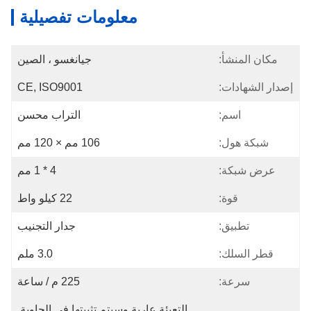
معلومات تفصيلية
مكان المنشأ:
جيانغسو ، الصين
إصدار الشهادات:
CE, ISO9001
اسم:
التراب محسن
شبكة هول:
106 مم × 120 مم
عرض شبكة:
4 * 1 مم
قوة:
22 كيلو واط
تطبيق:
جدار التجنيب
قطر السلك:
3.0 ملم
سرعة:
225 م / ساعة
التعبئة عارية وسيتم تثبيتها في الحاوية 