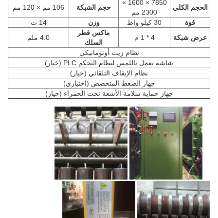
7850 × 1600 ×
الحجم الكلي
حجم الشبكة
106 مم × 120 مم
2300 مم
قوة
30 كيلو واط
وزن
14 ت
ماكس قطر
عرض شبكة
4 * 1 م
4.0 ملم
السلك
نظام زيت أوتوماتيكي
شاشة تعمل باللمس لنظام التحكم PLC (خيار)
نظام الإيقاف التلقائي (خيار)
جهاز الضغط المتخصص (اختياري)
جهاز حماية سلامة الأشعة تحت الحمراء (خيار)