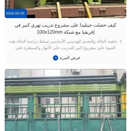
2026-06-05
كيف حصلت جينليدا على مشروع تدريب نهري كبير في
إفريقيا مع شبكة 100x120mm
1. خلفية الحالة والتحدي الهندسي الأساسي تسلط دراسة الحالة هذه
الضوء على مشروع كبير للتدريب على الأنهار والسيطرة على
الفيضانات، والذي طرحته وزارة الموارد المائية الوطنية في غرب
عرض المزيد
أفريقيا. نجحت JINLIDA في تمكين مقاول محلي من الدرجة الأولى
للتغلب على عقبات التعزيز والتحكم في التكلفة على نطاق واسع
باستخدا...