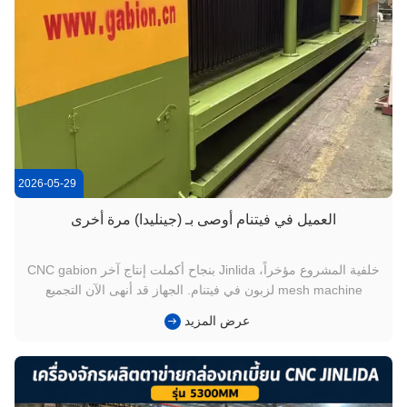
2026-05-29
العميل في فيتنام أوصى بـ (جينليدا) مرة أخرى
خلفية المشروع مؤخراً، Jinlida بنجاح أكملت إنتاج آخر CNC gabion
mesh machine لزبون في فيتنام. الجهاز قد أنهى الآن التجميع
والاختبار، وهو حاليا يتم إعداده للشحن إلى مصنع العميل في فيتنام.
عرض المزيد
هذا التعاون لم يأتي من تحقيق جديد وحده.تعلم العميل عن جينليدا
من خلال توصية من عميل فيتنامي آخر محلي. عميل موجود أ...