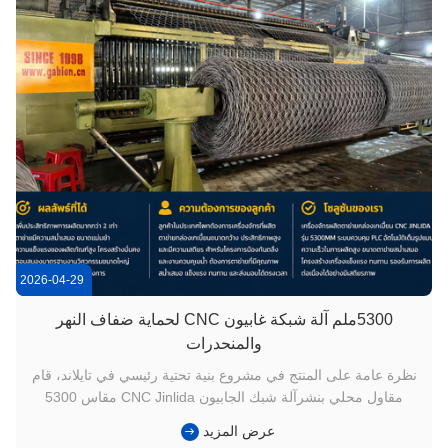
2026-04-29
5300ملم آلة شبكة غابيون CNC لحماية ضفاف النهر
والمنحدرات
نظرة عامة على المنتج في مشروع بنية تحتية رئيسي في تايلاند، قام
مقاول محلي بنشرآلة شبك الجابيون CNC Jinlida مقاس 5300
مملتعزيز ضفاف الأنهار ومنحدرات الطرق السريعة. تطلب المشروع
عرض المزيد
أقفاص جابيون كبيرة ومتينة قادرة على تحمل الأمطار الغزيرة