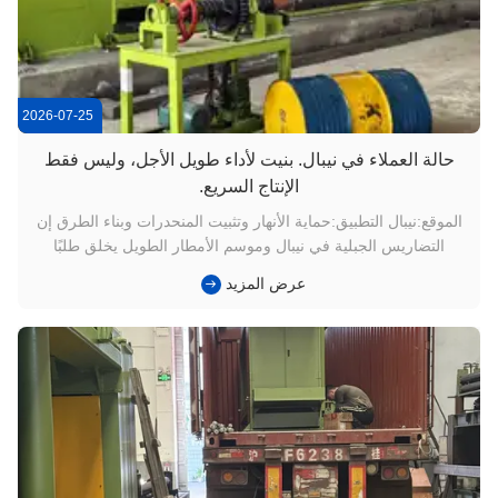
2026-07-25
حالة العملاء في نيبال. بنيت لأداء طويل الأجل، وليس فقط
الإنتاج السريع.
الموقع:نيبال التطبيق:حماية الأنهار وتثبيت المنحدرات وبناء الطرق إن
التضاريس الجبلية في نيبال وموسم الأمطار الطويل يخلق طلبًا
مستمرًا على شبكة الغابيون. يتم استخدامه على نطاق واسع في
عرض المزيد
حماية ضفاف الأنهار ، وتثبيت المنحدرات ،مشروعات الجدران الداعمة
وبنية التحتية للطرقوبما أن مشاريع البناء تستمر في النمو...