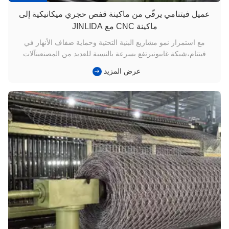
عميل فيتنامي يرقّي من ماكينة قفص حجري ميكانيكية إلى
ماكينة CNC مع JINLIDA
مع استمرار نمو مشاريع البنية التحتية وحماية ضفاف الأنهار في
فيتنام،شبكة غابيونيرتفع بسرعة بالنسبة للعديد من المصنعينآلات
غابيونية ميكانيكيةلم تعد كافية لتلبية متطلبات المشاريع الهندسية
عرض المزيد
الحديثة. في الآونة الأخيرة، قام عميل طويل الأمد في فيتنام بتحديث
خط إنتاجهمجينليدا CNC آلة غابيون، مما يمثل انتقالً...