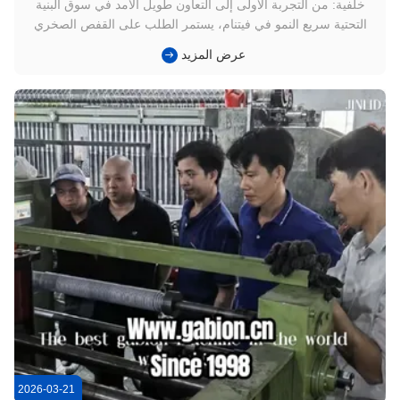
خلفية: من التجربة الأولى إلى التعاون طويل الأمد في سوق البنية
التحتية سريع النمو في فيتنام، يستمر الطلب على القفص الصخري
في الزيادة. قدم مصنع للقفص الصخري في جنوب فيتنام لأول مرة
عرض المزيد
آلة قفص صخري CNC للتحديث من المعدات التقليدية. في البداية،
كان العميل حذرًا - فقد تم اعتبار الآلة الأولى اختبارًا للأداء ...
2026-03-21