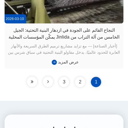
2026-03-10
النجاح القائم على الجودة في ازدهار البنية التحتية: الجيل
الخامس من آلة التراب من Jinlida يمكّن المؤسسات المحلية
من تأمين العقود الحكومية الرئيسية
[أخبار الصناعة] — مع تزايد مشاريع ترميم الطرق السريعة والأنهار
العابرة للحدود عالميًا، يدخل مقاولو البنية التحتية في سباق شرس بين
"الجودة مقابل السرعة". مؤخرًا، حققت شركة رائدة في مجال
عرض المزيد
إنشاءات الطرق والجسور قفزة كبيرة في قدرتها الإنتاجية من خلال
دمج آلة شبكات الجابيون CNC المطورة من الجيل الخامس من ...
3
2
1