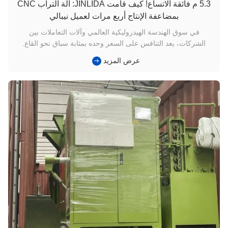
5.3 م فائقة الاتساع! كيف قامت JINLIDA: آلة التراب CNC
بمضاعفة الإنتاج أربع مرات لعميل نيبالي
في سوق الهندسة الهيدروليكية العالمي وآلات التعاملات بين
الشركات، يعد التنافس على السعر وحده بمثابة سباق نحو القاع.
المشترين الأذكياء يعرفون أن اللعبة الحقيقية قد تم الفوز بها"الإنتاجية
عرض المزيد
العالية"و"كفاءة العمل." 💡 قصة نجاح نيبال: تحويل أزمة التسليم إلى
احتكار السوق تقع نيبال في جبال الهيمالايا، وتتميز ...