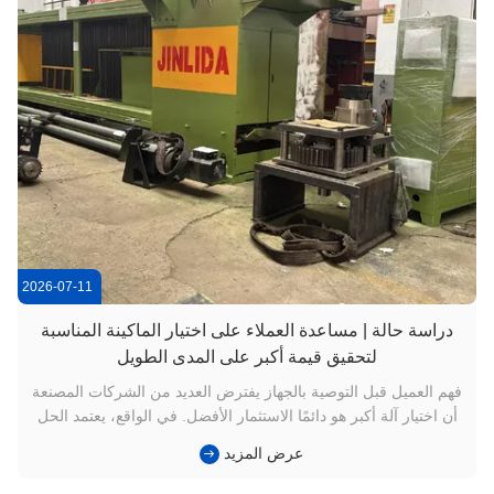
2026-07-11
دراسة حالة | مساعدة العملاء على اختيار الماكينة المناسبة
لتحقيق قيمة أكبر على المدى الطويل
فهم العميل قبل التوصية بالجهاز يفترض العديد من الشركات المصنعة
أن اختيار آلة أكبر هو دائمًا الاستثمار الأفضل. في الواقع، يعتمد الحل
الأفضل على متطلبات الإنتاج وظروف المصنع وخطط العمل
عرض المزيد
المستقبلية. في الآونة الأخيرة، اتصل أحد العملاءJINLIDA تبحث عن
آلة شبكة التراب CNC. كان تفضيله الأولي هو نحننموذج عرض ...