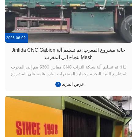
2026-06-02
حالة مشروع المغرب: تم ​​تسليم آلة Jinlida CNC Gabion
Mesh بنجاح إلى المغرب
H1: تم تسليم آلة شبكة التراب CNC مقاس 5300 مم إلى المغرب
لمشاريع البنية التحتية وحماية المنحدرات نظرة عامة على المشروع
في الآونة الأخيرة، أكملت Jinlida بنجاح إنتاج وشحن آلة شبكة التراب
عرض المزيد
CNC مقاس 5300 مم لأحد العملاء فيالمغرب. يتخصص العميل في
الهندسة المدنية وبناء البنية التحتية، وتوفير حلول التراب لح...