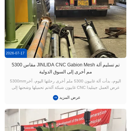
2026-07-17
تم تسليم آلة JINLIDA CNC Gabion Mesh مقاس 5300
مم أخرى إلى السوق الدولية
اليوم، بدأت آلة غابيون 5300 ملم أخرى رحلتها اليوم، آخر5300mm
عرض العمل جينليدا CNC غابيون شبكة آلةتم تحميلها وشحنها إلى
عميل في الخارج. هذا التسليم يمثل ليس فقط إكمال أمر الإنتاج،
عرض المزيد
ولكن أيضا اعتراف آخر لالتزام جينليدا للصناعة الجودة. بعد تقييم
دقيق والتواصل، اختار العميل جينليدا لأنهم كانوا يبحثون عن ...