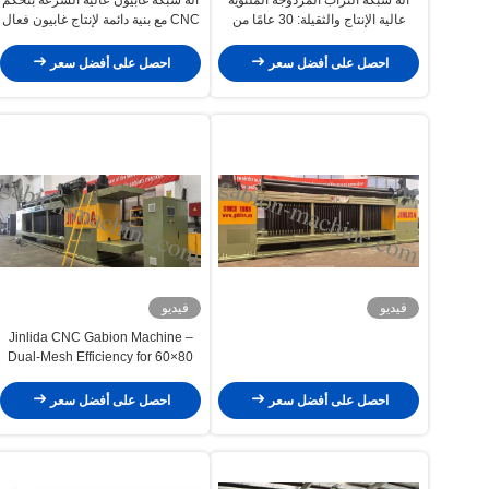
عالية الإنتاج والثقيلة: 30 عامًا من
CNC مع بنية دائمة لإنتاج غابيون فعال
الخبرة في تشغيل المشاريع
الهيدروليكية ومشاريع التحكم في
احصل على أفضل سعر
احصل على أفضل سعر
الفيضانات العالمية
فيديو
فيديو
Jinlida CNC Gabion Machine –
Dual-Mesh Efficiency for 60×80
mm & 80×100 mm Production
احصل على أفضل سعر
احصل على أفضل سعر