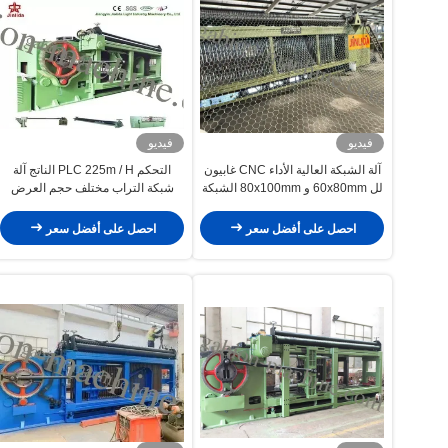
فيديو
فيديو
آلة الشبكة العالية الأداء CNC غابيون
التحكم PLC 225m / H الناتج آلة
لل 60x80mm و 80x100mm الشبكة
شبكة التراب مختلف حجم العرض
احصل على أفضل سعر
احصل على أفضل سعر