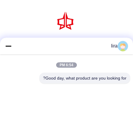
وسائل التواصل الاجتماعي
lira
6:54 PM
اتصل سريعًا
Good day, what product are you looking for?
الهاتف
86-510-86385783
بريد إلكتروني
sales@gabion.cn
العنوان
No.102, Yungu طريق, Zhutang مدينة, Jiangyin مدينة, جيانغسو