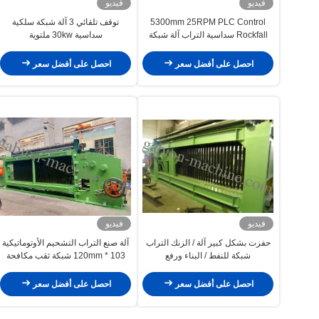
فيديو
فيديو
5300mm 25RPM PLC Control
توقف تلقائي 3 آلة شبكة سلكية
Rockfall سداسية التراب آلة شبكة
سداسية 30kw ملتوية
احصل على أفضل سعر
احصل على أفضل سعر
فيديو
فيديو
حفزت بشكل كبير آلة / الزنك التراب
آلة صنع التراب التشحيم الأوتوماتيكية
شبكة للنفط / البناء ورفع
103 * 120mm شبكة ثقب مكافحة
الفيضانات
احصل على أفضل سعر
احصل على أفضل سعر