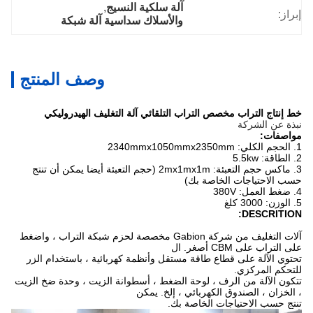
آلة سلكية النسيج
, 
إبراز:
والأسلاك سداسية آلة شبكة
وصف المنتج
خط إنتاج التراب مخصص التراب التلقائي آلة التغليف الهيدروليكي
نبذة عن الشركة
مواصفات:
1. الحجم الكلي: 2340mmx1050mmx2350mm
2. الطاقة: 5.5kw
3. ماكس حجم التعبئة: 2mx1mx1m (حجم التعبئة أيضا يمكن أن تنتج
حسب الاحتياجات الخاصة بك)
4. ضغط العمل: 380V
5. الوزن: 3000 كلغ
DESCRITION:
آلات التغليف من شركة Gabion مخصصة لحزم شبكة التراب ، واضغط
على التراب على CBM أصغر.
ال
تحتوي الآلة على قطاع طاقة مستقل وأنظمة كهربائية ، باستخدام الزر
للتحكم المركزي.
تتكون الآلة من الرف ، لوحة الضغط ، أسطوانة الزيت ، وحدة ضخ الزيت
، الخزان ، الصندوق الكهربائي ، إلخ.
يمكن
تنتج حسب الاحتياجات الخاصة بك.