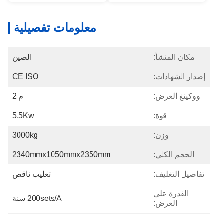
معلومات تفصيلية
مكان المنشأ:
الصين
إصدار الشهادات:
CE ISO
ووكينغ العرض:
م 2
قوة:
5.5Kw
وزن:
3000kg
الحجم الكلي:
2340mmx1050mmx2350mm
تفاصيل التغليف:
تعليب ناقص
القدرة على
200sets/a سنة
العرض: