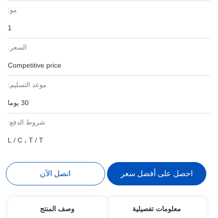
مو:
1
السعر:
Competitive price
موعد التسليم:
30 يوما
شروط الدفع:
L / C ، T / T
احصل على أفضل سعر
اتصل الآن
معلومات تفصيلية
وصف المنتج