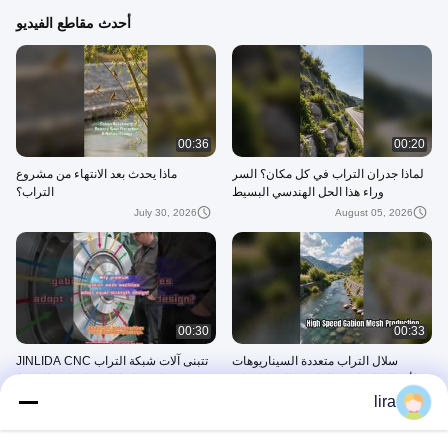
أحدث مقاطع الفيديو
00:36
00:20
لماذا جدران التراب في كل مكان؟ السر
ماذا يحدث بعد الانتهاء من مشروع
وراء هذا الحل الهندسي البسيط
التراب؟
July 30, 2026
August 05, 2026
00:30
00:33
سلال التراب متعددة السيناريوهات
تتبنى آلات شبكة التراب JINLIDA CNC
لأعمال المناجم والطرق والحفاظ على
تصميمًا متساويًا القوة لموازنة الضغط
المياه
على جميع الأجزاء.
lira
July 25, 2026
July 29, 2026
60x80mm Gabion Mesh Machine