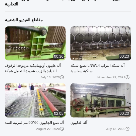
التجارية
مقاطع الفيديو الشعبية
00:30
00:23
آلة شبكة التراب LNWL4 تصنع شبكة
آلة غابيون أوتوماتيكية مزدوجة الرفوف
سلكية سداسية
للقيادة بالزيت شديدة التحمل شبكة
120x150 مم للطرق والجسور
July 13, 2020
November 29, 2021
02:05
00:23
آلة الغابيون
آلة صنع الجابيون 66*90 مم لمرتبة السد
August 22, 2020
July 13, 2020