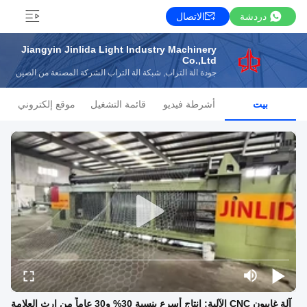
دردشة
الاتصال
Jiangyin Jinlida Light Industry Machinery
Co.,Ltd
جودة آلة التراب, شبكة آلة التراب الشركة المصنعة من الصين
بيت
أشرطة فيديو
قائمة التشغيل
موقع إلكتروني
آلة غابيون CNC الآلية: إنتاج أسرع بنسبة 30% و30 عاماً من إرث العلامة