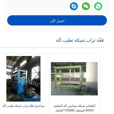
اتصل الآن
قفّة تراب شبكة تعليب آلة
التلقائي شبكة سداسي آلة التغليف
سداسيّ قفّة تراب شبكة تعليب آلة
80KN الضغط، 700MM العامل