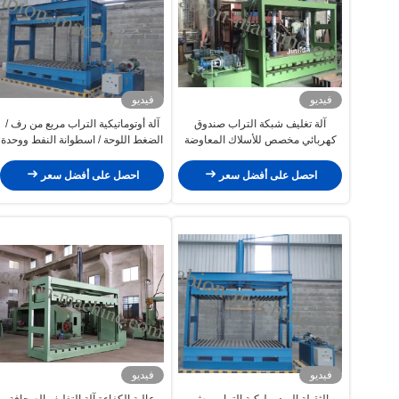
فيديو
فيديو
آلة تغليف شبكة التراب صندوق
آلة أوتوماتيكية التراب مربع من رف /
كهربائي مخصص للأسلاك المعاوضة
الضغط اللوحة / اسطوانة النفط ووحدة
والصحافة 2x1x1m
ضخ النفط
احصل على أفضل سعر
احصل على أفضل سعر
فيديو
فيديو
الثقيلة الهيدروليكية التراب مش
عالية الكفاءة آلة التغليف الصحافة