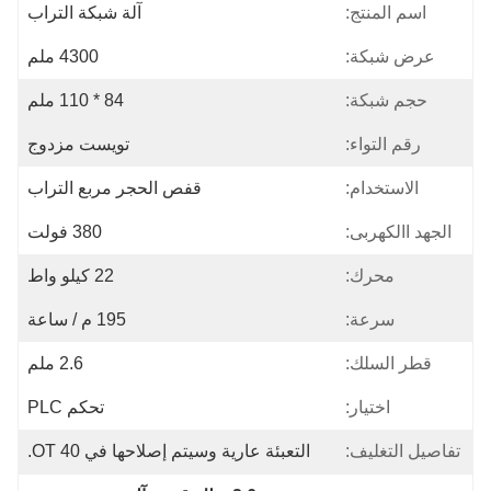
اسم المنتج:
آلة شبكة التراب
عرض شبكة:
4300 ملم
حجم شبكة:
84 * 110 ملم
رقم التواء:
تويست مزدوج
الاستخدام:
قفص الحجر مربع التراب
الجهد االكهربى:
380 فولت
محرك:
22 كيلو واط
سرعة:
195 م / ساعة
قطر السلك:
2.6 ملم
اختيار:
تحكم PLC
تفاصيل التغليف:
التعبئة عارية وسيتم إصلاحها في 40 OT.