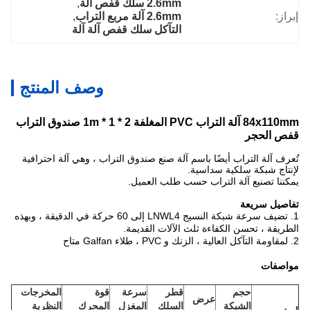
2.6mm سلك قفص آلة
, 
إبراز:
2.6mm آلة مربع التراب
, 
التآكل سلك قفص آلة آلة
وصف المنتج
84x110mm آلة التراب PVC المغلفة 2 * 1 * 1m صندوق التراب
قفص الحجر
تُعرف آلة التراب أيضًا باسم آلة صنع صندوق التراب ، وهي آلة احترافية
لإنتاج شبكة سلكية سداسية.
يمكننا تصنيع آلة التراب حسب طلب العميل.
تفاصيل سريعة
1.
تضيف سرعة شبكة النسيج LNWL4 إلى 60 حركة في الدقيقة ، وبهذه
الطريقة ، تحسن الكفاءة ثلث الآلات القديمة.
2.
لمقاومة التآكل العالية ، الزنك و PVC ، طلاء Galfan متاح
مواصفات
حجم
قطر
سرعة
قوة
المخرجات
عرض
الشبكة
السلك
المغزل
المحرك
النظرية