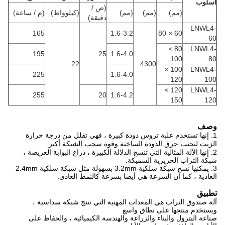
أسلوب
(ص /
(مم)
(مم)
(مم)
(كيلوواط)
(م / ساعة)
دقيقة)
LNWL4-
165
1.6-3.2
60 × 80
60
80 ×
LNWL4-
195
25
1.6-4.0
100
80
22
4300
100 ×
LNWL4-
225
1.6-4.0
120
100
120 ×
LNWL4-
255
20
1.6-4.2
150
120
وصف
1. إنها تستخدم علبة تروس دودة كبيرة ، فهي تقلل من درجة حرارة
الزيت لتجنب حرق الدودة الساخنة.وقوة سحب الشبكة أكبر.
2. إنها الآلة المثالية التي تنسج الدلالة الكبيرة ، ذراع البوابة العريضة ،
شبكة التراب الحريرية السميكة.
3. يمكنها نسج شبكة سلكية 3.2mm بسهولة مثل شبكة سلكية 2.4mm
العادية ، كما أن السرعة هي أيضا بسرعة كالنمط العادي.
تطبيق
آلة صندوق التراب هي المعدات المهنية التي تنتج شبكة سداسية ،
ويستخدم منتجها على نطاق واسع
صناعة البترول والبناء والزراعة والهندسة الكيميائية ، والحفاظ على