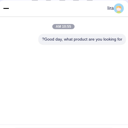
lira
اتصل سريعًا
الهاتف
10:55 AM
86-510-86385783
Good day, what product are you looking for?
بريد إلكتروني
sales@gabion.cn
العنوان
No.102, Yungu طريق, Zhutang مدينة, Jiangyin مدينة, جيانغسو
محافظة, الصين
سياسة الخصوصية
|
خريطة الموقع
الصين جودة جيدة آلة التراب المورد. حقوق الطبع والنشر © 2012-2026
Jiangyin Jinlida Light Industry Machinery Co.,Ltd جميع الحقوق
محفوظة