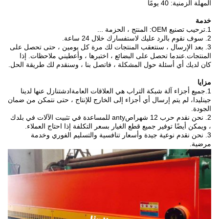
المهلة الزمنية: 40 يومًا
خدمة
1.
ترحيب تصنيع OEM: المنتج ، الحزمة ...
2. سوف نقوم بالرد عليك لاستفسارك خلال 24 ساعة.
3. بعد الإرسال ، سنتعقب المنتجات لك مرة كل يومين ، حتى تحصل على
المنتجات.عندما تحصل على البضائع ، اختبرها ، وأعطيني ملاحظات. إذا
كان لديك أي أسئلة حول المشكلة ، فاتصل بنا ، وسنقدم لك طريقة الحل.
مزايا
1.جميع أجزاء آلة شبكة التراب هي العلاقات العامة
د
تنازل عنها لدينا
ا
ش
، لم يتم إرسال أي أجزاء إلى الخارج للإنتاج ، حتى نتمكن من ضمان
جينليدا
الجودة.
2. نحن نقدم حرب 12 شهرا
anty للمساعدة في تثبيت الآلات في بلدك
ص
، ويمكن أيضًا توفير جميع قطع الغيار بسعر التكلفة إذا احتاج العملاء.
3. نحن نقدم نوعية جيدة وأسعار تنافسية والتسليم الفوري وخدمة
مرضية.