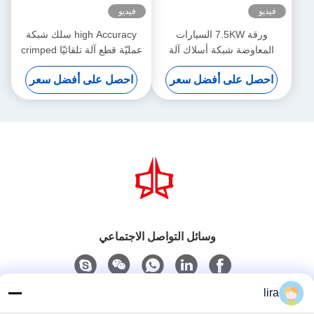
فيديو
فيديو
ورقة 7.5KW السيارات
high Accuracy سلك شبكة
المعاوضة شبكة أسلاك آلة
عمليّة قطع آلة تلقائيّا crimped
القطع العرض 4300mm
سلك شبكة
احصل على أفضل سعر
احصل على أفضل سعر
وسائل التواصل الاجتماعي
lira
اتصل سريعًا