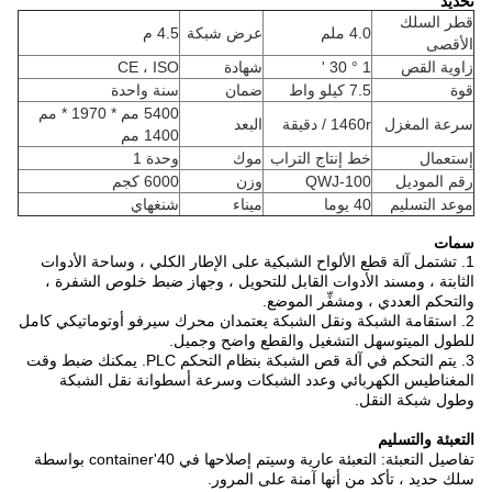
تحديد
قطر السلك
4.0 ملم
عرض شبكة
4.5 م
الأقصى
زاوية القص
1 ° 30 '
شهادة
CE ، ISO
قوة
7.5 كيلو واط
ضمان
سنة واحدة
5400 مم * 1970 * مم
سرعة المغزل
1460r / دقيقة
البعد
1400 مم
إستعمال
خط إنتاج التراب
موك
وحدة 1
رقم الموديل
QWJ-100
وزن
6000 كجم
موعد التسليم
40 يوما
ميناء
شنغهاي
سمات
1. تشتمل آلة قطع الألواح الشبكية على الإطار الكلي ، وساحة الأدوات
الثابتة ، ومسند الأدوات القابل للتحويل ، وجهاز ضبط خلوص الشفرة ،
والتحكم العددي ، ومشفِّر الموضع.
2. استقامة الشبكة ونقل الشبكة يعتمدان محرك سيرفو أوتوماتيكي كامل
للطول الميت
و
سهل التشغيل والقطع واضح وجميل.
3. يتم التحكم في آلة قص الشبكة بنظام التحكم PLC. يمكنك ضبط وقت
المغناطيس الكهربائي وعدد الشبكات وسرعة أسطوانة نقل الشبكة
وطول شبكة النقل.
التعبئة والتسليم
تفاصيل التعبئة: التعبئة عارية وسيتم إصلاحها في 40'container بواسطة
سلك حديد ، تأكد من أنها آمنة على المرور.