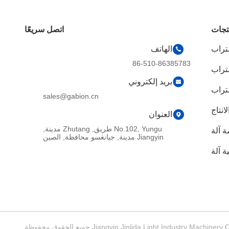
تجات
اتصل سريعًا
لتراب
الهاتف
86-510-86385783
لتراب
بريد إلكتروني
لتراب
sales@gabion.cn
انتاج
العنوان
No.102, Yungu طريق, Zhutang مدينة,
 آلة
Jiangyin مدينة, جيانغسو محافظة, الصين
 آلة