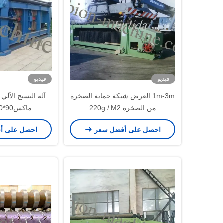
فيديو
فيديو
1m-3m العرض شبكة حماية الصخرة
آلة النسيج الآلي 
من الصخرة 220g / M2
ماكس4.3m 70*90ملم
احصل على أفضل سعر
احصل على أ