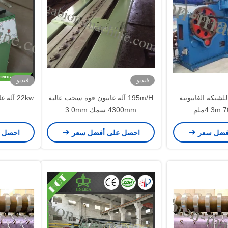
فيديو
فيديو
للشبكة الغابيونية
195m/H آلة غابيون قوة سحب عالية
4300mm سمك 3.0mm
فضل سعر
احصل على أفضل سعر
احصل 