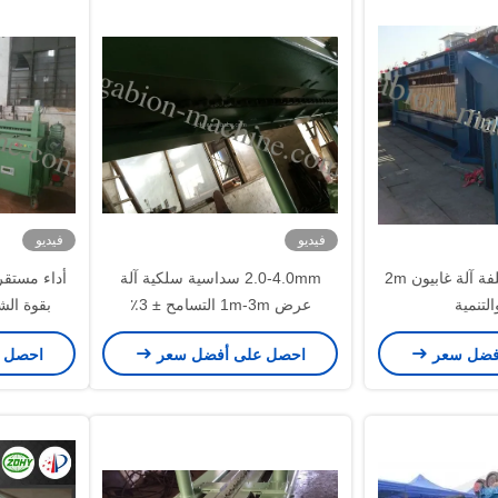
فيديو
فيديو
سلك الفولاذ المغلفة آلة غابيون 2m
2.0-4.0mm سداسية سلكية آلة
التنمية
عرض 1m-3m التسامح ± 3٪
بقوة الشد 350-/ Mm2
فضل سعر
احصل على أفضل سعر
احصل 