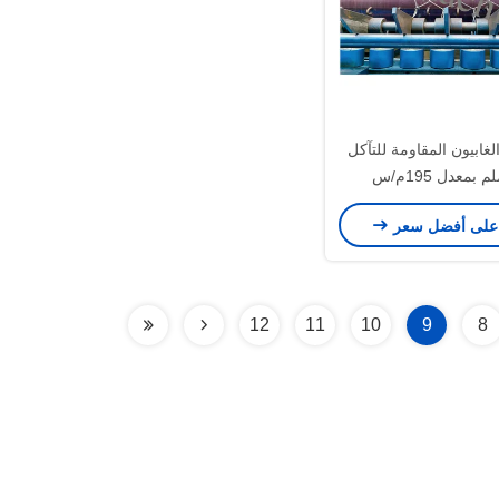
لغابيون المقاومة للتآكل
على أفضل سعر
12
11
10
9
8