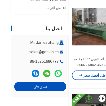
آلة صنع التراب
اتصل بنا
Mr. James zhang
sales@gabion.cn
أداء مستقر آلة غابيون PVC مغلفة
86-15251686777
550N 
على أفضل سعر
اتصل الآن