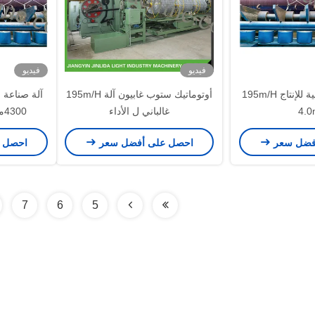
فيديو
فيديو
آلة الشبكة الغابيونية للإنتاج 195m/H
أوتوماتيك ستوب غابيون آلة 195m/H
آلة صناعة ا
4.
غالباني ل الأداء
4300ملم بمعدل 195م/س
فضل سعر
احصل على أفضل سعر
احصل 
7
6
5