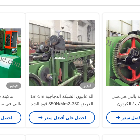
فيديو
فيديو
فة بالبي.في.سي
آلة غابيون الشبكة الدجاجية 1m-3m
ماكينة 
ات / الكرتون
العرض 350-550N/Mm2 قوة الشد
ع
فضل سعر
احصل على أفضل سعر
احصل 