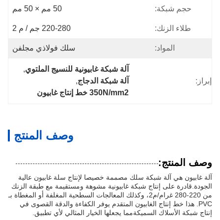
حجم شبكة:
50 مم × 50 مم
طلاء الزنك:
220-280 جم / م 2
المواد:
سلك فولاذي مجلفن
آلة شبكة غابيونية للنسيج الملتوي
, 
إبراز:
آلة شبكة الدجاج
, 
350N/mm2 خط إنتاج غابيون
وصف المنتج
وصف المنتج:
آلة غابيون هي آلة شبكة سلك مصممة خصيصا لإنتاج سلة غابيون عالية
الجودة.قادرة على إنتاج شبكة غابيونية مشوهة ومستقيمة مع طبقة الزنك
من 220-280 غرام/م2، وكذلك المعالجات السطحية المغلفة أو المغطاة بـ
PVC. هذا خط إنتاج الغابيون المتقدم يوفر الكفاءة والدقة القصوى في
إنتاج شبكة الأسلاك السميكةمما يجعلها الخيار المثالي لأي تطبيق.