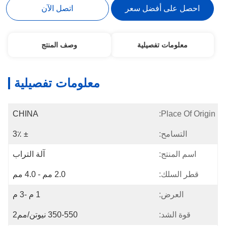
احصل على أفضل سعر
اتصل الآن
معلومات تفصيلية
وصف المنتج
معلومات تفصيلية
CHINA
Place Of Origin:
التسامح:
± 3٪
اسم المنتج:
آلة التراب
قطر السلك:
2.0 مم - 4.0 مم
العرض:
1 م -3 م
قوة الشد:
350-550 نيوتن/مم2