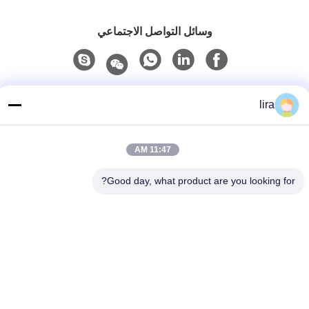
وسائل التواصل الاجتماعي
اتصل سريعًا
lira
الهاتف
86-510-86385783
11:47 AM
بريد إلكتروني
Good day, what product are you looking for?
sales@gabion.cn
العنوان
No.102, Yungu طريق, Zhutang مدينة, Jiangyin مدينة, جيانغسو
محافظة, الصين
سياسة الخصوصية
|
خريطة الموقع