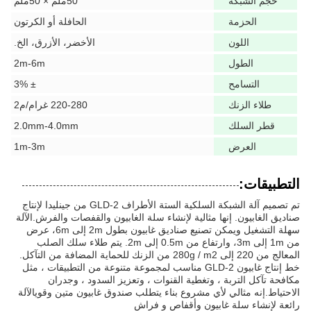
حجم الشبكة
50ملم × 50ملم
الحزمة
الحافلة أو الكرتون
اللون
الأخضر، الأزرق، الخ.
الطول
2m-6m
التسامح
± 3%
طلاء الزنك
220-280 غرام/م2
قطر السلك
2.0mm-4.0mm
العرض
1m-3m
التطبيقات:
تم تصميم آلة الشبكة السلكية الستة الأطراف GLD-2 من جينليدا لإنتاج
صناديق الغابيون. إنها مثالية لإنشاء سلة الغابيون والقفصات والفرش.الآلة
سهلة التشغيل ويمكن تصنيع صناديق غابيون بطول 2m إلى 6m، عرض
من 1m إلى 3m، وارتفاع من 0.5m إلى 2m. يتم طلاء سلك الصلب
المعالج من 220 إلى 280g / m2 من الزنك للحماية المضافة من التآكل.
خط إنتاج غابيون GLD-2 مناسب لمجموعة متنوعة من التطبيقات ، مثل
مكافحة تآكل التربة ، وتغطية القنوات ، وتعزيز السدود ، وجدران
الاحتياط.إنه مثالي لأي مشروع بناء يتطلب صندوق غابيون متين وقويالآلة
رائعة لإنشاء سلة غابيون وأقفاص و فراش