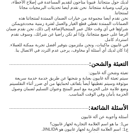
لديك حول منتجاتنا. فنيونا متاحون لتقديم المساعدة في إصلاح الأخطاء،
وتركيب وصيانة منتجاتنا. نحن نقدم أيضا تحديثات البرمجيات مجانا
لمنتجاتنا.
نحن نقدم أيضا مجموعة من خيارات الضمان الممتدة لمنتجاتنا هذه
الضمانات الممتدة تغطي قطع الغيار والعمل لفترة زمنية محددةويمكن
شراؤها في أي وقت خلال عمر المنتجبالإضافة إلى ذلك، نحن نقدم ضمان
الرضا على جميع منتجاتنا، وإذا لم تكن راضيا عن شرائك، وسوف نقدم
استرداد كامل.
في غابيون ماكينات، ونحن ملتزمون بتوفير أفضل تجربة ممكنة للعملاء.
إذا كان لديك أي أسئلة أو مخاوف، يرجى عدم التردد في الاتصال بنا.
التعبئة والشحن:
تعبئة وشحن آلة غابيون:
سيتم تعبئة آلة غابيون بعناية و شحنها عن طريق خدمة خدمة سريعة
موثوقة.وسيتم تغطيتها أيضاً بلفائف لحمايتها من أي ضرر أثناء النقلسيتم
وضع علامة على الحزمة مع اسم المنتج وعنوان التسليم لضمان وصول
الحزمة بأمان وفي الوقت المناسب.
الأسئلة الشائعة:
أسئلة وأجوبة عن آلة غابيون
س1: ما هو اسم العلامة التجارية لجهاز غابيون؟
ج1: اسم العلامة التجارية لجهاز غابيون هو JINLIDA.