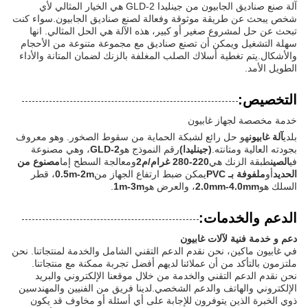
آلة صنع صناديق الجابيون من جينليدا GLD-2 هي الخيار المثالي لأي
شخص يبحث عن طريقة موثوقة وفعالة لصنع صناديق الجابيون.سواء كنت
تبحث عن حل لمشروع صغير أو كبير، هذه الآلة هي الحل المثالي. انها
سهلة التشغيل ويمكن أن تصنع صناديق مع مجموعة متنوعة من الأحجام
والأشكال.يتم تغطية أسلاك الصلب المغلفة بالزنك لضمان المتانة والأداء
الطويل الأمد.
التخصيص:
خدمة مخصصة لجهاز غابيون
بلدي
آلة غابيون
هو حل رائع لشبكة الحماية من سقوط الصخور. وهو معروف
بجودته العالية ومتانته.
(جينليدا)
رقم النموذج هو
GLD-2
، وهي مصنوعة
في
الصين
طبقة الزنك هي
220-280 غرام/م2
ومعالجة السطح إما
مصنوع من
الحديد
أو
ملفوفة بـ PVC
يمكن ضبط ارتفاع الجهاز من
0.5m-2m
، قطر
السلك هو
2.0mm-4.0mm
، والعرض هو
1m-3m
.
الدعم والخدمات:
دعم و خدمة فنية لآلات غابيون
في غابيون ماكين، نحن نقدم الدعم التقني الشامل والخدمة لمنتجاتنا. نحن
ملتزمون بالتأكد من أن عملائنا لديهم أفضل تجربة ممكنة مع منتجاتنا.
نحن نقدم الدعم التقني والخدمة من خلال موقعنا الإلكتروني والبريد
الإلكتروني والهاتف والدعم الشخصي.لدينا فريق من الفنيين والمهندسين
ذوي الخبرة الذين يتوفرون للإجابة على أي أسئلة أو مخاوف قد يكون