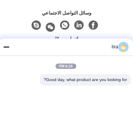
وسائل التواصل الاجتماعي
اتصل سريعًا
lira
الهاتف
86-510-86385783
6:16 PM
بريد إلكتروني
Good day, what product are you looking for?
sales@gabion.cn
العنوان
No.102, Yungu طريق, Zhutang مدينة, Jiangyin مدينة, جيانغسو
محافظة, الصين
سياسة الخصوصية
|
خريطة الموقع