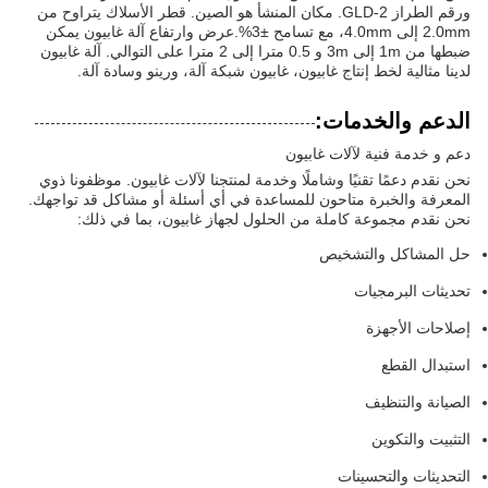
ورقم الطراز GLD-2. مكان المنشأ هو الصين. قطر الأسلاك يتراوح من
2.0mm إلى 4.0mm، مع تسامح ±3%.عرض وارتفاع آلة غابيون يمكن
ضبطها من 1m إلى 3m و 0.5 مترا إلى 2 مترا على التوالي. آلة غابيون
لدينا مثالية لخط إنتاج غابيون، غابيون شبكة آلة، ورينو وسادة آلة.
الدعم والخدمات:
دعم و خدمة فنية لآلات غابيون
نحن نقدم دعمًا تقنيًا وشاملًا وخدمة لمنتجنا لآلات غابيون. موظفونا ذوي
المعرفة والخبرة متاحون للمساعدة في أي أسئلة أو مشاكل قد تواجهك.
نحن نقدم مجموعة كاملة من الحلول لجهاز غابيون، بما في ذلك:
حل المشاكل والتشخيص
تحديثات البرمجيات
إصلاحات الأجهزة
استبدال القطع
الصيانة والتنظيف
التثبيت والتكوين
التحديثات والتحسينات