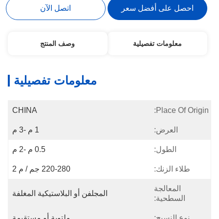
احصل على أفضل سعر
اتصل الآن
معلومات تفصيلية
وصف المنتج
معلومات تفصيلية
CHINA
Place Of Origin:
العرض:
1 م -3 م
الطول:
0.5 م -2 م
طلاء الزنك:
220-280 جم / م 2
المعالجة
المجلفن أو البلاستيكية المغلفة
السطحية:
نوع النسيج:
ملتوية أو مستقيمة