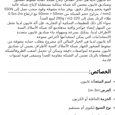
وصناديق غابيون.يتضمن آلة شبكة سلكية مستطيلة لإنتاج شبكة عالية
القوة بحجم وشكل دقيق، يوفر متانة متفوقة وقوة سحب تصل إلى 550N
/ mm2. يتراوح حجم الشبكة من 50mm × 50mm مع ارتفاع 0.5m-2m.
طلاء الزنك يصل إلى 220-280g / m2 لمنع الصدأ.
سواء كان ذلك للتطبيقات السكنية أو التجارية، فإن آلة غابيون لدينا تجعل
من السهل إنشاء حواجز واقية مذهلةمع آلة شبكة الأسلاك الستة
الأطراف لدينا، يمكنك بسرعة وسهولة بناء صناديق غابيون متعددة
الاستخدامات التي يمكن استخدامها لأغراض متنوعة.
آلة غابيون لدينا هي الخيار المثالي لأي مشروع يتطلب حماية متفوقة من
سقوط الصخور.الجهاز شبكة الأسلاك الستة الأطراف يضمن أن صناديق
غابيون مصنوعة لمواصفات دقيقة ويمكن أن تتحمل أصعب الظروفالشبكة
المغطاة بالزنك تضمن أن الشبكة مقاومة للصدأ وستبقى قوية لسنوات
قادمة.
الخصائص:
اسم المنتج
آلة غابيون
العرض:
1m-3m
الحزمة:
الحافلة أو الكرتون
نوع النسيج:
مُلتوي أم مستقيم