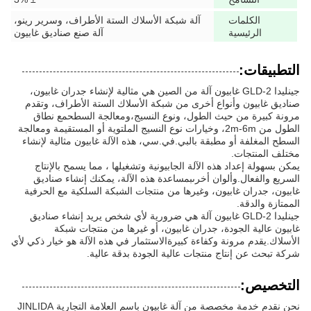
الكلمات
آلة شبكة الأسلاك الستة الأطراف، وسرير رينو،
الرئيسية
آلة صنع صناديق غابيون
التطبيقات:
جينليدا GLD-2 غابيون آلة من الصين هي مثالية لإنشاء جدران غابيون،
صناديق غابيون وأنواع أخرى من شبكة الأسلاك الستة الأطراف، وتقدم
مرونة كبيرة من حيث الطول، ونوع النسيج،ومعالجة السطحمع نطاق
الطول من 2m-6m، وخيارات نوع النسيج الملتوية أو المستقيمة ومعالجة
السطح المغلفة أو مطبقة بالبي.في.سي، هذه الآلة غابيون مثالية لإنشاء
مختلف المنتجات.
يمكن بسهولة إعداد هذه الآلة الجابيونية وتشغيلها ، مما يسمح بالإنتاج
السريع والفعال.وألوان أخرىبمساعدة هذه الآلة، يمكنك إنشاء صناديق
غابيون، جدران غابيون، وغيرها من منتجات الشبكة السلكية مع الحرفية
الممتازة والدقة.
جينليدا GLD-2 غابيون آلة هي ضرورية لأي شخص يريد إنشاء صناديق
غابيون عالية الجودة، جدران غابيون، أو غيرها من منتجات شبكة
الأسلاك.يقدم مرونة وكفاءة كبيرةالاستثمار في هذه الآلة هو خيار ذكي لأي
شركة تبحث عن إنتاج منتجات عالية الجودة بدقة عالية.
التخصيص:
نحن نقدم خدمة مخصصة من آلة غابيون باسم العلامة التجارية JINLIDA