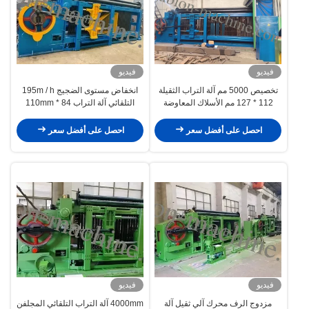
فيديو
فيديو
تخصيص 5000 مم آلة التراب الثقيلة
انخفاض مستوى الضجيج 195m / h
112 * 127 مم الأسلاك المعاوضة
التلقائي آلة التراب 84 * 110mm
للهندسة المدنية
Stone Cage Wire Mesh
احصل على أفضل سعر
احصل على أفضل سعر
فيديو
فيديو
مزدوج الرف محرك آلي ثقيل آلة
4000mm آلة التراب التلقائي المجلفن