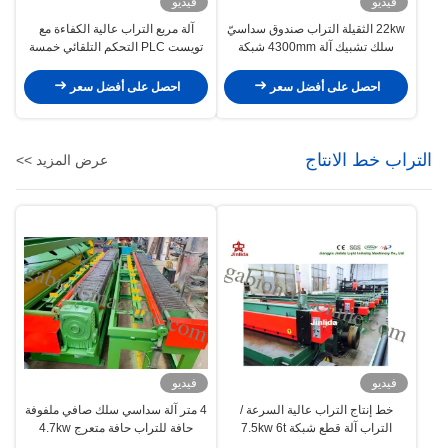
فيديو
فيديو
22kw الثقيلة التراب صندوق سداسيّ
آلة مربع التراب عالية الكفاءة مع
سلك تشبيك آلة 4300mm شبكة
تويست PLC التحكم التلقائي خمسة
عرض
تويست
احصل على أفضل سعر
احصل على أفضل سعر
التراب خط الانتاج
عرض المزيد >>
فيديو
فيديو
خط إنتاج التراب عالية السرعة /
4 متر آلة سداسي سلك صافي ملفوفة
التراب آلة قطع شبكة 7.5kw 6t
حافة للتراب حافة متعرج 4.7kw