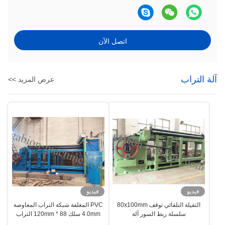
اتصل الآن
آلة التراب
عرض المزيد >>
فيديو
فيديو
الثقيلة التلقائي توقف 80x100mm
PVC المغلفة شبكة التراب المعاوضة
سلسلة ربط السور آلة
4.0mm سلك 88 * 120mm التراب
فراش