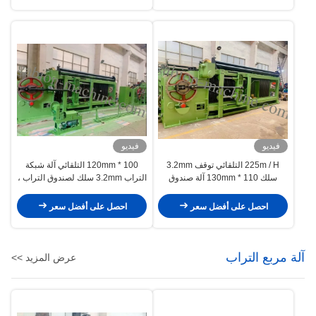
فيديو
فيديو
225m / H التلقائي توقف 3.2mm
100 * 120mm التلقائي آلة شبكة
سلك 110 * 130mm آلة صندوق
التراب 3.2mm سلك لصندوق التراب ،
التراب
فراش
احصل على أفضل سعر
احصل على أفضل سعر
آلة مربع التراب
عرض المزيد >>