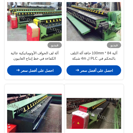
فيديو
فيديو
آلية 84 * 100mm حافة آلة التلف
آلة لف الحواف الأوتوماتيكية عالية
بالتحكم في PLC ل 4m شبكة
الكفاءة في خط إنتاج الغابيون
الأسلاك غابيون
احصل على أفضل سعر
احصل على أفضل سعر