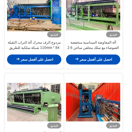
فيديو
فيديو
آلة المعاوضة السداسية منخفضة
مزدوج الرف محرك آلة التراب الثقيلة
الضوضاء مع سلك مجلفن ساخن 2.6
84 * 110mm شبكة سلكية للطريق
مم لجانب التل
احصل على أفضل سعر
احصل على أفضل سعر
فيديو
فيديو