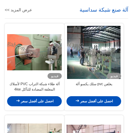
آلة صنع شبكة سداسية
عرض المزيد >>
فيديو
فيديو
يغلفن pvc سلك يكسو آلة
آلة طلاء شبكة التراب PVC لأسلاك
المغلفة المضادة للتآكل 4kw
احصل على أفضل سعر
احصل على أفضل سعر