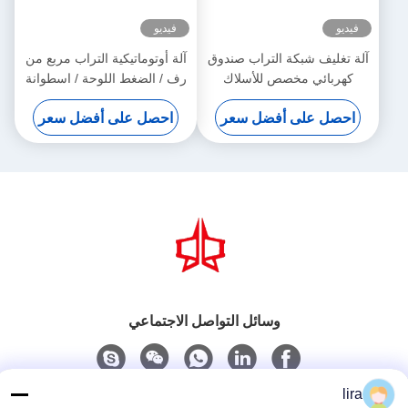
فيديو
فيديو
آلة تغليف شبكة التراب صندوق
آلة أوتوماتيكية التراب مربع من
كهربائي مخصص للأسلاك
رف / الضغط اللوحة / اسطوانة
المعاوضة والصحافة 2x1x1m
النفط ووحدة ضخ النفط
احصل على أفضل سعر
احصل على أفضل سعر
وسائل التواصل الاجتماعي
lira
اتصل سريعًا