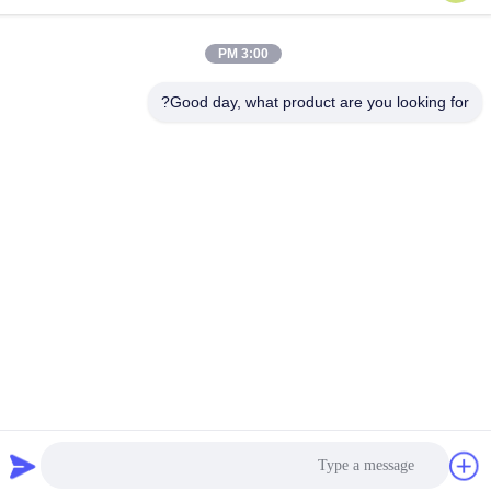
الهاتف
3:00 PM
86-510-86385783
Good day, what product are you looking for?
بريد إلكتروني
sales@gabion.cn
العنوان
No.102, Yungu طريق, Zhutang مدينة, Jiangyin مدينة, جيانغسو
محافظة, الصين
سياسة الخصوصية
|
خريطة الموقع
الصين جودة جيدة آلة التراب المورد. حقوق الطبع والنشر © 2012-2026
Jiangyin Jinlida Light Industry Machinery Co.,Ltd جميع الحقوق
محفوظة