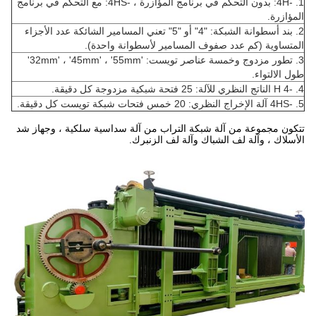
1. -4H: بدون التحكم في برنامج المؤازرة ، -4HS: مع التحكم في برنامج
المؤازرة.
2. بند أسطوانة الشبكة: "4" أو "5" تعني المسامير الشائكة عدد الأجزاء
المتساوية (كم عدد صفوف المسامير لأسطوانة واحدة).
3. تطور مزدوج وخمسة عناصر تويست: '32mm' ، '45mm' ، '55mm'
طول الالتواء.
4. -4 H الناتج النظري للآلة: 25 فتحة شبكية مزدوجة كل دقيقة.
5. -4HS آلة الإخراج النظري: 20 خمس فتحات شبكة تويست كل دقيقة.
تتكون مجموعة من آلة شبكة التراب من آلة سداسية سلكية ، وجهاز شد
الأسلاك ، وآلة لف الشباك وآلة لف الزنبرك.