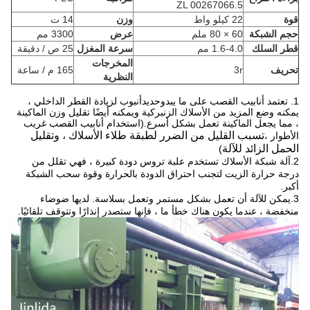
ZL 00267066.5
قوة
22 كيلو واط
وزن
14 ت
حجم الشبكة
60 × 80 ملم
عرض
3300 مم
قطر السلك
1.6-4.0 مم
سرعة المغزل
25 ص / دقيقة
المخرجات
تحريف
3r
165 م / ساعة
النظرية
1. تعتمد أنابيب القصب على ما يبدو
حديد
أنبوب لزيادة القطر الداخلي ،
يمكنه وضع المزيد من الأسلاك الزنبركية ويمكنه أيضًا تقليل وزن الماكينة
، مما يجعل الماكينة تعمل بشكل أسرع.
(
استخدام أنابيب القصب غريب
تسبب القليل من الضرر لطبقة طلاء الأسلاك ، وتقليل
الأطوار ،
الحمل الزائد للآلة
)
2.آلة شبكة الأسلاك تستخدم علبة تروس دودة كبيرة ، فهي تقلل من
درجة حرارة الزيت لتجنب احتراق الدودة بالحرارة وقوة سحب الشبكة
أكبر.
3.يمكن للآلة أن تعمل بشكل مستمر وتعمل بسلاسة. لديها ضوضاء
منخفضة ، عندما يكون هناك خطأ ما ، فإنها ستصدر إنذارًا وتتوقف تلقائيًا.