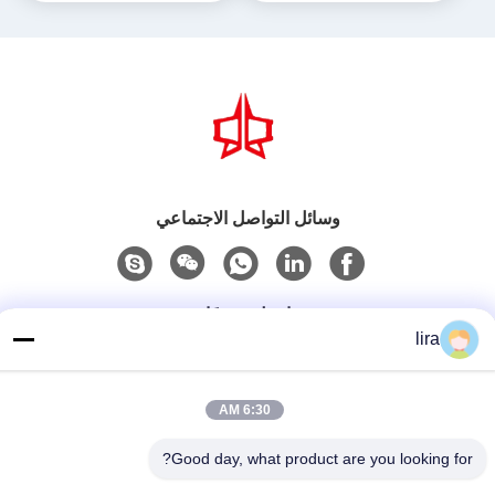
وسائل التواصل الاجتماعي
اتصل سريعًا
lira
الهاتف
86-510-86385783
6:30 AM
بريد إلكتروني
Good day, what product are you looking for?
sales@gabion.cn