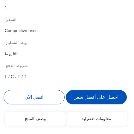
1
السعر:
Competitive price
موعد التسليم:
50 يوما
شروط الدفع:
L / C ، T / T
احصل على أفضل سعر
اتصل الآن
معلومات تفصيلية
وصف المنتج