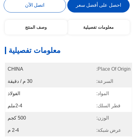
احصل على أفضل سعر
اتصل الآن
معلومات تفصيلية
وصف المنتج
معلومات تفصيلية
CHINA
Place Of Origin:
السرعة:
30 م / دقيقة
المواد:
الفولاذ
قطر السلك:
2-4ملم
الوزن:
500 كجم
عرض شبكة:
2-4 م