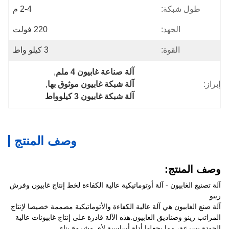
طول شبكة:
2-4 م
الجهد:
220 فولت
القوة:
3 كيلو واط
آلة صناعة غابيون 4 ملم
, 
إبراز:
آلة شبكة غابيون موثوق بها
, 
آلة شبكة غابيون 3 كيلوواط
وصف المنتج
وصف المنتج:
آلة تصنيع الغابيون - آلة أوتوماتيكية عالية الكفاءة لخط إنتاج غابيون وفرش
رينو
آلة صنع الغابيون هي آلة عالية الكفاءة والأتوماتيكية مصممة خصيصا لإنتاج
المراتب رينو وصناديق الغابيون.هذه الآلة قادرة على إنتاج غابيونات عالية
الجودة بسرعة، مما يجعلها أداة أساسية لأي مشروع بناء.