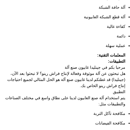
آلة حافة الشبكة
آلة قطع الشبكة الغابيونية
كفاءة عالية
دائمة
عملية سهلة
المعلمات التقنية:
التطبيقات:
مرحبا بكم في جينليدا غابيون صنع آلة
هل تبحثون عن آلة موثوقة وفعالة لإنتاج فراش رينو؟ لا تبحثوا بعد الآن،
(جينليدا) قد غطتكم.لدينا غابيون صنع آلة هو الحل المثالي لجميع احتياجات
إنتاج فراش رينو الخاص بك.
التطبيق
يتم استخدام آلة صنع الغابيون لدينا على نطاق واسع في مختلف الصناعات
والتطبيقات مثل:
مكافحة تآكل التربة
مكافحة الفيضانات