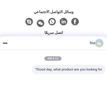
وسائل التواصل الاجتماعي
اتصل سريعًا
الهاتف
lira
86-510-86385783
4:14 AM
بريد إلكتروني
sales@gabion.cn
Good day, what product are you looking for?
العنوان
No.102, Yungu طريق, Zhutang مدينة, Jiangyin مدينة, جيانغسو
محافظة, الصين
سياسة الخصوصية
|
خريطة الموقع