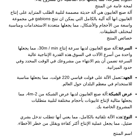
لمحة عامة عن المنتج
آلة صنع الغابيون هي آلة حديثة مصممة لتلبية الطلب المتزايد على إنتاج
الغابيون.انها آلة آلية بالكامل التي يمكن ان تنتج gabions في مجموعة
واسعة من الأحجام والأشكال، مما يجعلها متعددة الاستخدامات ومناسبة
لمختلف التطبيقات.
خصائص المنتج
السرعة:
آلة صنع الغابيون لديها سرعة إنتاج 30m / min، مما يجعلها
واحدة من أسرع الآلات في السوق.هذه القدرة الإنتاجية عالية
السرعة تضمن أن يتم الانتهاء من مشروعك في الوقت المحدد وفي
حدود الميزانية.
الجهد:
تعمل الآلة على فولت قياسي 220 فولت، مما يجعلها مناسبة
للاستخدام في معظم البلدان حول العالم.
عرض الشبكة:
آلة صنع الغابيون لديها عرض الشبكة من 2-4m، مما
يجعلها مثالية لإنتاج غابيونات بأحجام مختلفة لتلبية متطلبات
المشروع الخاصة بك.
النوع:
هذه الآلة تلقائية بالكامل، مما يعني أنها تتطلب تدخل بشري
ضئيل، مما يجعل عملية الإنتاج أكثر كفاءة ويقلل من خطر الأخطاء.
اسم المنتج