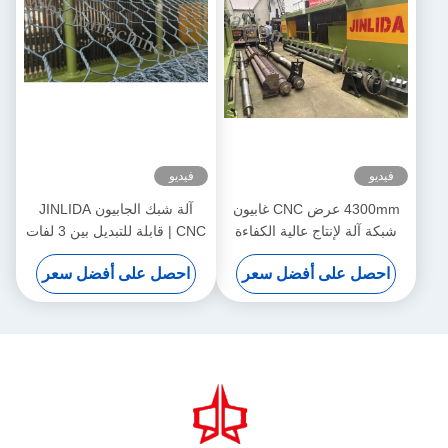
فيديو
فيديو
4300mm عرض CNC غابيون
آلة شبك الجابيون JINLIDA
شبكة آلة لإنتاج عالية الكفاءة
CNC | قابلة للتبديل بين 3 لفات
غابيون شبكة
/ 5 لفات | طول لف قابل
احصل على أفضل سعر
احصل على أفضل سعر
للتعديل | إنتاج متعدد المواصفات
عالي السرعة