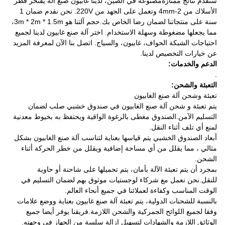
ستقدم نتائج ممتازةمصنوعة في الصين، لدينا غابيون صنع آلة يفتخر قطر
الأسلاك من 2-4mm وتعمل على الجهد من 220V. نحن نقدم ضمان 1
سنة على منتجاتنا لضمان رضا الخاص بك.حجم آلتنا هو 3m * 2m * 1.5m،
مما يجعلها مضغوطة وسهلة الاستخدام. اختر آلة صنع غابيون لدينا لجميع
احتياجات الشبكة الحواف، غابيون، والسياج. اتصل بنا الآن لمعرفة المزيد
عن خيارات التخصيص لدينا.
الدعم والخدمات:
.
التعبئة والشحن:
تعبئة وشحن آلة صنع الغابيون
يتم تعبئة و شحن آلة صنع الغابيون في صندوق خشبي صلب لضمان
التسليم الآمن.الصندوق مغطى بالرغوة الواقية ويحتفظ به بخيوط معدنية
لمنع أي تلف أثناء النقل.
أبعاد الصندوق الخشبي يتم قياسها بعناية لتناسب آلة صنع الغابيون بشكل
مثالي ، مما يقلل من أي مساحة إضافية ويقلل من خطر الحركة أثناء
الشحن.
بمجرد أن يتم تعبئة الآلة بأمان، يتم تحميلها على شاحنة أو حاوية
للنقل.نحن نعمل مع شركاء لوجستيات موثوق بهم لضمان التسليم في
الوقت المناسب وكفاءة لعملائنا في جميع أنحاء العالم.
بالنسبة للشحنات الدولية، يتم تعبئة آلة صنع غابيون بعناية ووضع علامات
وفقا لجميع اللوائح الجمركية والشحن اللازمة.فريقنا يوفر أيضا جميع
الوثائق اللازمة والشهادات لتسهيل إزالة سلسة من الجهاز في وجهته.