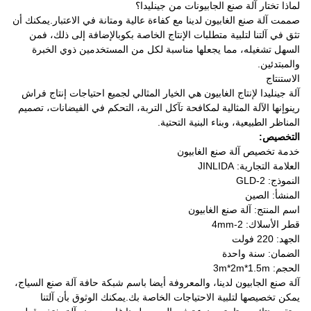
لماذا تختار آلة صنع الجابيونات من جينليدا؟
صممت آلة صنع الغابيون لدينا مع كفاءة عالية ومتانة في الاعتبار.يمكنك أن
تثق في آلتنا لتلبية متطلبات الإنتاج الخاصة بكوبالإضافة إلى ذلك، فمن
السهل تشغيله، مما يجعلها مناسبة لكل من المستخدمين ذوي الخبرة
والمبتدئين.
الاستنتاج
آلة جينليدا لإنتاج الغابيون هي الخيار المثالي لجميع احتياجات إنتاج فراش
رينوإنها الآلة المثالية لمكافحة تآكل التربة، التحكم في الفيضانات، تصميم
المناظر الطبيعية، وبناء البنية التحتية.
التخصيص:
خدمة تخصيص آلة صنع الغابيون
العلامة التجارية: JINLIDA
النموذج: GLD-2
المنشأ: الصين
اسم المنتج: آلة صنع الغابيون
قطر الأسلاك: 2-4mm
الجهد: 220 فولت
الضمان: سنة واحدة
الحجم: 3m*2m*1.5m
آلة صنع الجابيون لدينا، والمعروفة أيضا باسم شبكة حافة آلة صنع السياج،
يمكن تخصيصها لتلبية الاحتياجات الخاصة بك.يمكنك الوثوق بأن آلتنا