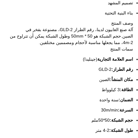
تصميم المشهد
بناء البنية التحتية
وصف المنتج
آلة صنع الغابيون لدينا، رقم الطراز GLD-2، مصنوعة بفخر في
الصين.حجم الشبكة هو 50 * 50mm وطول الشبكة يمكن أن تتراوح من
2-4m، مما يجعلها مناسبة لأحجام ومصممين مختلفين.
سمات المنتج
اسم العلامة التجارية
(جينليدا)
رقم الطراز:
GLD-2
مكان المنشأ:
الصين
الطاقة:
3 كيلوواط
الضمان:
سنة واحدة
السرعة:
30m/min
حجم الشبكة:
50*50ملم
طول الشبكة:
2-4 متر