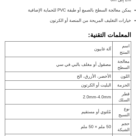
يمكن معالجة السطح بالصمغ أو طبقة PVC للحماية الإضافية
خيارات التغليف المريحة من المنصة أو الكرتون
المعلمات التقنية:
اسم
آلة غابيون
المنتج
معالجة
مصقول أو مغلف بالبي.في.سي
السطح
اللون
الأخضر، الأزرق، الخ
الحزمة
البليت أو الكرتون
قطر
2.0mm-4.0mm
السلك
نوع
مُلتوي أو مستقيم
النسيج
حجم
50 ملم × 50 ملم
الشبكة