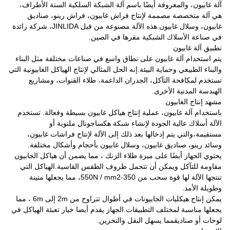
آلة غابيون، والمعروفة أيضًا باسم آلة الشبكة السلكية الستة الأطراف،
هي آلة متخصصة مصممة لإنتاج فراش غابيون، فراش رينو، صناديق
غابيون، وسلال غابيون.هذه الآلة مصنوعة من قبل JINLIDA، شركة رائدة
في صناعة الأسلاك الشبكية مقرها في الصين.
تطبيق آلة غابيون
يتم استخدام آلة غابيون على نطاق واسع في صناعات مختلفة مثل البناء
والبناء الطبيعي وحماية البيئة.إنه الحل المثالي لإنتاج الهياكل الغابيونية التي
تستخدم لمكافحة التآكل، الجدران الداعمة، طلاء القنوات، ومشاريع
الهندسة المدنية الأخرى.
مشهد إنتاج الغابيون
باستخدام آلة غابيون، عملية إنتاج هياكل غابيون بسيطة وفعالة. تستخدم
الآلة أسلاك عالية الجودة لإنشاء شبكة هكساجونال ملتوية أو
مستقيمة،والتي يتم إدخالها بعد ذلك إلى الآلة لإنتاج فراشات غابيون،
وسائد رينو، صناديق غابيون، وسلال غابيون بأحجام وأشكال مختلفة.
يحتوي الجهاز أيضًا على ميزة طلاء الزنك ، مما يضمن أن هياكل الجابيون
مقاومة للتآكل ويمكن أن تتحمل ظروف الطقس القاسية.الهياكل التي
تنتجها الآلة لها قوة سحب من 350-550N / mm2، مما يجعلها متينة
وطويلة الأمد.
يمكن إنتاج هيكليات الجابيونات في أطوال تتراوح من 2m إلى 6m ، مما
يجعلها مناسبة لمختلف التطبيقات.الجهاز يقدم أيضا خيار تعبئة الهياكل في
لوحات أو صناديقمما يسهل النقل والتخزين.