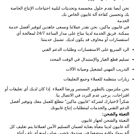
نحن أيضا نقدم حلول مخصصة وتحديثات لتلبية احتياجات الإنتاج الخاصة
بك وتحسين كفاءة آلة غابيون الخاص بك.
الخدمة
في غابيون ماكين، نحن نقدر عملائنا ونسعى جاهدين لتوفير أفضل خدمة
ممكنة. فريق الخدمة لدينا متاح على مدار الساعة 24/7 لمعالجة أي
استفسارات أو مخاوف قد يكون لديك. تشمل خدمتنا:
الرد السريع على الاستفسارات وطلبات الدعم الفني
تسليم قطع الغيار والإستبدال في الوقت المحدد
التدريب المهني لتشغيل وصيانة الآلات
زيارات منتظمة للعملاء وجمع التعليقات
نحن ملتزمون بالتطوير المستمر ورضا العملاء. إذا كان لديك أي تعليقات أو
اقتراحات، يرجى عدم التردد في الاتصال بنا.
شكراً لاختيارك لشركة "غابيون ماكين" نتطلع للعمل معك وتوفير أفضل
الدعم التقني والخدمات لمتطلبات إنتاج غابيونك
التعبئة والشحن:
التعبئة والشحن لجهاز غابيون
آلة غابيون لدينا معبأة بعناية لضمان التسليم الآمن لعملائنا.يتم تغليف كل
آلة بمواد واقية ووضعها في صندوق خشبي صلب لمنع أي تلف أثناء