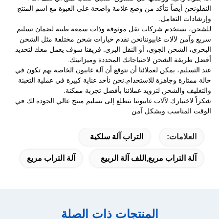
النقلونحن أيضاً نتأكد من وضع علامة واضحة على العبوة مع اسم المنتج
وإرشادات التعامل.
للشحن، نستخدم شركات نقل موثوقة وذات سمعة طيبة لضمان تسليم
سريع وآمن لآلات غابيوننانحن نقدم خيارات شحن مختلفة مثل الشحن
البحري، الشحن الجوي، أو النقل البري. فريقنا سوف يعمل معك لتحديد
أفضل طريقة الشحن لاحتياجاتك المحددة وميزانيتك.
عند التسليم، يمكن لعملائنا أن نتوقع أن آلة غابيون الخاصة بهم تكون في
حالة ممتازة وجاهزة للاستخدام.نحن نأخذ عناية كبيرة في عملية التعبئة
والتغليف والشحن لتزويد عملائنا بأفضل تجربة ممكنة.
شكراً لاختيارك لآلات غابيوننا نتطلع إلى تسليم منتج عالي الجودة لك في
الوقت المناسب وبشكل آمن
العلامات:
التراب آلة سلكية
آلة التراب مربع,اللف آلة الربيع
آلة التراب مربع
المنتجات ذات الصلة