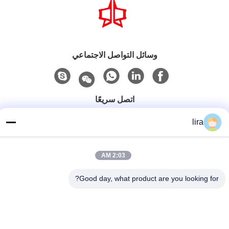
وسائل التواصل الاجتماعي
اتصل سريعًا
الهاتف
lira
86-510-86385783
بريد إلكتروني
2:03 AM
sales@gabion.cn
Good day, what product are you looking for?
العنوان
No.102, Yungu طريق, Zhutang مدينة, Jiangyin مدينة, جيانغسو
محافظة, الصين