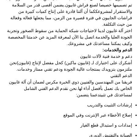
تم تصميمها خصيصا لصنع فراش غابيون.يضمن أقصى قدر من السلامة
والاستقرار لمشروعككما أن آلتنا قادرة على إنتاج كميات كبيرة من
فراشات الجابيون في فترة قصيرة من الزمن، مما يجعلها فعالة وفعالة
من حيث التكلفة.
اختر آلة غابيون لدينا لاحتياجات شبكة الحماية من سقوط الصخور وتجربة
الجودة العليا والخدمة.اتصل بنا الآن لمعرفة المزيد عن خدمتنا المخصصة
وكيف يمكننا مساعدتك في مشروعك.
الدعم والخدمات:
دعم و خدمة فنية لآلات غابيون
أشكرك على اختيارك لـ (غابيون ماكين) كحل مفضل لإنتاج (غابيون)نحن
ملتزمون بتزويدك بمنتجات عالية الجودة ودعم تقني ممتاز وخدمات.
الدعم التقني
فريقنا من المهندسين والفنيين ذوي الخبرة مكرس لضمان أن آلة غابيون
الخاص بك تعمل بأفضل أداء لها.نحن نقدم الدعم الفني الشامل
لمساعدتك في تثبيتدعمنا يتضمن:
إرشادات التثبيت والتدريب
إصلاح الأخطاء عبر الإنترنت وفي الموقع
إمدادات و استبدال قطع الغيار
الصيانة والتفتيش الدوري