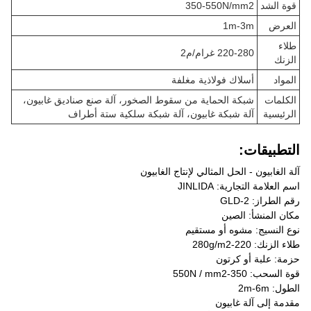
قوة الشد
350-550N/mm2
العرض
1m-3m
طلاء
220-280 غرام/م2
الزنك
المواد
أسلاك فولاذية مغلفة
الكلمات
شبكة الحماية من سقوط الصخور، آلة صنع صناديق غابيون،
الرئيسية
آلة شبكة غابيون، آلة شبكة سلكية ستة أطراف
التطبيقات:
آلة الغابيون - الحل المثالي لإنتاج الغابيون
اسم العلامة التجارية: JINLIDA
رقم الطراز: GLD-2
مكان المنشأ: الصين
نوع النسيج: مشوه أو مستقيم
طلاء الزنك: 220-280g/m2
حزمة: علبة أو كرتون
قوة السحب: 350-550N / mm2
الطول: 2m-6m
مقدمة إلى آلة غابيون