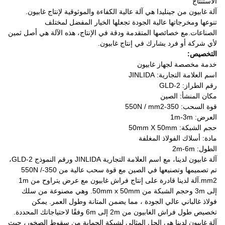
الاستنتاج
آلة غابيون من جينليدا هي آلة عالية الكفاءة والموثوقية لإنتاج غابيون.
تنوعها ومخرجاتها عالية الجودة تجعلها الخيار المفضل لمختلف
الصناعات.مع خصائصها المتقدمة ودقة في الإنتاج، هذه الآلة هي أصل ثمين
لأي شركة أو فرد يشارك في إنتاج غابيون.
التخصيص:
خدمة مخصصة لجهاز غابيون
اسم العلامة التجارية: JINLIDA
رقم الطراز: GLD-2
مكان المنشأ: الصين
قوة السحب: 350-550N / mm2
العرض: 1m-3m
حجم الشبكة: 50mm X 50mm
مادة: أسلاك الفولاذ المغلفة
الطول: 2m-6m
آلة غابيون لدينا، مع اسم العلامة التجارية JINLIDA ورقم النموذج GLD-2،
تم تصميمها وتصنيعها في الصين مع قوة سحب عالية من 350-550N /
mm2.آلة لدينا قادرة على إنتاج فراش غابيون مع عرض يتراوح من 1m
إلى 3m وحجم الشبكة من 50mm x 50mm. وهي مصنوعة من سلك
فولاذ غالباني عالي الجودة ، مما يضمن المتانة وطول العمر. يمكن
تخصيص طول فراش الغابيون من 2m إلى 6m وفقًا لاحتياجاتك المحددة.
آلة غابيون لدينا هي الحل المثالي لشبكة الحماية من سقوط الصخور، حيث