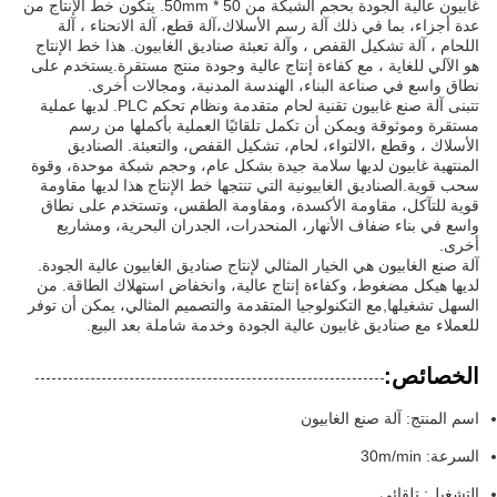
غابيون عالية الجودة بحجم الشبكة من 50 * 50mm. يتكون خط الإنتاج من
عدة أجزاء، بما في ذلك آلة رسم الأسلاك،آلة قطع، آلة الانحناء ، آلة
اللحام ، آلة تشكيل القفص ، وآلة تعبئة صناديق الغابيون. هذا خط الإنتاج
هو الآلي للغاية ، مع كفاءة إنتاج عالية وجودة منتج مستقرة.يستخدم على
نطاق واسع في صناعة البناء، الهندسة المدنية، ومجالات أخرى.
تتبنى آلة صنع غابيون تقنية لحام متقدمة ونظام تحكم PLC. لديها عملية
مستقرة وموثوقة ويمكن أن تكمل تلقائيًا العملية بأكملها من رسم
الأسلاك ، وقطع ،الالتواء، لحام، تشكيل القفص، والتعبئة. الصناديق
المنتهية غابيون لديها سلامة جيدة بشكل عام، وحجم شبكة موحدة، وقوة
سحب قوية.الصناديق الغابيونية التي تنتجها خط الإنتاج هذا لديها مقاومة
قوية للتآكل، مقاومة الأكسدة، ومقاومة الطقس، وتستخدم على نطاق
واسع في بناء ضفاف الأنهار، المنحدرات، الجدران البحرية، ومشاريع
أخرى.
آلة صنع الغابيون هي الخيار المثالي لإنتاج صناديق الغابيون عالية الجودة.
لديها هيكل مضغوط، وكفاءة إنتاج عالية، وانخفاض استهلاك الطاقة. من
السهل تشغيلها,مع التكنولوجيا المتقدمة والتصميم المثالي، يمكن أن توفر
للعملاء مع صناديق غابيون عالية الجودة وخدمة شاملة بعد البيع.
الخصائص:
اسم المنتج: آلة صنع الغابيون
السرعة: 30m/min
التشغيل: تلقائي