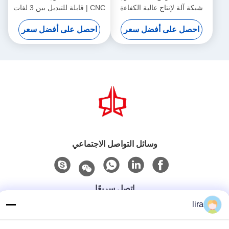
شبكة آلة لإنتاج عالية الكفاءة
CNC | قابلة للتبديل بين 3 لفات
غابيون شبكة
/ 5 لفات | طول لف قابل
احصل على أفضل سعر
احصل على أفضل سعر
للتعديل | إنتاج متعدد المواصفات
عالي السرعة
وسائل التواصل الاجتماعي
اتصل سريعًا
lira
الهاتف
86-510-86385783