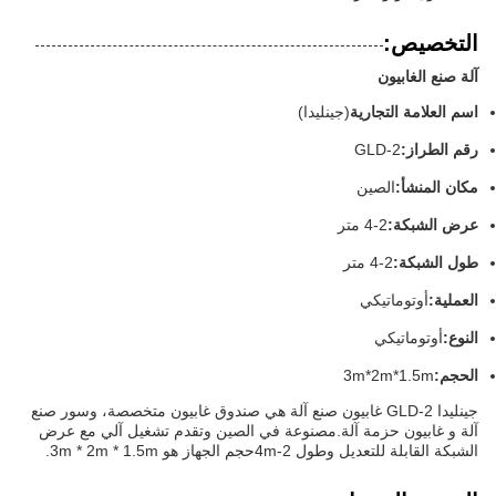
التخصيص:
آلة صنع الغابيون
اسم العلامة التجارية
(جينليدا)
رقم الطراز:
GLD-2
مكان المنشأ:
الصين
عرض الشبكة:
2-4 متر
طول الشبكة:
2-4 متر
العملية:
أوتوماتيكي
النوع:
أوتوماتيكي
الحجم:
3m*2m*1.5m
جينليدا GLD-2 غابيون صنع آلة هي صندوق غابيون متخصصة، وسور صنع
آلة و غابيون حزمة آلة.مصنوعة في الصين وتقدم تشغيل آلي مع عرض
الشبكة القابلة للتعديل وطول 2-4mحجم الجهاز هو 3m * 2m * 1.5m.