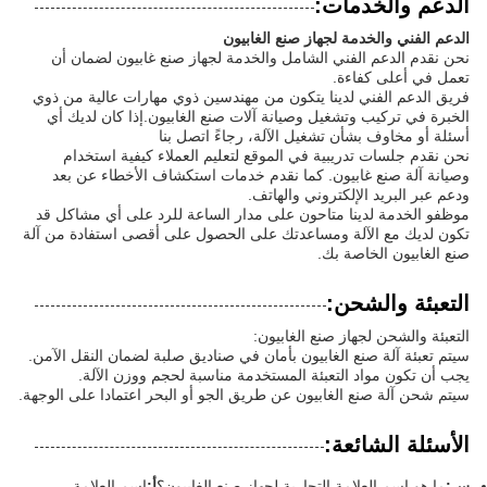
الدعم والخدمات:
الدعم الفني والخدمة لجهاز صنع الغابيون
نحن نقدم الدعم الفني الشامل والخدمة لجهاز صنع غابيون لضمان أن
تعمل في أعلى كفاءة.
فريق الدعم الفني لدينا يتكون من مهندسين ذوي مهارات عالية من ذوي
الخبرة في تركيب وتشغيل وصيانة آلات صنع الغابيون.إذا كان لديك أي
أسئلة أو مخاوف بشأن تشغيل الآلة، رجاءً اتصل بنا
نحن نقدم جلسات تدريبية في الموقع لتعليم العملاء كيفية استخدام
وصيانة آلة صنع غابيون. كما نقدم خدمات استكشاف الأخطاء عن بعد
ودعم عبر البريد الإلكتروني والهاتف.
موظفو الخدمة لدينا متاحون على مدار الساعة للرد على أي مشاكل قد
تكون لديك مع الآلة ومساعدتك على الحصول على أقصى استفادة من آلة
صنع الغابيون الخاصة بك.
التعبئة والشحن:
التعبئة والشحن لجهاز صنع الغابيون:
سيتم تعبئة آلة صنع الغابيون بأمان في صناديق صلبة لضمان النقل الآمن.
يجب أن تكون مواد التعبئة المستخدمة مناسبة لحجم ووزن الآلة.
سيتم شحن آلة صنع الغابيون عن طريق الجو أو البحر اعتمادا على الوجهة.
الأسئلة الشائعة:
س:
ما هو اسم العلامة التجارية لجهاز صنع الغابيون؟
أ:
اسم العلامة