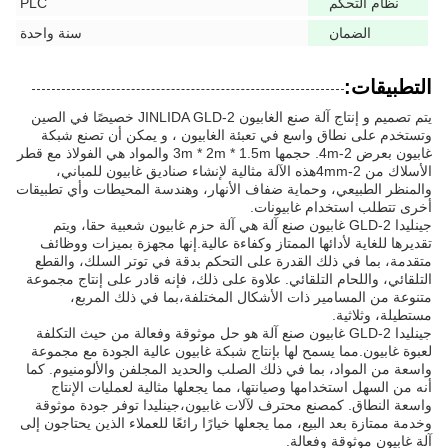
نظام التحكم
PLC
الضمان
سنة واحدة
التطبيقات:
يتم تصميم و إنتاج آلة صنع الغابيون JINLIDA GLD-2 خصيصًا في الصين
وتستخدم على نطاق واسع في تعبئة الغابيون ، و يمكن أن تصنع شبكة
غابيون بعرض 2-4m. حجمها 3m * 2m * 1.5m والمواد هي الفولاذ مع قطر
الأسلاك من 2-4mmهذه الآلة مثالية لإنشاء صناديق غابيون للمباني،
والمنظر الطبيعي، وحماية ضفاف الأنهار، وهندسة المحيطات وأي تطبيقات
أخرى تتطلب استخدام غابيونات.
جينليدا GLD-2 غابيون صنع آلة هي آلة حزم غابيون شعبية حقا، ويتم
تقديرها للغاية لأدائها الممتاز وكفاءة عالية.إنها مجهزة بميزات ووظائف
متقدمة، بما في ذلك القدرة على التحكم بدقة في توتر السلك، والقطع
التلقائي، واللحام التلقائي. علاوة على ذلك، فإنه قادر على إنتاج مجموعة
متنوعة من المسامير ذات الأشكال المختلفة،بما في ذلك المربع،
مستطيلة، وثلاثية.
جينليدا GLD-2 غابيون صنع آلة هو حل موثوقة وفعالة من حيث التكلفة
لعبوة غابيون.مما يسمح لها بإنتاج شبكة غابيون عالية الجودة مع مجموعة
واسعة من المواد، بما في ذلك الصلب والحديد المجلفن والألومنيوم. كما
أنه من السهل استخدامها وصيانتها، مما يجعلها مثالية لعمليات الإنتاج
واسعة النطاق. كمصنع محترف لآلات غابيون،جينليدا توفر جودة موثوقة
وخدمة ممتازة بعد البيع، مما يجعلها خيارًا رائعًا للعملاء الذين يحتاجون إلى
آلة غابيون موثوقة وفعالة.