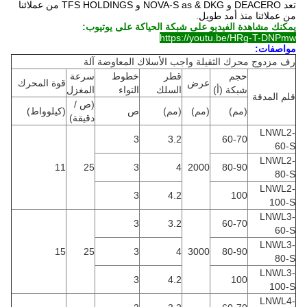
تعد DEACERO و NOVA-S as & DKG و TFS HOLDINGS من عملائنا
من عملائنا منذ أمد طويل.
يمكنك مشاهدة الفيديو على شبكة الحياكة على يوتيوب:
https://youtu.be/HRg-T-DNPmw
مواصفات:
رف مزدوج محرك الثقيلة واجب الأسلاك المعاوضة آلة
حجم
قطر
خطوط
سرعة
عرض
قوة المحرك
شبكة (أ)
السلك
التواء
المغزل
قلم المدقة
(ص /
(مم)
(مم)
(مم)
ص
(كيلوواط)
دقيقة)
LNWL2-
3
3.2
60-70
60-S
LNWL2-
11
25
3
4
2000
80-90
80-S
LNWL2-
3
4.2
100
100-S
LNWL3-
3
3.2
60-70
60-S
LNWL3-
15
25
3
4
3000
80-90
80-S
LNWL3-
3
4.2
100
100-S
LNWL4-