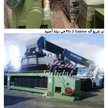
تم
تفريغ آلة
Gabion في دولة أجنبية
Pic 2