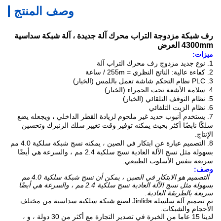
وصف المنتج
رف شبكة مزدوجة التراب محرك آلة جديدة ، آلة شبكة سداسية
4300mm العرض
ميزات:
1. نوع جديد مزدوج رف محرك التراب آلة
2. كفاءة عالية: الناتج النظري = 255m / ساعة
3. PLC نظام التحكم شاشة تعمل باللمس (الخيار)
4. سلامة الأشعة تحت الحمراء (الخيار)
5. نظام التوقف التلقائي (الخيار)
6. نظام الزيت التلقائي
7. يستخدم أنبوب حديد غير ملحوم لزيادة القطر الداخلي ، ويجعله يضع
سلكًا نابضًا أكثر بحيث يمكنه توفير وقت تغيير سلك الزنبرك وتحسين
الإنتاج.
8. التصميم عبارة عن ابتكار في الصين ، يمكنه نسج شبكة سلكية 4.0 مم
بسهولة مثل نسج الآلة العادية نسج سلكية 2.4 مم ، والسرعة هي أيضًا
سريعة بنفس الأسلوب الطبيعي.
وصف:
التصميم هو الابتكار في الصين ، يمكن أن نسج شبكة سلكية 4.0 مم
بسهولة مثل نسج الآلة العادية نسج سلكية 2.4 مم ، والسرعة هي أيضًا
سريعة بالطريقة العادية.
تم تصميم آلة سلسلة Jinlida لصنع شبكة سلكية سداسية من مختلف
الأحجام والشبكات.
لدينا 15 عاما من الخبرة في تصدير التجارة مع أكثر من 30 دولة ، و ،