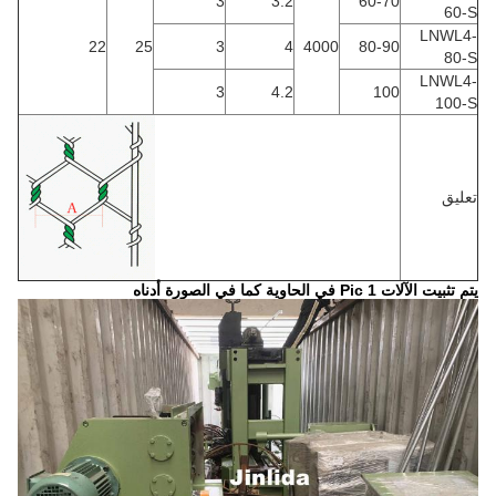
3
3.2
60-70
60-S
LNWL4-
22
25
3
4
4000
80-90
80-S
LNWL4-
3
4.2
100
100-S
تعليق
يتم تثبيت الآلات
Pic 1
في الحاوية كما في الصورة أدناه