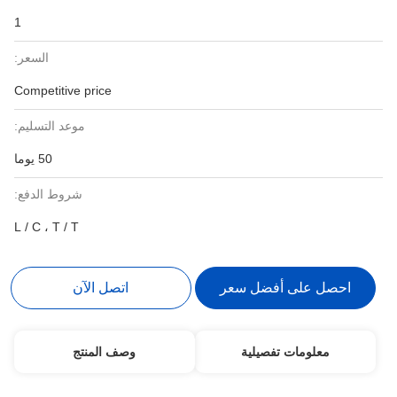
1
السعر:
Competitive price
موعد التسليم:
50 يوما
شروط الدفع:
L / C ، T / T
احصل على أفضل سعر
اتصل الآن
معلومات تفصيلية
وصف المنتج