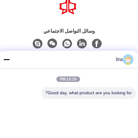
وسائل التواصل الاجتماعي
اتصل سريعًا
lira
الهاتف
86-510-86385783
12:19 PM
بريد إلكتروني
Good day, what product are you looking for?
sales@gabion.cn
العنوان
No.102, Yungu طريق, Zhutang مدينة, Jiangyin مدينة, جيانغسو
محافظة, الصين