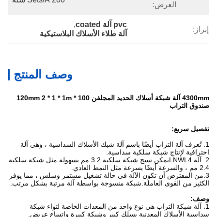
العرض:
pvc آلة coated
, 
إبراز:
آلة طلاء الأسلاك البلاستيكية
وصف المنتج
4300mm آلة شبكة أسلاك الحديد المجلفن 100 * 120mm 2 * 1 * 1m
صندوق التراب
تفصيل سريع:
1. تُعرف آلة التراب أيضًا باسم آلة شبك الأسلاك السداسية ، وهي آلة
احترافية لإنتاج شبكة سلكية سداسية.
2. آلة LNWL4
يمكن نسج شبكة سلكية 3.2 مم بسهولة مثل شبكة سلكية
2.4 مم ، والسرعة أيضًا بسرعة مثل النمط العادي.
3.
من المفترض أن تكون الآلة في حالة تشغيل مستمر وسلس ، مما يوفر
الكثير من القوى العاملة.شبكة منسوجة بواسطة آلة مرتبة بشكل مرتب.
وصف:
1. آلة شبكة التراب هي نوع واحد من المعدات الخاصة لتواء شبكة
سداسية الأسلاك المعدنية بسلك كبير وشبكة كبيرة واتساع عريض.