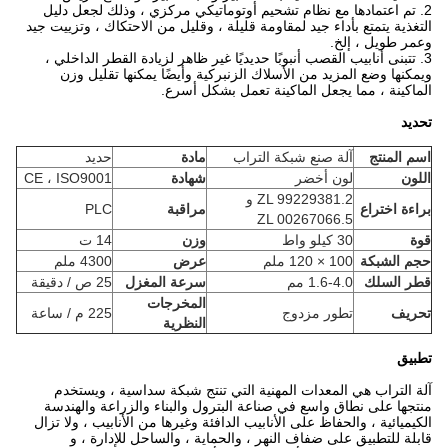
2. تم اعتمادها مع نظام تشحيم أوتوماتيكي مركزي ، وذلك لجعل دليل
التغذية يتمتع بأداء جيد لمقاومة قليلة ، وقليل من الاحتكاك ، وتزييت جيد
وعمر طويل ، إلخ.
3. تتبنى أنابيب القصب أنبوبًا حديديًا غير ظاهر لزيادة القطر الداخلي ،
ويمكنها وضع المزيد من الأسلاك الزنبركية وأيضًا يمكنها تقليل وزن
الماكينة ، مما يجعل الماكينة تعمل بشكل أسرع.
تحديد
اسم المنتج
آلة صنع شبكة التراب
مادة
حديد
اللون
لون أخضر
شهادة
CE ، ISO9001
ZL 99229381.2 و
براءة اختراع
مراقبة
PLC
ZL 00267066.5
قوة
30 كيلو واط
وزن
14 ت
حجم الشبكة
100 × 120 ملم
عرض
4300 ملم
قطر السلك
1.6-4.0 مم
سرعة المغزل
25 ص / دقيقة
المخرجات
تحريف
تطور مزدوج
225 م / ساعة
النظرية
تطبيق
آلة التراب هي المعدات المهنية التي تنتج شبكة سداسية ، ويستخدم
منتجها على نطاق واسع في صناعة البترول والبناء والزراعة والهندسة
الكيميائية ، والحفاظ على الأنابيب الدافئة وغيرها من الأنابيب ، ولا تزال
قابلة للتطبيق على ضفاف النهر ، والحماية ، والساحل للإدارة ، و