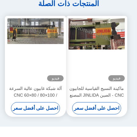
المنتجات ذات الصلة
فيديو
فيديو
ماكينة النسيج القياسية للجابيون
آلة شبكة غابيون عالية السرعة
CNC - الصين JINLIDA المصنع
CNC 60×80 / 80×100 /
الآلي للشبكة السلكية الجابيون
100×120 ملم آلة شبكة سلكية
احصل على أفضل سعر
احصل على أفضل سعر
هكساغونية تلقائية لإنتاج صناديق
الغابيون