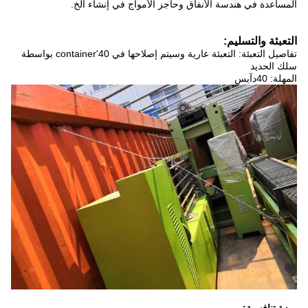
المساعدة في هندسة الأنفاق وحاجز الأمواج في إنشاء الخ.
التعبئة والتسليم:
تفاصيل التعبئة: التعبئة عارية وسيتم إصلاحها في 40'container بواسطة
سلك الحديد
المهلة: 40
د
آيس
ميزة تنافسية: