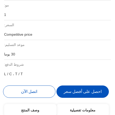
مو:
1
السعر:
Competitive price
موعد التسليم:
30 يوما
شروط الدفع:
L / C ، T / T
احصل على أفضل سعر
اتصل الآن
معلومات تفصيلية
وصف المنتج