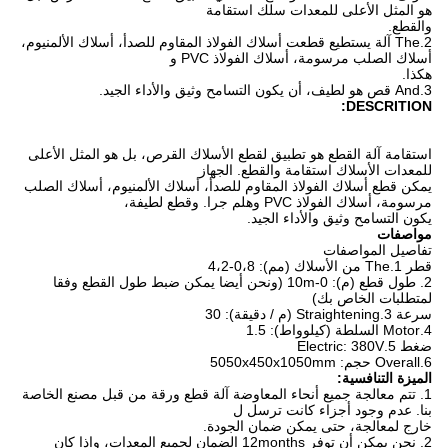
هو المثل الأعلى للمعدات سلك استقامة
والقطع.
2.The آلة يستطيع قطعت أسلاك الفولاذ المقاوم للصدأ، أسلاك الألمنيوم،
أسلاك الصلب مرسومة، أسلاك الفولاذ PVC و
هكذا.
3.And قص هو لطيف، أن يكون التسامح وثيق والأداء الجيد.
DESCRITION:
استقامة آلة القطع هو تطبيق لقطع الأسلاك القرص، بل هو المثل الأعلى
للمعدات الأسلاك استقامة والقطع.
الجهاز
يمكن قطع أسلاك الفولاذ المقاوم للصدأ، أسلاك الألمنيوم، أسلاك الصلب
مرسومة، أسلاك الفولاذ PVC وهلم جرا.
وقطع لطيفة،
يكون التسامح وثيق والأداء الجيد.
مواصفات
تفاصيل المواصفات
قطر 1.The من الأسلاك (مم): 0،8-4،2
2. طول قطع (م): 0-10m (ونحن أيضا يمكن ضبط طول القطع وفقا
لمتطلبات الخاص بك)
سرعة 3.Straightening (م / دقيقة): 30
4.Motor السلطة (كيلوواط): 1.5
ضغط 5.Electric: 380V
6.Overall حجم: 5050x450x1050mm
الميزة التنافسية:
1. تتم معالجة جميع أنحاء المعاوضة آلة قطع ورقة من قبل مصنع الخاصة
بنا.
عدم وجود أجزاء كانت ترسل ل
خارج لمعالجة، حتى يمكن ضمان الجودة.
2. نحن يمكن أن توفر 12months الضمان لجميع المعدات، وإذا كان