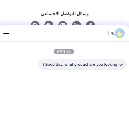
وسائل التواصل الاجتماعي
lira
اتصل سريعًا
الهاتف
3:56 AM
86-510-86385783
Good day, what product are you looking for?
بريد إلكتروني
sales@gabion.cn
العنوان
No.102, Yungu طريق, Zhutang مدينة, Jiangyin مدينة, جيانغسو
محافظة, الصين
سياسة الخصوصية
|
خريطة الموقع