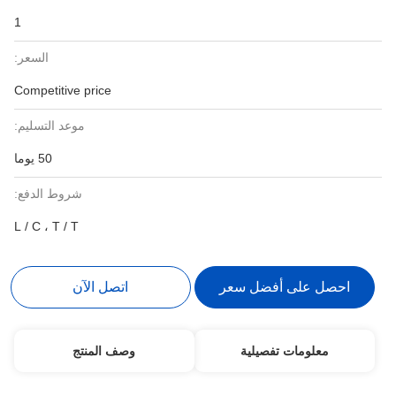
1
السعر:
Competitive price
موعد التسليم:
50 يوما
شروط الدفع:
L / C ، T / T
احصل على أفضل سعر
اتصل الآن
معلومات تفصيلية
وصف المنتج