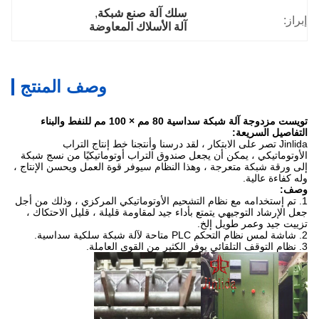
سلك آلة صنع شبكة
, 
إبراز:
آلة الأسلاك المعاوضة
وصف المنتج
تويست مزدوجة آلة شبكة سداسية 80 مم × 100 مم للنفط والبناء
التفاصيل السريعة:
Jinlida تصر على الابتكار ، لقد درسنا وأنتجنا خط إنتاج التراب
الأوتوماتيكي ، يمكن أن يجعل صندوق التراب أوتوماتيكيًا من نسج شبكة
إلى ورقة شبكة متعرجة ، وهذا النظام سيوفر قوة العمل ويحسن الإنتاج ،
وله كفاءة عالية.
وصف:
1. تم إستخدامه مع نظام التشحيم الأوتوماتيكي المركزي ، وذلك من أجل
جعل الإرشاد التوجيهي يتمتع بأداء جيد لمقاومة قليلة ، قليل الاحتكاك ،
تزييت جيد وعمر طويل إلخ.
2. شاشة لمس نظام التحكم PLC متاحة لآلة شبكة سلكية سداسية.
3. نظام التوقف التلقائي يوفر الكثير من القوى العاملة.