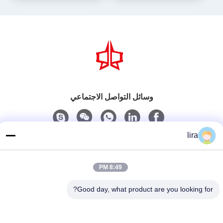
وسائل التواصل الاجتماعي
lira
اتصل سريعًا
الهاتف
8:49 PM
86-510-86385783
Good day, what product are you looking for?
بريد إلكتروني
sales@gabion.cn