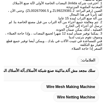
1. اخترعت شركة Jinlida المعدات الخاصة الأولى لآلة صنع الأسلاك
المعدنية الملتوية المزدوجة
الصين (رقم البراءة: ZL99229381.2 و ZL00267066.5).
وحتى الآن ،
لقد ثابرنا في هذا المجال
من آلة صنع التراب لمدة 15 عاما.
2. تتم معالجة جميع أجزاء من آلة التراب من قبل مصنع الخاصة بنا.
لم
ترسل أي أجزاء إلى الخارج
العملية ، لذلك يمكن ضمان الجودة.
3. يمكننا توفير ضمان لمدة 12 شهرا لجميع المعدات ، وإذا حاجة العملاء ،
وسوف نقوم بترتيب لدينا
فني للمساعدة في تثبيت الآلات في بلدك ، ويمكن أيضا توفير جميع قطع
الغيار مع التكلفة
السعر إذا حاجة العملاء.
العلامات:
سلك مجعد مش آلة,ماكينة صنع شبكة الأسلاك,آلة الأسلاك المعا
Wire Mesh Making Machine
Wire Netting Machine