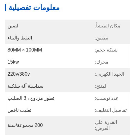
معلومات تفصيلية
مكان المنشأ:
الصين
تطبيق:
النفط والبناء
شبكة حجم:
80MM × 100MM
محرك:
15kw
الجهد االكهربى:
220v/380v
المنتج:
سداسية آلة سلكية
عدد تويست:
تطور مزدوج ، 3 الصليب
تفاصيل التغليف:
تعليب ناقص
القدرة على
200 مجموعة/سنة
العرض: