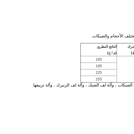
تلف الأحجام والشبكات.
حرك
الناتج النظري
)
(م / ح)
165
195
225
255
شبكات ، وآلة لف الشبك ، وآلة لف الزنبرك ، وآلة تزييفها