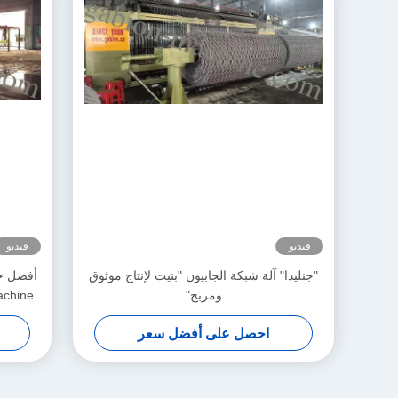
فيديو
فيديو
"جنليدا" آلة شبكة الجابيون "بنيت لإنتاج موثوق
ومربح"
احصل على أفضل سعر