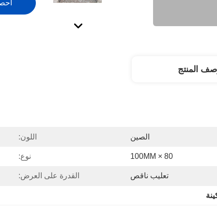
احص
صف المنتج
الصين
اللون:
80 × 100MM
نوع:
تعليب ناقص
القدرة على العرض:
ينة