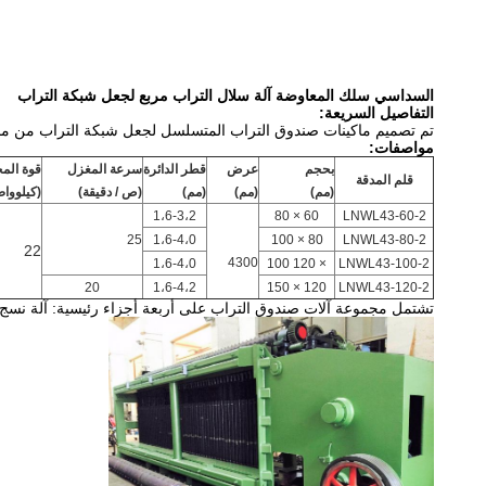
السداسي سلك المعاوضة آلة سلال التراب مربع لجعل شبكة التراب
التفاصيل السريعة:
تم تصميم ماكينات صندوق التراب المتسلسل لجعل شبكة التراب من مخ
مواصفات:
بحجم
عرض
قطر الدائرة
سرعة المغزل
قوة الم
قلم المدقة
(مم)
(مم)
(مم)
(ص / دقيقة)
(كيلوواط
1،6-3،2
60 × 80
LNWL43-60-2
25
1،6-4،0
80 × 100
LNWL43-80-2
22
4300
1،6-4،0
× 120 100
LNWL43-100-2
20
1،6-4،2
120 × 150
LNWL43-120-2
تشتمل مجموعة آلات صندوق التراب على أربعة أجزاء رئيسية: آلة نسج ال