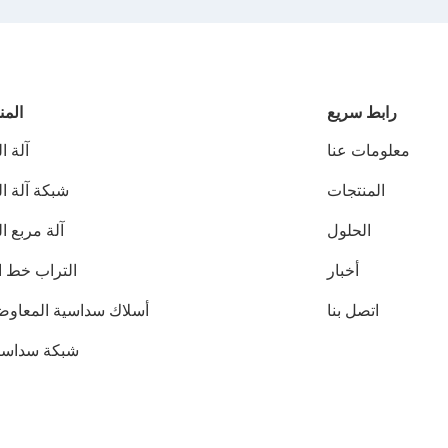
رابط سريع
المن
معلومات عنا
آلة ا
المنتجات
شبكة آلة ا
الحلول
آلة مربع ا
أخبار
التراب خط ال
اتصل بنا
أسلاك سداسية المعاوضة
شبكة سداسية