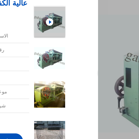
الاس
رقم
موعد
شرو