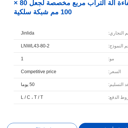
عالية الكفاءة آلة التراب مربع مخصصة لجعل 80 ×
100 مم شبكة سلكية
م التجاري:
Jinlida
 النموذج:
LNWL43-80-2
مو:
1
السعر:
Competitive price
 التسليم:
50 يوما
ط الدفع:
L / C ، T / T