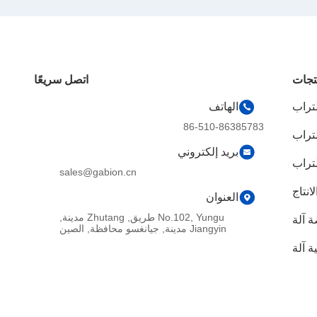
تجات
اتصل سريعًا
لتراب
الهاتف
86-510-86385783
لتراب
بريد إلكتروني
لتراب
sales@gabion.cn
انتاج
العنوان
No.102, Yungu طريق, Zhutang مدينة,
 آلة
Jiangyin مدينة, جيانغسو محافظة, الصين
 آلة