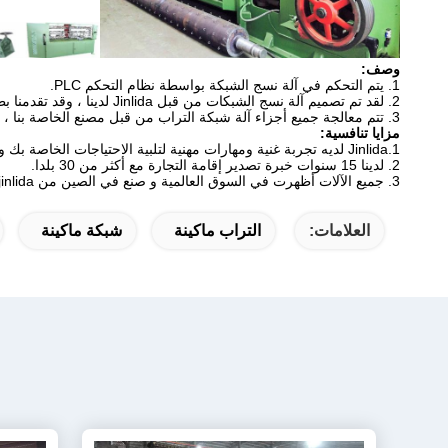
وصف:
1. يتم التحكم في آلة نسج الشبكة بواسطة نظام التحكم PLC.
2. لقد تم تصميم آلة نسج الشبكات من قبل Jinlida لدينا ، وقد تقدمنا ​​بطلب للحصول على براءة اختراع.
3. تتم معالجة جميع أجزاء آلة شبكة التراب من قبل مصنع الخاصة بنا ، لم يتم إرسال أي أجزاء خارج للمعالجة ، لذلك يمكن ضمان الجودة.
مزايا تنافسية:
1.Jinlida لديه تجربة غنية ومهارات مهنية لتلبية الاحتياجات الخاصة بك وتلبية الاحتياجات الخاصة بك.
2. لدينا 15 سنوات خبرة تصدير إقامة التجارة مع أكثر من 30 بلدا.
3. جميع الآلات أظهرت في السوق العالمية و صنع في الصين من jinlida.
العلامات:
التراب ماكينة
شبكة ماكينة