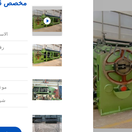
الاس
رقم
موعد
شرو