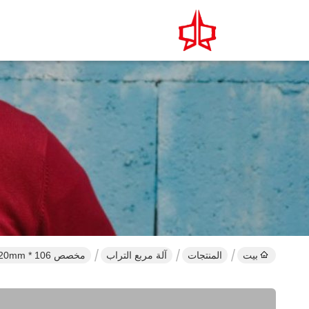
بيت
المنتجات
آلة مربع التراب
مخصص 106 * 120mm صندوق التراب ماكينة / آلة شبكة التراب للصناعات الكيماوية