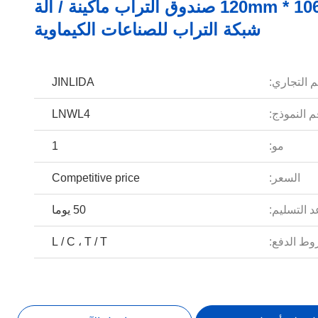
مخصص 106 * 120mm صندوق التراب ماكينة / آلة
شبكة التراب للصناعات الكيماوية
م التجاري:
JINLIDA
 النموذج:
LNWL4
مو:
1
السعر:
Competitive price
 التسليم:
50 يوما
ط الدفع:
L / C ، T / T