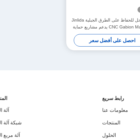
أفضل حل للحفاظ على الطرق الجبلية Jinlida
CNC Gabion Machine يدعم مشاريع حماية
المنحدرات العالمية
احصل على أفضل سعر
رابط سريع
المن
معلومات عنا
آلة ا
المنتجات
شبكة آلة ا
الحلول
آلة مربع ا