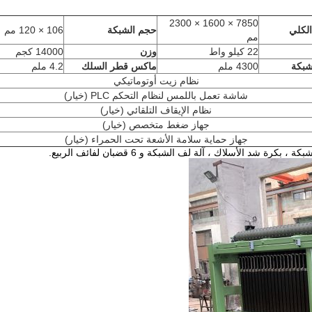
7850 × 1600 × 2300
الكلي
حجم الشبكة
106 × 120 مم
مم
22 كيلو واط
وزن
14000 كجم
بكة
4300 ملم
ماكس قطر السلك
4.2 ملم
نظام زيت أوتوماتيكي
شاشة تعمل باللمس لنظام التحكم PLC (خيار)
نظام الإيقاف التلقائي (خيار)
جهاز ضغط متخصص (خيار)
جهاز حماية سلامة الأشعة تحت الحمراء (خيار)
 الأسلاك ، آلة لف الشبكة و 6 قضبان لفائف الربيع.