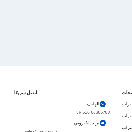
تجات
اتصل سريعًا
لتراب
الهاتف
86-510-86385783
لتراب
بريد إلكتروني
لتراب
sales@gabion.cn