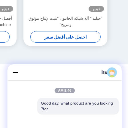
فيديو
فيديو
"جنليدا" آلة شبكة الجابيون "بنيت لإنتاج موثوق
ومربح"
احصل على أفضل سعر
lira
8:46 AM
Good day, what product are you looking 
for?
وسائل التواصل الاجتماعي