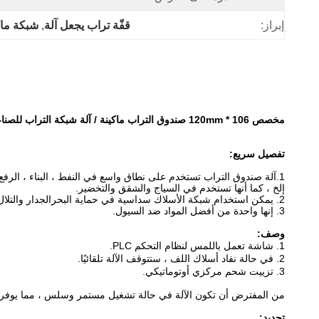
إبراز:
قفّة تراب يجعل آلة
, 
شبكة ماك
مخصص 106 * 120mm صندوق التراب ماكينة / آلة شبكة التراب للصناعات الكيماوية
تفصيل سريع:
1.آلة صندوق التراب تستخدم على نطاق واسع في النفط ، البناء ، الرفع ، الصناعة الكيميائية ، أنابيب الاحتباس الحراري و
إلخ ، كما أنها تستخدم في السياج والشقق والتخضير.
2. يمكن استخدام شبكة الأسلاك سداسية في حماية البحر
الجدار والتل
3. إنها واحدة
من أفضل المواد ضد السيول.
وصف:
1. شاشة تعمل باللمس لنظام التحكم PLC.
2. في حالة نفاد أسلاك اللف ، ستتوقف الآلة تلقائيًا.
3. تزييت شحم مركزي أوتوماتيكي.
من المفترض أن تكون الآلة في حالة تشغيل مستمر وسلس ، مما يوفر ال
تحديد: