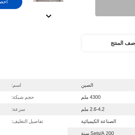
احص
صف المنتج
الصين
اسم:
4300 ملم
حجم شبكة:
2.6-4.2 ملم
سرعة:
الصناعة الكيميائية
تفاصيل التغليف:
200 Sets/a سنة