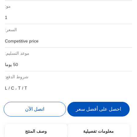
مو:
1
السعر:
Competitive price
موعد التسليم:
50 يوما
شروط الدفع:
L / C ، T / T
احصل على أفضل سعر
اتصل الآن
معلومات تفصيلية
وصف المنتج