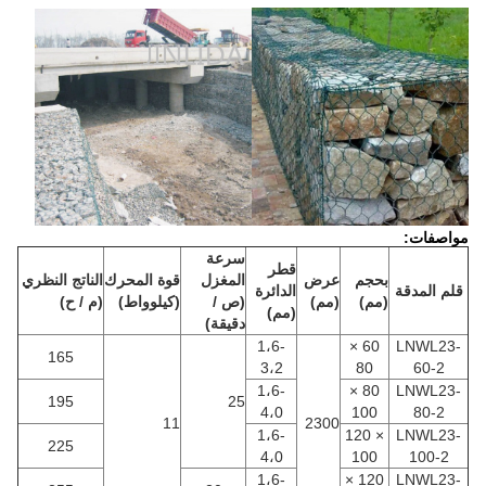
مواصفات:
سرعة
قطر
بحجم
عرض
المغزل
قوة المحرك
الناتج النظري
قلم المدقة
الدائرة
(مم)
(مم)
(ص /
(كيلوواط)
(م / ح)
(مم)
دقيقة)
1،6-
60 ×
LNWL23-
165
3،2
80
60-2
1،6-
80 ×
LNWL23-
195
25
4،0
100
80-2
11
2300
1،6-
× 120
LNWL23-
225
4،0
100
100-2
1،6-
120 ×
LNWL23-