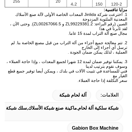
255
20
4،2
150
120-2
مزايا تنافسية:
1. اخترعت شركة Jinlida المعدات الخاصة الأولى لآلة صنع الأسلاك
المعدنية الملتوية المزدوجة
الصين
(رقم البراءة: ZL99229381.2 و ZL00267066.5).
وحتى الآن ،
لقد ثابرنا في هذا
مجال
صنع
آلة التراب
لمدة 15 عاما.
2. تتم معالجة جميع أجزاء من آلة التراب من قبل مصنع الخاصة بنا.
لم
ترسل أي أجزاء إلى الخارج
العملية ، لذلك
يمكن ضمان
الجودة
.
3. يمكننا توفير ضمان لمدة 12 شهرا لجميع المعدات ، وإذا حاجة العملاء ،
وسوف نقوم بترتيب لدينا
فني للمساعدة في
تثبيت الآلات في بلدك ، ويمكن أيضا توفير جميع قطع
الغيار مع
سعر التكلفة
إذا حاجة العملاء.
العلامات:
آلة لحام شبكة
شبكة سلكية آلة لحام,ماكينة صنع شبكة الأسلاك,سلك شبكة لحام
Gabion Box Machine