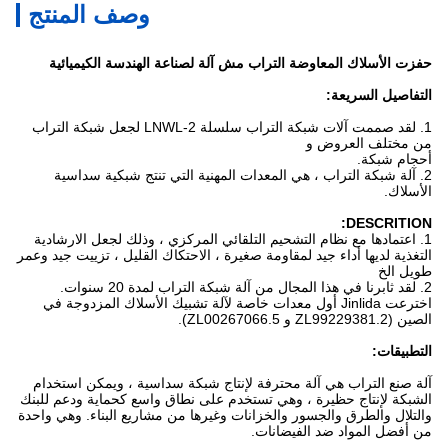
وصف المنتج
حفزت الأسلاك المعاوضة التراب مش آلة لصناعة الهندسة الكيميائية
التفاصيل السريعة:
1.
لقد صممت آلات شبكة التراب سلسلة LNWL-2 لجعل شبكة التراب
من مختلف العروض و
أحجام شبكة.
2.
آلة شبكة التراب ، هي المعدات المهنية التي تنتج شبكية سداسية
الأسلاك.
DESCRITION:
1. اعتمادها مع نظام التشحيم التلقائي المركزي ، وذلك لجعل الارشادية
التغذية لديها أداء جيد لمقاومة صغيرة ، الاحتكاك القليل ، تزييت جيد وعمر
طويل الخ
2. لقد ثابرنا في هذا المجال من آلة شبكة التراب لمدة 20 سنوات.
اخترعت Jinlida أول معدات خاصة لآلة تشبيك الأسلاك المزدوجة في
الصين (ZL99229381.2 و ZL00267066.5).
التطبيقات:
آلة صنع التراب هي آلة محترفة لإنتاج شبكة سداسية ، ويمكن استخدام
الشبكة لإنتاج حظيرة ، وهي تستخدم على نطاق واسع كحماية ودعم للبنك
والتلال والطرق والجسور والخزانات وغيرها من مشاريع البناء. وهي واحدة
من أفضل المواد ضد الفيضانات.