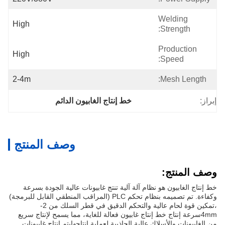
Welding
High
Strength:
Production
High
Speed:
2-4m
Mesh Length:
إبراز:
خط إنتاج الغابيون الدائم
وصف المنتج
وصف المنتج:
خط إنتاج الغابيون هو نظام آلة آلية تنتج غابيونات عالية الجودة بسرعة
وكفاءة. تم تصميمه بنظام تحكم PLC (المراقب المنطقي القابل للبرمجة)
،تمكين قوة لحام عالية والتحكم الدقيق في قطر السلك من 2-
4mmسرعة إنتاج خط إنتاج غابيون فعالة للغاية، مما يسمح لإنتاج سريع
من الغابيونات.والأسلاك عالية الجاذبية لعملية إنتاجهايتم إنتاج غابيونات