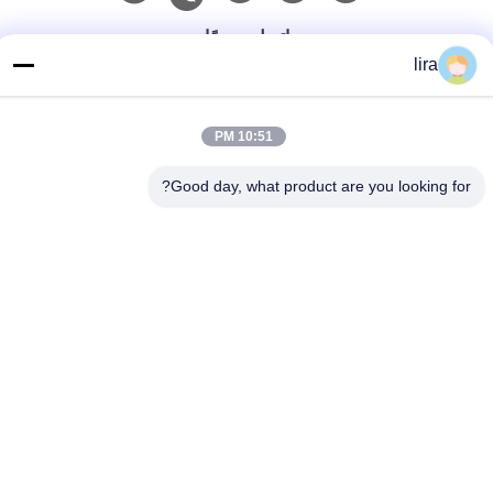
اتصل سريعًا
lira
الهاتف
86-510-86385783
10:51 PM
بريد إلكتروني
Good day, what product are you looking for?
sales@gabion.cn
العنوان
No.102, Yungu طريق, Zhutang مدينة, Jiangyin مدينة, جيانغسو
محافظة, الصين
سياسة الخصوصية
|
خريطة الموقع
الصين جودة جيدة آلة التراب المورد. حقوق الطبع والنشر © 2012-2026
Jiangyin Jinlida Light Industry Machinery Co.,Ltd جميع الحقوق
محفوظة