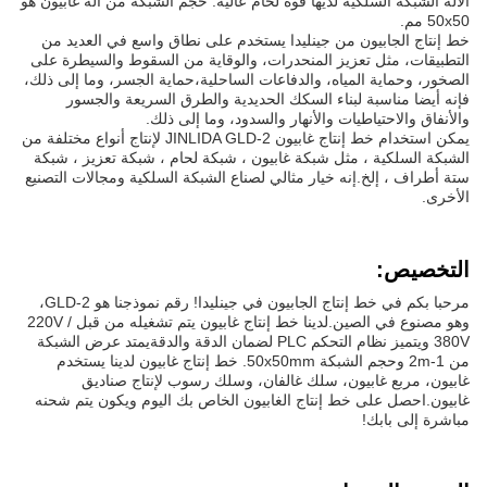
الآلة الشبكة السلكية لديها قوة لحام عالية. حجم الشبكة من آلة غابيون هو
50x50 مم.
خط إنتاج الجابيون من جينليدا يستخدم على نطاق واسع في العديد من
التطبيقات، مثل تعزيز المنحدرات، والوقاية من السقوط والسيطرة على
الصخور، وحماية المياه، والدفاعات الساحلية،حماية الجسر، وما إلى ذلك،
فإنه أيضا مناسبة لبناء السكك الحديدية والطرق السريعة والجسور
والأنفاق والاحتياطيات والأنهار والسدود، وما إلى ذلك.
يمكن استخدام خط إنتاج غابيون JINLIDA GLD-2 لإنتاج أنواع مختلفة من
الشبكة السلكية ، مثل شبكة غابيون ، شبكة لحام ، شبكة تعزيز ، شبكة
ستة أطراف ، إلخ.إنه خيار مثالي لصناع الشبكة السلكية ومجالات التصنيع
الأخرى.
التخصيص:
مرحبا بكم في خط إنتاج الجابيون في جينليدا! رقم نموذجنا هو GLD-2،
وهو مصنوع في الصين.لدينا خط إنتاج غابيون يتم تشغيله من قبل 220V /
380V ويتميز نظام التحكم PLC لضمان الدقة والدقةيمتد عرض الشبكة
من 1-2m وحجم الشبكة 50x50mm. خط إنتاج غابيون لدينا يستخدم
غابيون، مربع غابيون، سلك غالفان، وسلك رسوب لإنتاج صناديق
غابيون.احصل على خط إنتاج الغابيون الخاص بك اليوم ويكون يتم شحنه
مباشرة إلى بابك!