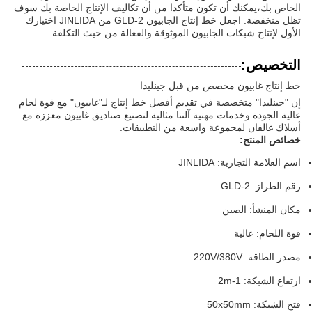
الخاص بك،يمكنك أن تكون متأكدا من أن تكاليف الإنتاج الخاصة بك سوف
تظل منخفضة. اجعل خط إنتاج الجابيون GLD-2 من JINLIDA اختيارك
الأول لإنتاج شبكات الجابيون الموثوقة والفعالة من حيث التكلفة.
التخصيص:
خط إنتاج غابيون مخصص من قبل جينليدا
إن "جينليدا" متخصصة في تقديم أفضل خط إنتاج لـ"غابيون" مع قوة لحام
عالية الجودة وخدمات مهنية.آلتنا مثالية لتصنيع صناديق غابيون معززة مع
أسلاك غالفان لمجموعة واسعة من التطبيقات.
خصائص المنتج:
اسم العلامة التجارية: JINLIDA
رقم الطراز: GLD-2
مكان المنشأ: الصين
قوة اللحام: عالية
مصدر الطاقة: 220V/380V
ارتفاع الشبكة: 1-2m
فتح الشبكة: 50x50mm