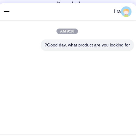
اتصل سريعًا
lira
الهاتف
86-510-86385783
9:10 AM
بريد إلكتروني
Good day, what product are you looking for?
sales@gabion.cn
العنوان
No.102, Yungu طريق, Zhutang مدينة, Jiangyin مدينة, جيانغسو
محافظة, الصين
سياسة الخصوصية
|
خريطة الموقع
الصين جودة جيدة آلة التراب المورد. حقوق الطبع والنشر © 2012-2026
Jiangyin Jinlida Light Industry Machinery Co.,Ltd جميع الحقوق
محفوظة