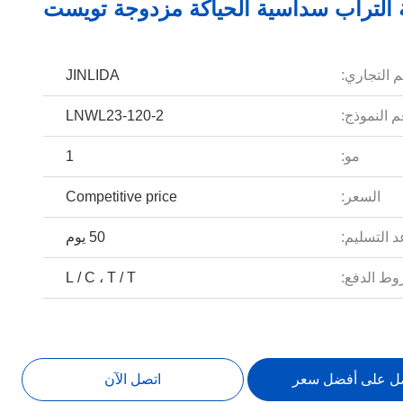
 التراب سداسية الحياكة مزدوجة تويست
م التجاري:
JINLIDA
 النموذج:
LNWL23-120-2
مو:
1
السعر:
Competitive price
 التسليم:
50 يوم
ط الدفع:
L / C ، T / T
ل على أفضل سعر
اتصل الآن