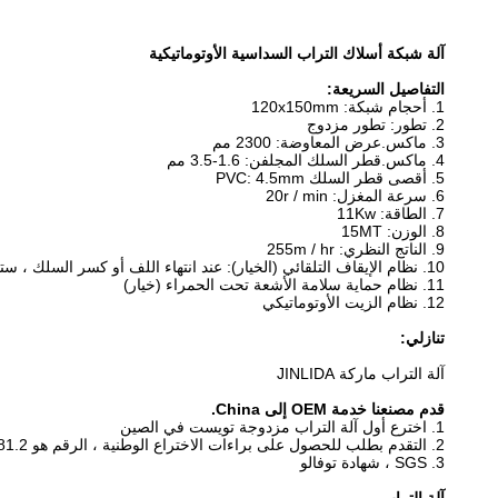
آلة شبكة أسلاك التراب السداسية الأوتوماتيكية
التفاصيل السريعة:
1. أحجام شبكة: 120x150mm
2. تطور: تطور مزدوج
3. ماكس.عرض المعاوضة: 2300 مم
4. ماكس.قطر السلك المجلفن: 1.6-3.5 مم
5. أقصى قطر السلك PVC: 4.5mm
6. سرعة المغزل: 20r / min
7. الطاقة: 11Kw
8. الوزن: 15MT
9. الناتج النظري: 255m / hr
10. نظام الإيقاف التلقائي (الخيار): عند انتهاء اللف أو كسر السلك ، ستتوقف الآلة تلقائيًا
11. نظام حماية سلامة الأشعة تحت الحمراء (خيار)
12. نظام الزيت الأوتوماتيكي
تنازلي:
آلة التراب ماركة JINLIDA
قدم مصنعنا خدمة OEM إلى China.
1. اخترع أول آلة التراب مزدوجة تويست في الصين
2. التقدم بطلب للحصول على براءات الاختراع الوطنية ، الرقم هو ZL99229381.2 و ZL00267066.5
3. SGS ، شهادة توفالو