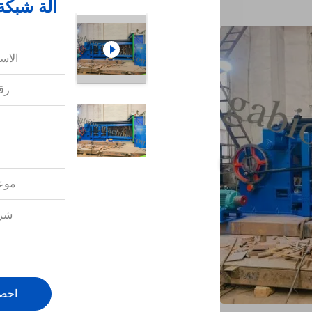
آلة شبكة
الاس
رقم
موعد
شرو
احص