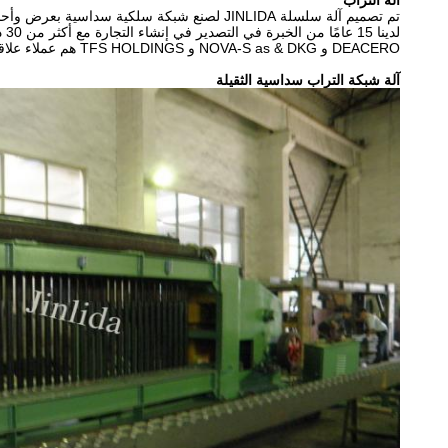
آلة التراب
تم تصميم آلة سلسلة JINLIDA لصنع شبكة سلكية سداسية بعرض وأحجام مختلفة.
لدينا 15 عامًا من الخبرة في التصدير في إنشاء التجارة مع أكثر من 30 دولة ، و ،
DEACERO و NOVA-S as & DKG و TFS HOLDINGS هم عملاء علاقات طويلة الأمد.
آلة شبكة التراب سداسية الثقيلة