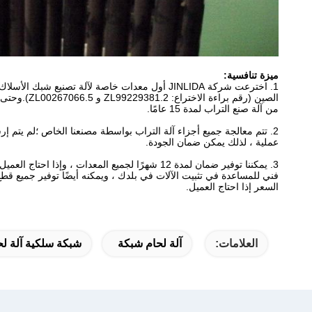
ميزة تنافسية:
1. اخترعت شركة JINLIDA أول معدات خاصة لآلة تصنيع شبك الأسلاك الملتوية المزدوجة في
الصين (رقم براءة الاختراع: ZL99229381.2 و ZL00267066.5).وحتى الآن ، ثابرنا في هذا المجال
من آلة صنع التراب لمدة 15 عامًا.
2. تتم معالجة جميع أجزاء آلة التراب بواسطة مصنعنا الخاص ؛لم يتم إرسال أي أجزاء إلى الخارج
عملية ، لذلك يمكن ضمان الجودة.
3. يمكننا توفير ضمان لمدة 12 شهرًا لجميع المعدات ، وإذا احتاج العميل ، فسنرتب لدينا
فني للمساعدة في تثبيت الآلات في بلدك ، ويمكنه أيضًا توفير جميع قطع ا
السعر إذا احتاج العميل.
العلامات:
آلة لحام شبكة
شبكة سلكية آلة لح