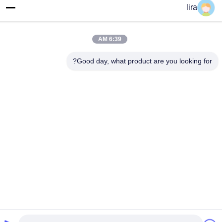
Machine يدعم مشاريع حماية
lira
احصل على أفضل سعر
احصل على أفضل سعر
المنحدرات العالمية
6:39 AM
Good day, what product are you looking for?
وسائل التواصل الاجتماعي
اتصل سريعًا
الهاتف
86-510-86385783
بريد إلكتروني