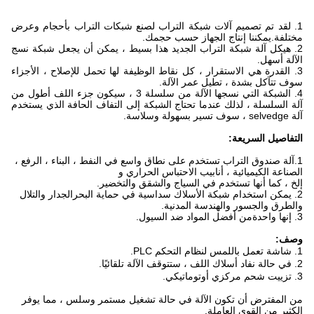
1. لقد تم تصميم آلات شبكة التراب لصنع شبكات التراب بأحجام وعرض
مختلفة.يمكننا إنتاج الجهاز حسب حجمك.
2. هيكل آلة شبكة التراب الجديد هذا بسيط ، يمكن أن يجعل شبكة نسج
الآلة أسهل.
3. القدرة هي الاستقرار ، كل نقاط الوظيفة لها تحمل للإصلاح ، الأجزاء
سوف تتآكل بشدة ، تطيل عمر الآلة.
4. الشبكة التي نسجها الآلة من سلسلة 3 ، سيكون جزء اللف أطول من
آلة السلسلة ، لذلك عندما تحتاج الشبكة إلى التفاف الحافة الذي يستخدم
آلة selvedge ، سوف تسير بسهولة وسلاسة.
التفاصيل السريعة:
1.آلة صندوق التراب تستخدم على نطاق واسع في النفط ، البناء ، الرفع ،
الصناعة الكيميائية ، أنابيب الاحتباس الحراري و
إلخ ، كما أنها تستخدم في السياج والشقق والتخضير.
2. يمكن استخدام شبكة الأسلاك سداسية في حماية البحر
الجدار والتلال
والطرق والجسور والهندسة المدنية.
3. إنها واحدة
من أفضل المواد ضد السيول.
وصف:
1. شاشة تعمل باللمس لنظام التحكم PLC.
2. في حالة نفاد أسلاك اللف ، ستتوقف الآلة تلقائيًا.
3. تزييت شحم مركزي أوتوماتيكي.
من المفترض أن تكون الآلة في حالة تشغيل مستمر وسلس ، مما يوفر
الكثير من القوى العاملة.