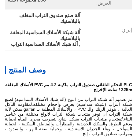
العرض:
آلة صنع صندوق التراب المغلف 
بالبلاستيك
, 
إبراز:
آلة شبكة الأسلاك السداسية المغلفة 
بالبلاستيك
, 
آلة شبك الأسلاك السداسية التراب
وصف المنتج
PLC التحكم التلقائي صندوق التراب ماكينة 4.2 مم PVC الأسلاك المغلفة
225m / ساعة الإخراج
تم تصميم آلة شبكة التراب من النوع (آلة شبك الأسلاك السداسية) لصنع
شبكة التراب (شبكة سداسية) بعرض وأحجام مختلفة.لمقاومة التآكل
العالية ، يتوفر الزنك والـ PVC ، والأسلاك المطلية بـ galfan.يمكن لآلة
شبكة التراب أن توفر منتجات شبكة التراب لأنواع مختلفة من عناصر
البناء.تُستخدم منتجات التراب بشكل شائع لتصريف مجرى المياه لحماية
ودعم الطرق والسكك الحديدية والمطارات والمناطق السكنية ، لحماية
السواحل ، وبناء الجدران الاستنادية ، وحماية ضفة النهر ، والسدود ،
ومراتب صناديق التراب ، إلخ.