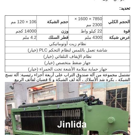
تحديد:
7850 × 1600 ×
الحجم الكلي
حجم الشبكة
106 × 120 مم
2300 مم
قوة
22 كيلو واط
وزن
14000 كجم
عرض شبكة
4300 ملم
قطر السلك
4.2 ملم
نظام زيت أوتوماتيكي
شاشة تعمل باللمس لنظام التحكم PLC (خيار)
نظام الإيقاف التلقائي (خيار)
جهاز ضغط متخصص (خيار)
جهاز حماية سلامة الأشعة تحت الحمراء (خيار)
تشتمل مجموعة من آلة صندوق التراب على أربعة أجزاء رئيسية: آلة نسج
الشبكة ، بكرة شد الأسلاك ، آلة لف الشبكة و 6 قضبان لفائف الربيع.