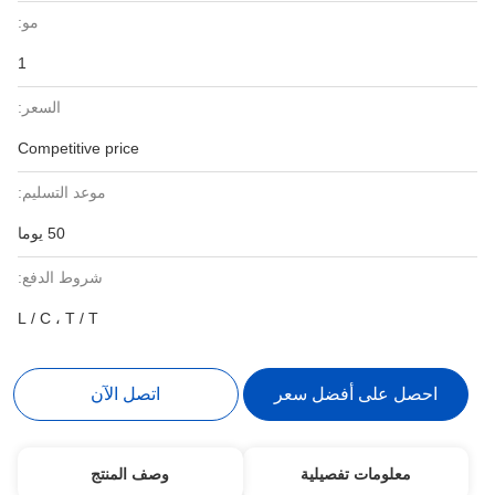
مو:
1
السعر:
Competitive price
موعد التسليم:
50 يوما
شروط الدفع:
L / C ، T / T
احصل على أفضل سعر
اتصل الآن
معلومات تفصيلية
وصف المنتج