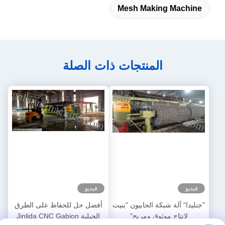
Mesh Making Machine
المنتجات ذات الصلة
فيديو
فيديو
"جنليدا" آلة شبكة الجابيون "بنيت
أفضل حل للحفاظ على الطرق
لإنتاج موثوق ومربح"
الجبلية Jinlida CNC Gabion