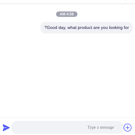
الهاتف
86-510-86385783
4:58 AM
بريد إلكتروني
Good day, what product are you looking for?
sales@gabion.cn
العنوان
No.102, Yungu طريق, Zhutang مدينة, Jiangyin مدينة, جيانغسو
محافظة, الصين
سياسة الخصوصية
|
خريطة الموقع
الصين جودة جيدة آلة التراب المورد. حقوق الطبع والنشر © 2012-2026
Jiangyin Jinlida Light Industry Machinery Co.,Ltd جميع الحقوق
محفوظة