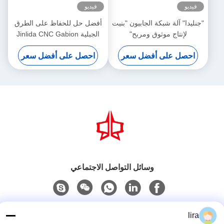
فيديو
فيديو
"جنليدا" آلة شبكة الجابيون "بنيت
أفضل حل للحفاظ على الطرق
لإنتاج موثوق ومربح"
الجبلية Jinlida CNC Gabion
Machine يدعم مشاريع حماية
احصل على أفضل سعر
احصل على أفضل سعر
المنحدرات العالمية
وسائل التواصل الاجتماعي
اتصل سريعًا
lira