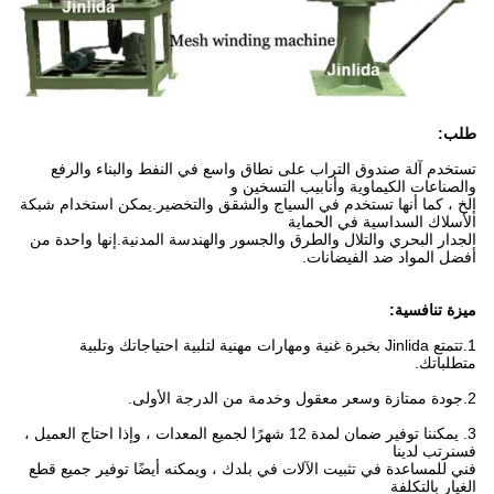
طلب:
تستخدم آلة صندوق التراب على نطاق واسع في النفط والبناء والرفع
والصناعات الكيماوية وأنابيب التسخين و
إلخ ، كما أنها تستخدم في السياج والشقق والتخضير.يمكن استخدام شبكة
الأسلاك السداسية في الحماية
الجدار البحري والتلال والطرق والجسور والهندسة المدنية.إنها واحدة من
أفضل المواد ضد الفيضانات.
ميزة تنافسية:
1.
تتمتع Jinlida بخبرة غنية ومهارات مهنية لتلبية احتياجاتك وتلبية
متطلباتك.
2.
جودة ممتازة وسعر معقول وخدمة من الدرجة الأولى.
3. يمكننا توفير ضمان لمدة 12 شهرًا لجميع المعدات ، وإذا احتاج العميل ،
فسنرتب لدينا
فني للمساعدة في تثبيت الآلات في بلدك ، ويمكنه أيضًا توفير جميع قطع
الغيار بالتكلفة