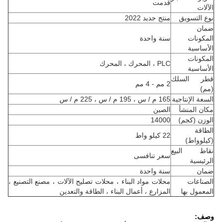
قدمت
الآلات
نوع التسويق
منتج جديد 2022
ضمان
المكونات
سنة واحدة
الأساسية
المكونات
PLC ، المحرك ، المحرك
الأساسية
قطر السلك
2 مم - 4 مم
(مم)
السعة الإنتاجية
165 م / س ، 195 م / س ، 225 م / س
مكان المنشأ
الصين
الوزن (كجم)
14000
الطاقة
22 كيلو واط
(كيلوواط)
نقاط البيع
سعر تنافسى
الرئيسية
ضمان
سنة واحدة
الصناعات
محلات مواد البناء ، محلات تصليح الآلات ، مصنع التصنيع ،
المعمول بها
المزارع ، أعمال البناء ، الطاقة والتعدين
وصف: