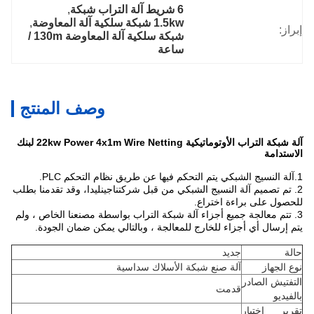
6 شريط آلة التراب شبكة
, 
1.5kw شبكة سلكية آلة المعاوضة
, 
إبراز:
شبكة سلكية آلة المعاوضة 130m / 
ساعة
وصف المنتج
آلة شبكة التراب الأوتوماتيكية 22kw Power 4x1m Wire Netting لبنك
الاستدامة
1.آلة النسيج الشبكي يتم التحكم فيها عن طريق نظام التحكم PLC.
2. تم تصميم آلة النسيج الشبكي من قبل شركتنا
جينليدا
، وقد تقدمنا ​​بطلب
للحصول على براءة اختراع.
3. تتم معالجة جميع أجزاء آلة شبكة التراب بواسطة مصنعنا الخاص ، ولم
يتم إرسال أي أجزاء للخارج للمعالجة ، وبالتالي يمكن ضمان الجودة.
حالة
جديد
نوع الجهاز
آلة صنع شبكة الأسلاك سداسية
التفتيش الصادر
قدمت
بالفيديو
تقرير اختبار