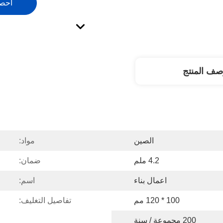
احص
صف المنتج
الصين
مواد:
4.2 ملم
ضمان:
اعمال بناء
اسم:
100 * 120 مم
تفاصيل التغليف:
200 مجموعة / سنة