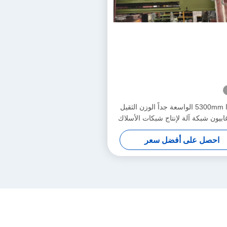
جينليدا 5300mm الواسعة جداً الوزن الثقيل
C غابيون شبكة آلة لإنتاج شبكات الأسلاك
السينية
احصل على أفضل سعر