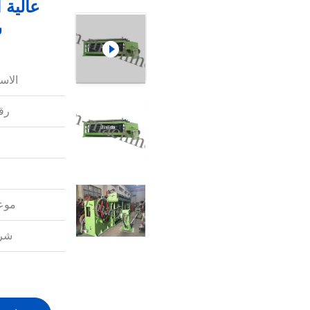
عالية 
س
الاس
رقم
موعد
شرو