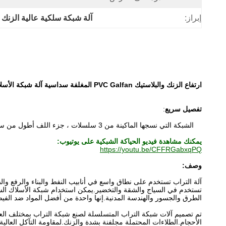
إبراز:
آلة شبكة سلكية عالية الزنك
ارتفاع الزنك والبلاستيك PVC Galfan المغلفة سداسية آلة شبكة الأسلاك قطرها 4.2 مم
تفصيل سريع
:
الشبكة التي نسجها الماكينة من 3 سلسلات ، جزء اللف أطول من سلسلتين ، لذلك عند قطع الصفيحة الشبكية ، من السهل قصها على اللف.بهذه الطريقة ، يكون مفيدًا في تجعيد الحافة بآلة تقوية الحدود إذا كنت بحاجة.
يمكنك مشاهدة فيديو الحياكة الشبكية على يوتيوب:
https://youtu.be/CFFRGabxqPQ
وصف:
آلة التراب تستخدم على نطاق واسع في أنابيب النفط والبناء والرفع والص
تستخدم في السياج والشقة والتخضير.يمكن استخدام شبكة الأسلاك السدا
الطرق والجسور والهندسة المدنية.إنها واحدة من أفضل المواد ضد الفيض
تم تصميم آلات شبكة التراب المتسلسلة لصنع شبكة التراب بمختلف ا
الأحجام.الطلاءات المحتملة مجلفنة بشدة والزنك.لمقاومة التآكل العالية ، ا