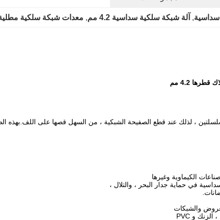
 سداسية
, 
آلة شبكة سلكية سداسية 4.2 مم
, 
معدات شبكة سلكية مطلية بـ fan
ناعات الكيماوية وغيرها
سية في حماية جدار البحر ، والتلال ،
انات.
لعروض والشبكات
لزنك و PVC