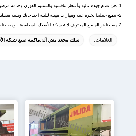
1.نحن نقدم جودة عالية وأسعار تنافسية والتسليم الفوري وخدمة مرضية ، وسيتم ترتيب فني محترف في بلدانك للتثبيت والتصحيح.
2- تتمتع جينليدا بخبرة غنية ومهارات مهنية لتلبية احتياجاتك وتلبية متطلباتك.
3.مصنعنا هو المصنع المحترف لآلة شبكة الأسلاك السداسية ، ومصنعنا هو مبادرة لآلة شبكة التراب في الصين.
العلامات:
سلك مجعد مش آلة,ماكينة صنع شبكة الأس