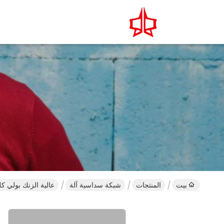
بيت
المنتجات
شبكة سداسية آلة
عالية الزنك بولي كلو