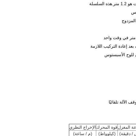
لسلسلة
أس
 للوح الأسبستوس
ة المغزل
قوة المحرك
الإخراج النظري
/ دقيقة)
(كيلوواط)
(م / ساعة)