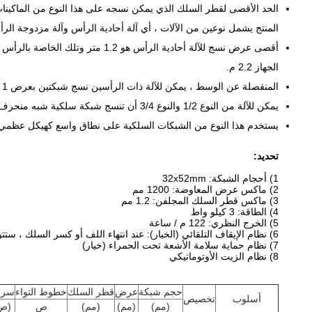
الحد الأقصى لقطر السلك الذي يمكن نسجه على هذا النوع من الماكينات هو 1.2 متر.هذه ا
المنتج يشمل نوعين من الآلات ، أي آلة أحادية الرأس وآلة مزدوجة الر
أقصى عرض نسج للآلة أحادية الرأس هو 1.2 متر وتلك الخاصة بالرأس المزدوج
الجهاز 2.2 م.
المنفصلة عن الوسط ، يمكن للآلة ذات الرأسين نسج شبكتين بعرض 1 متر في وقت واحد
يمكن للآلة من النوع 1/2 والنوع 3/4 أن تنسج شبكة سلكية شبه منحرف بعد إعادة التركيب اللازمة
يستخدم هذا النوع من الشبكات السلكية على نطاق واسع كهيكل عظمي
تحديد:
1) أحجام الشبكة: 32x52mm
2) ماكس عرض المعاوضة: 1200 مم
3) ماكس قطر السلك المجلفن: 1.2 مم
4) الطاقة: 3 كيلو واط
5) الخرج النظري: 122 م / ساعة
6) نظام الإيقاف التلقائي (الخيار): عند انتهاء اللف أو كسر السلك ، ستتوقف الآلة تلقائيًا
7) نظام حماية سلامة الأشعة تحت الحمراء (خيار)
8) نظام الزيت الأوتوماتيكي
حجم شبكة
عرض
قطر السلك
خطوط التواء
سرع
أسلوب
تخصيص
(مم)
(مم)
(مم)
ص
(ص 