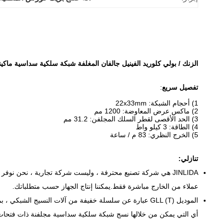
الزنك / بولي كلوريد الفينيل جالفان المغلفة شبكة سلكية سداسية ماكي
تفصيل سريع
:
1) أحجام الشبكة: 22x33mm
2) ماكس عرض المعاوضة: 1200 مم
3) الحد الأقصى لقطر السلك المجلفن: 31.2 مم
4) الطاقة: 3 كيلو واط
5) الخرج النظري: 83 م / ساعة
تنازلي:
JINLIDA هي شركة تصنيع محترفة ، وليست شركة تجارية ، نحن نوفر آلة متقدمة لـ
عملاء من الخارج مباشرة فقط.يمكننا إنتاج الجهاز حسب متطلباتك.
الموديل GLL (T) عبارة عن سلسلة خفيفة من آلات النسيج الشبكي ، بما في ذلك 7 أنواع مختلفة من الآلات ،
أي التي يمكن من خلالها نسج شبكة سلكية سداسية مجلفنة ذات فتحات