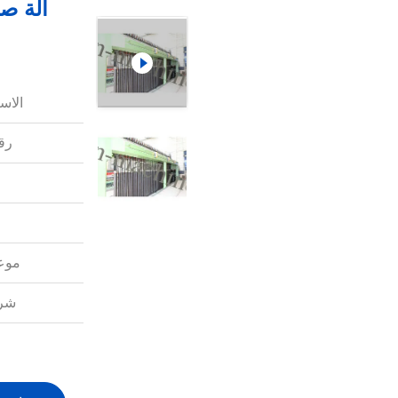
الاس
رقم
موعد
شرو