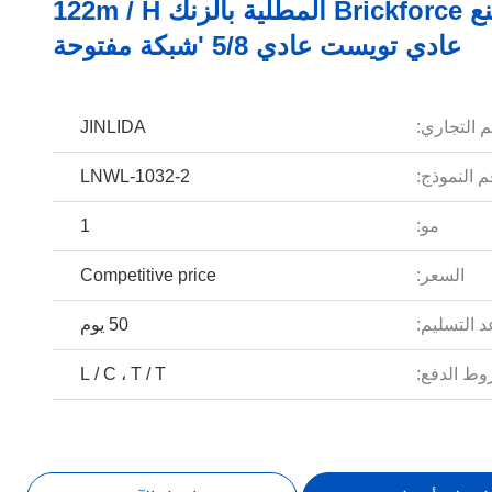
آلة صنع Brickforce المطلية بالزنك 122m / H
عادي تويست عادي 5/8 'شبكة مفتوحة
م التجاري:
JINLIDA
 النموذج:
LNWL-1032-2
مو:
1
السعر:
Competitive price
 التسليم:
50 يوم
ط الدفع:
L / C ، T / T