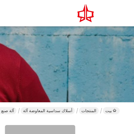
بيت
المنتجات
أسلاك سداسية المعاوضة آلة
آلة صنع Brickforce المطلية بالزنك 122m / H عادي تويست عادي 5/8 'شبكة مفتوحة