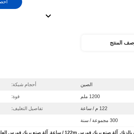
احص
صف المنتج
الصين
أحجام شبكة:
1200 ملم
قوة:
122 م / ساعة
تفاصيل التغليف:
300 مجموعة / سنة
بالزنك
, 
آلة صنع بريك فورس 122m / ساعة
, 
آلة صنع بريك فورس العاد