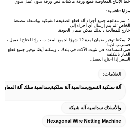
خط الإنتاج.المعاوضة قطع ورقة ماكينات قص ورقة بدون عمل يدوي
مزايا تنافسية:
1. تتم معالجة جميع أجزاء آلة قطع الصفيحة الشبكية بواسطة مصنعنا
الخاص ؛لم يتم إرسال أي أجزاء إلى
خارج للمعالجة ، لذلك يمكن ضمان الجودة.
2. يمكننا توفير ضمان لمدة 12 شهرًا لجميع المعدات ، وإذا احتاج العميل ،
فسنرتب لدينا
فني للمساعدة في تثبيت الآلات في بلدك ، ويمكنه أيضًا توفير جميع قطع
الغيار بالتكلفة
السعر إذا احتاج العميل.
العلامات:
آلة سلكية النسيج,سداسية آلة سلكية,سداسية سلك آلة المعاوضة
والأسلاك سداسية آلة شبكة
Hexagonal Wire Netting Machine