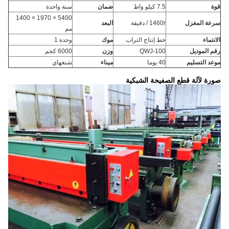
قوة
7.5 كيلو واط
ضمان
سنة واحدة
5400 × 1970 × 1400
سرعة المغزل
1460r / دقيقة
البعد
مم
الانتماء
خط إنتاج التراب
موك
وحدة 1
رقم الموديل
QWJ-100
وزن
6000 كجم
موعد التسليم
40 يوما
ميناء
شنغهاي
صورة لآلة قطع الصفيحة الشبكية