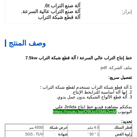
آلة صنع التراب 6t
, 
إبراز:
آلة صنع التراب عالية السرعة
, 
آلة قطع شبكة التراب
وصف المنتج
خط إنتاج التراب عالي السرعة / آلة قطع شبكة التراب 7.5kw
ملف الشركة. pdf
تفصيل سريع:
1.آلة قطع شبكة التراب تستخدم لقطع شبكة التراب ؛
2. إنها آلة أساسية للتراب
خط الإنتاج.
3. آلة قطع الألواح الشبكية بدون عمل يدوي
يمكنكم مشاهدة فيديو خط انتاج Jinlida على
اليوتيوب:
https://youtu.be/Q9UqSSMk2mM
تحديد:
قطر السلك
4.0 ملم
عرض شبكة
4500 مم
زاوية القص
1 ° 30 '
شهادة
SGS ، TUV