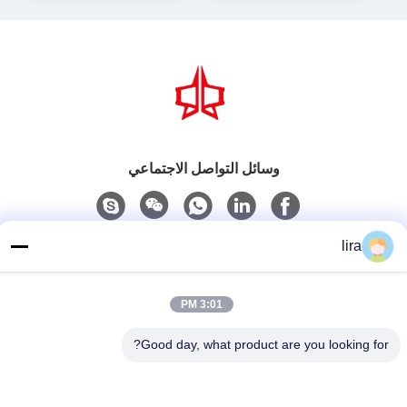
وسائل التواصل الاجتماعي
lira
اتصل سريعًا
الهاتف
3:01 PM
86-510-86385783
Good day, what product are you looking for?
بريد إلكتروني
sales@gabion.cn
العنوان