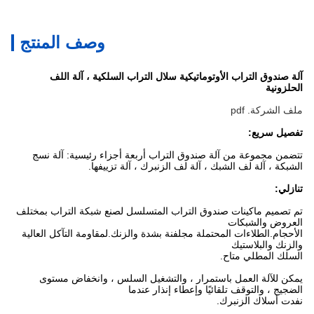
وصف المنتج
آلة صندوق التراب الأوتوماتيكية سلال التراب السلكية ، آلة اللف
الحلزونية
ملف الشركة. pdf
تفصيل سريع:
تتضمن مجموعة من آلة صندوق التراب أربعة أجزاء رئيسية: آلة نسج
الشبكة ، آلة لف الشبك ، آلة لف الزنبرك ، آلة تزييفها.
تنازلي:
تم تصميم ماكينات صندوق التراب المتسلسل لصنع شبكة التراب بمختلف
العروض والشبكات
الأحجام.الطلاءات المحتملة مجلفنة بشدة والزنك.لمقاومة التآكل العالية
والزنك والبلاستيك
السلك المطلي متاح.
يمكن للآلة العمل باستمرار ، والتشغيل السلس ، وانخفاض مستوى
الضجيج ، والتوقف تلقائيًا وإعطاء إنذار عندما
نفدت أسلاك الزنبرك.