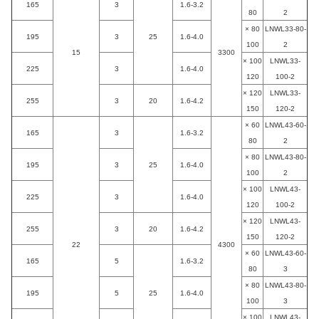
165
3
1.6-3.2
80
2
80 ×
LNWL33-80-
195
3
25
1.6-4.0
100
2
15
3300
100 ×
LNWL33-
225
3
1.6-4.0
120
100-2
120 ×
LNWL33-
255
3
20
1.6-4.2
150
120-2
60 ×
LNWL43-60-
165
3
1.6-3.2
80
2
80 ×
LNWL43-80-
195
3
25
1.6-4.0
100
2
100 ×
LNWL43-
225
3
1.6-4.0
120
100-2
120 ×
LNWL43-
255
3
20
1.6-4.2
150
120-2
22
4300
60 ×
LNWL43-60-
165
5
1.6-3.2
80
3
80 ×
LNWL43-80-
195
5
25
1.6-4.0
100
3
100 ×
LNWL43-