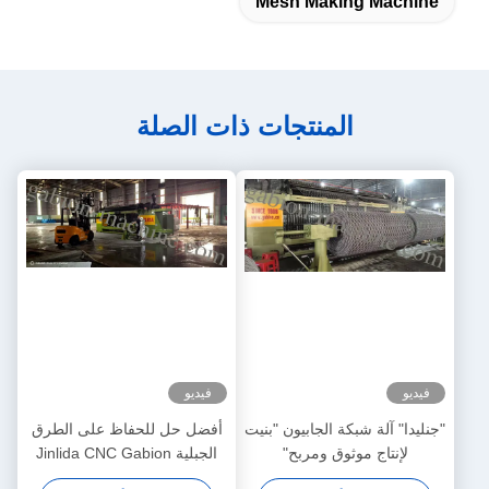
Mesh Making Machine
المنتجات ذات الصلة
فيديو
فيديو
"جنليدا" آلة شبكة الجابيون "بنيت
أفضل حل للحفاظ على الطرق
لإنتاج موثوق ومربح"
الجبلية Jinlida CNC Gabion
Machine يدعم مشاريع حماية