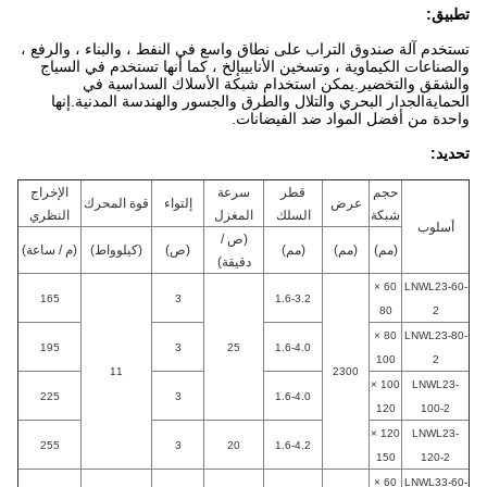
تطبيق:
تستخدم آلة صندوق التراب على نطاق واسع في النفط ، والبناء ، والرفع ،
والصناعات الكيماوية ، وتسخين الأنابيب
إلخ ، كما أنها تستخدم في السياج
والشقق والتخضير.يمكن استخدام شبكة الأسلاك السداسية في
الحماية
الجدار البحري والتلال والطرق والجسور والهندسة المدنية.إنها
واحدة من أفضل المواد ضد الفيضانات.
تحديد:
حجم
قطر
سرعة
الإخراج
عرض
إلتواء
قوة المحرك
شبكة
السلك
المغزل
النظري
أسلوب
(ص /
(مم)
(مم)
(مم)
(ص)
(كيلوواط)
(م / ساعة)
دقيقة)
60 ×
LNWL23-60-
165
3
1.6-3.2
80
2
80 ×
LNWL23-80-
195
3
25
1.6-4.0
100
2
11
2300
100 ×
LNWL23-
225
3
1.6-4.0
120
100-2
120 ×
LNWL23-
255
3
20
1.6-4.2
150
120-2
60 ×
LNWL33-60-