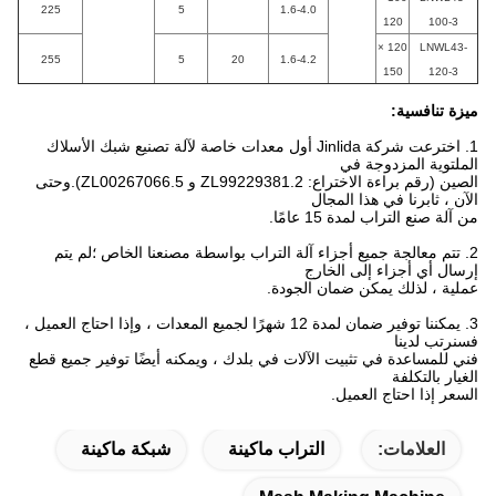
225
5
1.6-4.0
120
100-3
120 ×
LNWL43-
255
5
20
1.6-4.2
150
120-3
ميزة تنافسية:
1. اخترعت شركة Jinlida أول معدات خاصة لآلة تصنيع شبك الأسلاك
الملتوية المزدوجة في
الصين (رقم براءة الاختراع: ZL99229381.2 و ZL00267066.5).وحتى
الآن ، ثابرنا في هذا المجال
من آلة صنع التراب لمدة 15 عامًا.
2. تتم معالجة جميع أجزاء آلة التراب بواسطة مصنعنا الخاص ؛لم يتم
إرسال أي أجزاء إلى الخارج
عملية ، لذلك يمكن ضمان الجودة.
3. يمكننا توفير ضمان لمدة 12 شهرًا لجميع المعدات ، وإذا احتاج العميل ،
فسنرتب لدينا
فني للمساعدة في تثبيت الآلات في بلدك ، ويمكنه أيضًا توفير جميع قطع
الغيار بالتكلفة
السعر إذا احتاج العميل.
العلامات:
التراب ماكينة
شبكة ماكينة