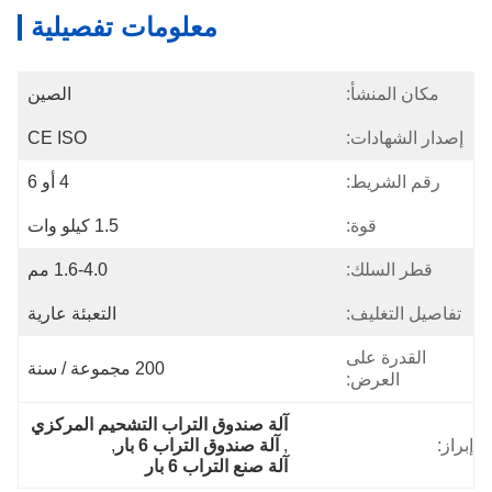
معلومات تفصيلية
مكان المنشأ:
الصين
إصدار الشهادات:
CE ISO
رقم الشريط:
4 أو 6
قوة:
1.5 كيلو وات
قطر السلك:
1.6-4.0 مم
تفاصيل التغليف:
التعبئة عارية
القدرة على
200 مجموعة / سنة
العرض:
آلة صندوق التراب التشحيم المركزي
إبراز:
, 
آلة صندوق التراب 6 بار
, 
آلة صنع التراب 6 بار