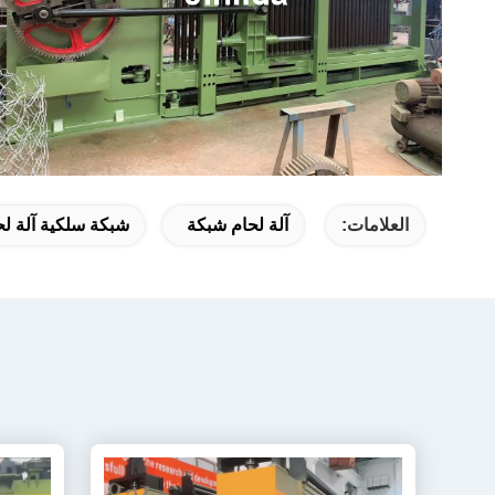
العلامات:
آلة لحام شبكة
شبكة سلكية آلة لح