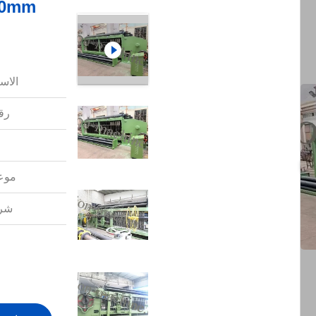
الاس
رقم
موعد
شرو