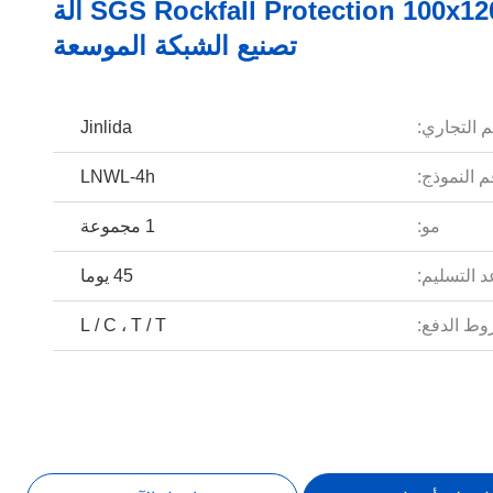
SGS Rockfall Protection 100x120mm آلة
تصنيع الشبكة الموسعة
م التجاري:
Jinlida
 النموذج:
LNWL-4h
مو:
1 مجموعة
 التسليم:
45 يوما
ط الدفع:
L / C ، T / T