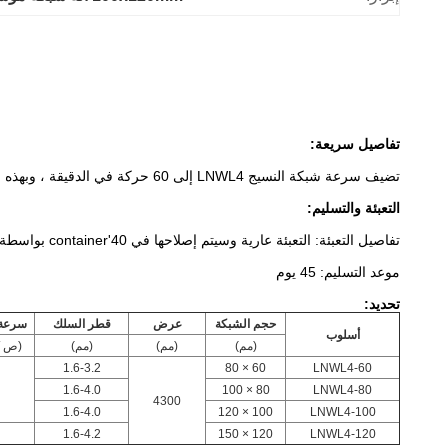
تفاصيل سريعة:
تضيف سرعة شبكة النسيج LNWL4 إلى 60 حركة في الدقيقة ، وبهذه الطريقة ، تحسن الكفاءة ثلث الآلات القديمة.
التعبئة والتسليم:
تفاصيل التعبئة: التعبئة عارية وسيتم إصلاحها في 40'container بواسطة سلك الحديد
موعد التسليم: 45 يوم
تحديد:
حجم الشبكة
عرض
قطر السلك
سرعة 
أسلوب
(مم)
(مم)
(مم)
(ص / 
1.6-3.2
60 × 80
LNWL4-60
1.6-4.0
80 × 100
LNWL4-80
4300
1.6-4.0
100 × 120
LNWL4-100
1.6-4.2
120 × 150
LNWL4-120