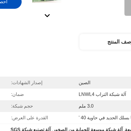
احص
صف المنتج
الصين
إصدار الشهادات:
آلة شبكة التراب LNWL4
ضمان:
3.0 ملم
حجم شبكة:
بسلك الحديد في حاوية 40 '
القدرة على العرض:
, 
آلة شبكة موسعة للحماية من الصخور
, 
آلة تصنيع شبكة SGS