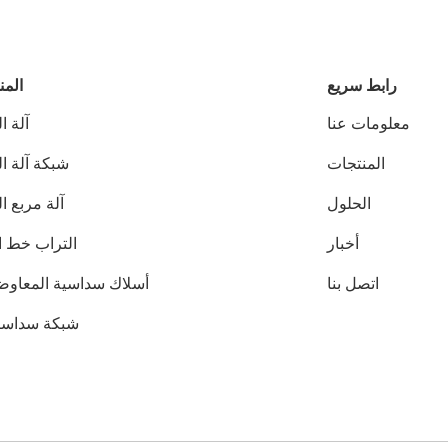
رابط سريع
المن
معلومات عنا
آلة ا
المنتجات
شبكة آلة ا
الحلول
آلة مربع ا
أخبار
التراب خط ال
اتصل بنا
أسلاك سداسية المعاوضة
شبكة سداسية