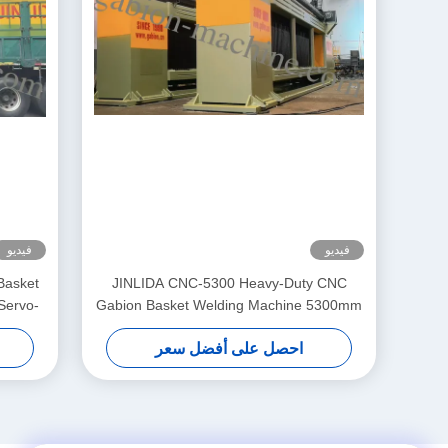
فيديو
فيديو
Basket
JINLIDA CNC-5300 Heavy-Duty CNC
Servo-
Gabion Basket Welding Machine 5300mm
pment
Width Double Twist Mesh Production
احصل على أفضل سعر
Equipment