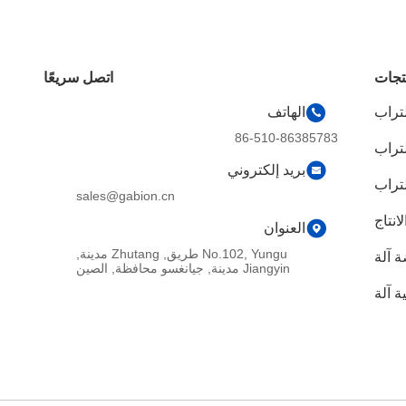
تجات
اتصل سريعًا
لتراب
الهاتف
86-510-86385783
لتراب
بريد إلكتروني
لتراب
sales@gabion.cn
انتاج
العنوان
No.102, Yungu طريق, Zhutang مدينة,
 آلة
Jiangyin مدينة, جيانغسو محافظة, الصين
 آلة