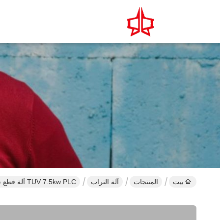
بيت
المنتجات
آلة التراب
TUV 7.5kw PLC آلة قطع شبكة الأسلاك فتح محرك قياسي