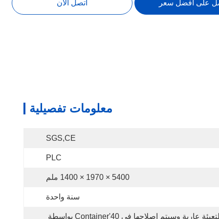
ل على أفضل سعر
اتصل الآن
معلومات تفصيلية
SGS,CE
PLC
5400 × 1970 × 1400 ملم
سنة واحدة
التعبئة عارية وسيتم إصلاحها في 40'container بواسطة 