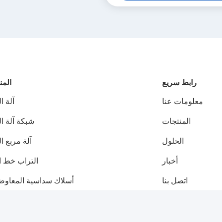
رابط سريع
المن
معلومات عنا
آلة ا
المنتجات
شبكة آلة ا
الحلول
آلة مربع ا
أخبار
التراب خط ال
اتصل بنا
أسلاك سداسية المعاوضة
شبكة سداسية