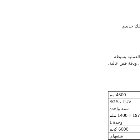
سلك حديدي
4500 مم
SGS ، TUV
سنة واحدة
وحدة 1
6000 كجم
شنغهاي