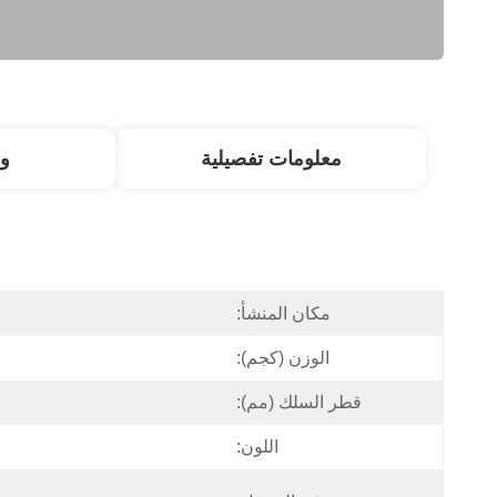
معلومات تفصيلية
و
مكان المنشأ:
الوزن (كجم):
قطر السلك (مم):
اللون: