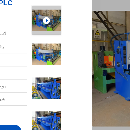
الاس
رقم
موعد
شرو