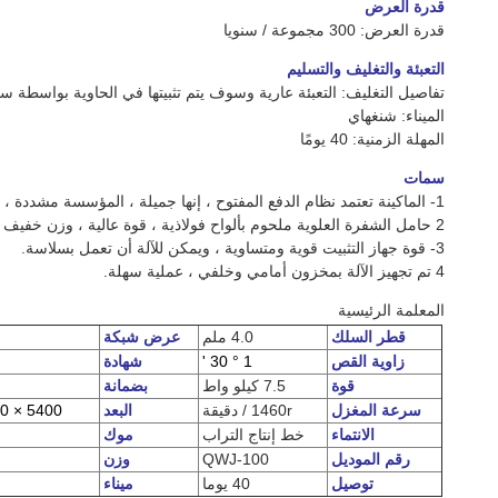
قدرة العرض
قدرة العرض: 300 مجموعة / سنويا
التعبئة والتغليف والتسليم
تفاصيل التغليف: التعبئة عارية وسوف يتم تثبيتها في الحاوية بواسطة 
الميناء: شنغهاي
المهلة الزمنية: 40 يومًا
سمات
1- الماكينة تعتمد نظام الدفع المفتوح ، إنها جميلة ، المؤسسة مشددة ، العملية بسيطة.
2 حامل الشفرة العلوية ملحوم بألواح فولاذية ، قوة عالية ، وزن خفيف ، ودقة قص عالية.
3- قوة جهاز التثبيت قوية ومتساوية ، ويمكن للآلة أن تعمل بسلاسة.
4 تم تجهيز الآلة بمخزون أمامي وخلفي ، عملية سهلة.
المعلمة الرئيسية
قطر السلك
4.0 ملم
عرض شبكة
زاوية القص
1 ° 30 '
شهادة
قوة
7.5 كيلو واط
بضمانة
سرعة المغزل
1460r / دقيقة
البعد
5400 × 1970 × 1400 ملم
الانتماء
خط إنتاج التراب
موك
رقم الموديل
QWJ-100
وزن
توصيل
40 يوما
ميناء