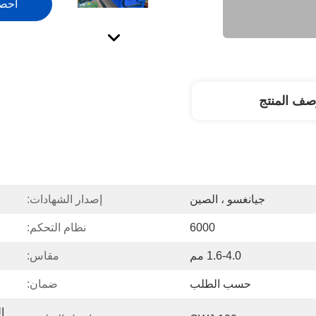
احص
صف المنتج
جيانغسو ، الصين
إصدار الشهادات:
6000
نظام التحكم:
1.6-4.0 مم
مقاس:
حسب الطلب
ضمان: