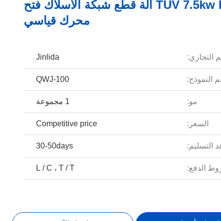
TUV 7.5kw PLC آلة قطع شبكة الأسلاك فتح
محرك قياسي
م التجاري:
Jinlida
 النموذج:
QWJ-100
مو:
1 مجموعة
السعر:
Competitive price
 التسليم:
30-50days
ط الدفع:
L / C ، T / T