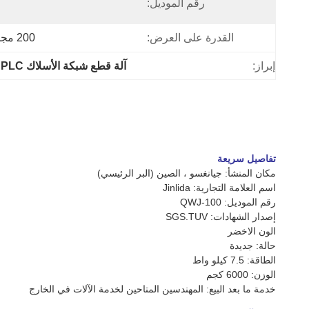
رقم الموديل:
القدرة على العرض:
200 مجموعة / مجموعات في السنة
إبراز:
آلة قطع شبكة الأسلاك PLC
 
تفاصيل سريعة
مكان المنشأ: جيانغسو ، الصين (البر الرئيسي)
اسم العلامة التجارية: Jinlida
رقم الموديل: QWJ-100
إصدار الشهادات: SGS.TUV
الون الاخضر
حالة: جديدة
الطاقة: 7.5 كيلو واط
الوزن: 6000 كجم
خدمة ما بعد البيع: المهندسين المتاحين لخدمة الآلات في الخارج