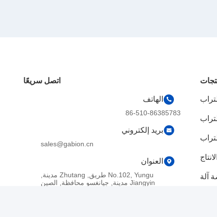
تجات
اتصل سريعًا
لتراب
الهاتف
86-510-86385783
لتراب
بريد إلكتروني
لتراب
sales@gabion.cn
انتاج
العنوان
No.102, Yungu طريق, Zhutang مدينة,
 آلة
Jiangyin مدينة, جيانغسو محافظة, الصين
 آلة