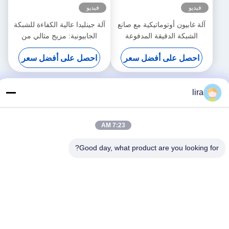
فيديو
فيديو
آلة غابيون أوتوماتيكية مع صانع
آلة جينليدا عالية الكفاءة للشبكة
الشبكة الدقيقة المدفوعة
الجابيونية: مزيج مثالي من
بالسيرو 5.3m عرض أقصى
الإنتاج السريع والنسيج الدقيق
احصل على أفضل سعر
احصل على أفضل سعر
لزيادة الإنتاجية
lira
7:23 AM
Good day, what product are you looking for?
وسائل التواصل الاجتماعي
اتصل سريعًا