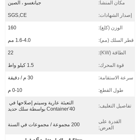
مكان المنشأ:
جيانغسو ، الصين
إصدار الشهادات:
SGS,CE
الوزن (كلغ):
160
قطر السلك (مم):
1.6-4.0 مم
الطاقة (KW):
22
قوة المحرك:
1.5 كيلو واط
سرعة الاستقامة:
30 م / دقيقة
طول القطع:
0-10 م
التعبئة عارية وسيتم إصلاحها في 
تفاصيل التغليف:
40'container بواسطة سلك حديد
القدرة على
200 مجموعة / مجموعات في السنة
العرض: