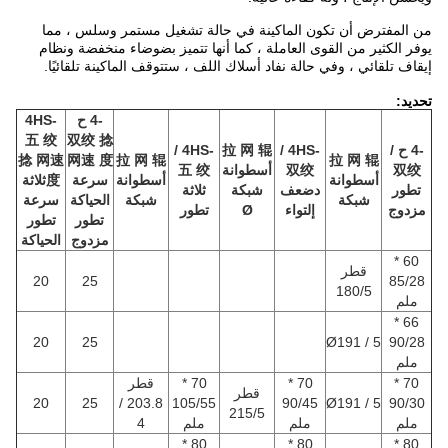
من المفترض أن تكون الماكينة في حالة تشغيل مستمر وسلس ، مما
يوفر الكثير من القوى العاملة ، كما أنها تتميز بضوضاء منخفضة ونظام
إيقاف تلقائي ، وفي حالة نفاد أسلاك اللف ، ستتوقف الماكينة تلقائيًا.
تحديد:
-4 ح
-4HS
五 绞
双绞 捻
-4 ح /
-4HS /
拉 网 辊
-4HS /
捻 网速
网速 度
拉 网 辊
拉 网 辊
双绞
双绞
أسطوانة
五 绞
أسطوانة
أسطوانة
سرعة
度
ثلاثة
تطور
د
ضعف
شبكة
ثلاثة
شبكة
شبكة
الحياكة
سرعة
مزدوج
إلتواء
Ø
تطور
تطور
تطور
مزدوج
الحياكة
60 *
قطر
20
25
85/28
180/5
ملم
66 *
20
25
Ø191 / 5
90/28
ملم
70 *
70 *
70 *
قطر
قطر
20
25
203.8 /
105/55
90/45
Ø191 / 5
90/30
215/5
ملم
ملم
ملم
4
80 *
80 *
80 *