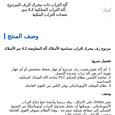
آلة التراب ذات محرك الرف المزدوج
إبراز:
, 
آلة التراب السلكية 4.2 مم
, 
معدات التراب البنكية
وصف المنتج
مزدوج رف محرك التراب سداسية الأسلاك آلة المعاوضة 4.2 مم الأسلاك
تفصيل سريع:
1. أي آلة تقوم بتثبيت رف مزدوج أو جهاز ضغط متخصص أو أي جهاز
تقوية آخر هي آلة تراب شديدة التحمل.
2. شاشة اللمس بنظام التحكم PLC متاحة لآلة الشباك السلكية
السداسية.
3. نظام التوقف الأوتوماتيكي يوفر الكثير من القوى العاملة.
وصف:
تصر Jinlida على الابتكار ، وقد درسنا وأنتجنا خط إنتاج التراب
الأوتوماتيكي ، ويمكنها أن تجعل صندوق التراب أوتوماتيكيًا من النسيج
الشبكي إلى صفائح شبكية متعرجة ، وهذا النظام سيوفر القوى العاملة
ويحسن الإنتاج ، وله كفاءة عالية.