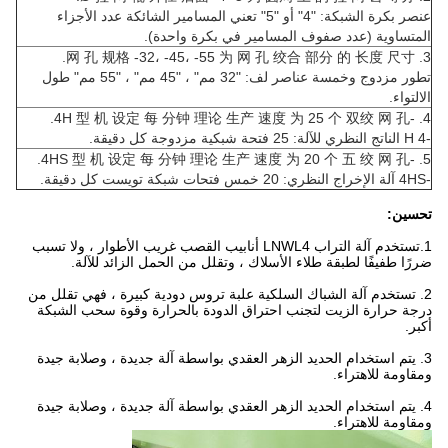
عنصر بكرة الشبكة: "4" أو "5" تعني المسامير الشائكة عدد الأجزاء
المتساوية (عدد صفوف المسامير في بكرة واحدة).
3. 网 孔 规格 -32، -45، -55 为 网 孔 绞合 部分 的 长度 尺寸.
تطور مزدوج وخمسة عناصر لف: "32 مم" ، "45 مم" ، "55 مم" طول
الالتواء.
4. -4H 型 机 设定 每 分钟 理论 生产 速度 为 25 个 双绞 网 孔.
-4 H الناتج النظري للآلة: 25 فتحة شبكية مزدوجة كل دقيقة.
5. -4HS 型 机 设定 每 分钟 理论 生产 速度 为 20 个 五 绞 网 孔.
-4HS آلة الإخراج النظري: 20 خمس فتحات شبكة تويست كل دقيقة.
تحسين:
1.تستخدم آلة التراب LNWL4 أنابيب القصب غريب الأطوار ، ولا تسبب
ضررًا طفيفًا لطبقة طلاء الأسلاك ، وتقلل من الحمل الزائد للآلة.
2. تستخدم آلة الشباك السلكية علبة تروس دودية كبيرة ، فهي تقلل من
درجة حرارة الزيت لتجنب احتراق الدودة بالحرارة وقوة سحب الشبكة
أكبر.
3. يتم استخدام الحديد الزهر العقدي بواسطة آلة جديدة ، وصلابة جيدة
ومقاومة للاهتراء.
4. يتم استخدام الحديد الزهر العقدي بواسطة آلة جديدة ، وصلابة جيدة
ومقاومة للاهتراء.