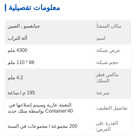
معلومات تفصيلية
مكان المنشأ:
جيانغسو ، الصين
اسم:
آلة التراب
عرض شبكة:
4300 ملم
حجم شبكة:
88 * 110 ملم
ماكس قطر
4.2 ملم
السلك:
سرعة:
195 م / ساعة
التعبئة عارية وسيتم إصلاحها في 
تفاصيل التغليف:
40'container بواسطة سلك حديد
القدرة على
200 مجموعة / مجموعات في السنة
العرض: