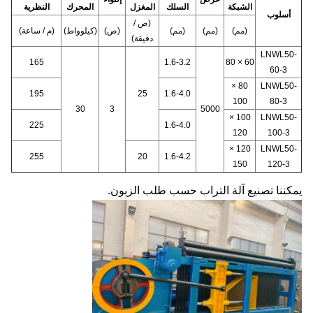
الشبكة
السلك
المغزل
المحرك
النظرية
أسلوب
(ص /
(مم)
(مم)
(مم)
(ص)
(كيلوواط)
(م / ساعة)
دقيقة)
LNWL50-
165
1.6-3.2
60 × 80
60-3
80 ×
LNWL50-
195
25
1.6-4.0
100
80-3
30
3
5000
100 ×
LNWL50-
225
1.6-4.0
120
100-3
120 ×
LNWL50-
255
20
1.6-4.2
150
120-3
يمكننا تصنيع آلة التراب حسب طلب الزبون.