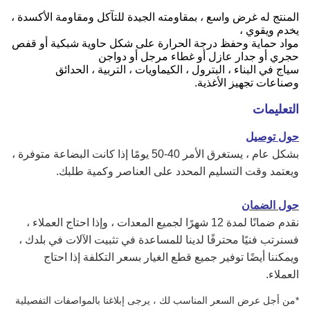
المنتج له غرض واسع ، بمقاومته الجيدة للتآكل ومقاومة الأكسدة ،
يخدم ويقوي ،
مواد حماية وحفظ درجة الحرارة على شكل حاوية شبكية أو قفص
حجري أو جدار عازل أو غطاء مرجل أو دواجن
سياج في البناء ، البترول ، الكيماويات ، التربية ، الحدائق
وصناعات تجهيز الأغذية.
التعليمات
حول
توصيل
بشكل عام ، يستغرق الأمر 40-50 يومًا إذا كانت البضاعة متوفرة ،
ويعتمد وقت التسليم المحدد على العناصر وكمية طلبك.
حول الضمان
نقدم ضمانًا لمدة 12 شهرًا لجميع المعدات ، وإذا احتاج العملاء ،
فسنرتب فنيًا محترفًا لدينا للمساعدة في تثبيت الآلات في بلدك ،
ويمكننا أيضًا توفير جميع قطع الغيار بسعر التكلفة إذا احتاج
العملاء.
*
من أجل عرض السعر المناسب لك ، يرجى إبلاغنا بالمواصفات التفصيلية