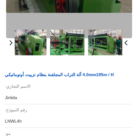
4.0mm195m / H آلة التراب المجلفنة بنظام تزييت أوتوماتيكي
الاسم التجاري:
Jinlida
رقم النموذج:
LNWL4h
مو: