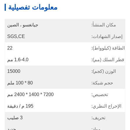
معلومات تفصيلية
مكان المنشأ:
جيانغسو ، الصين
إصدار الشهادات:
SGS,CE
الطاقة (كيلوواط):
22
قطر السلك (مم):
1.6-4.0 مم
الوزن (كجم):
15000
حجم شبكة:
80 * 100 ملم
تخصيص:
7200 * 1400 * 2400 مم
الإخراج النظري:
195 م / دقيقة
تحريف:
3 صليب
مواد:
حديد