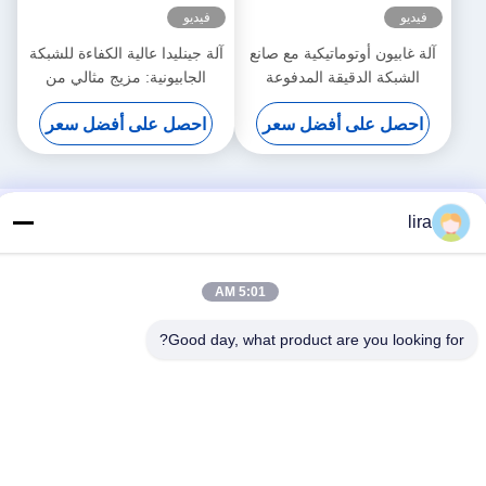
فيديو
فيديو
آلة غابيون أوتوماتيكية مع صانع
آلة جينليدا عالية الكفاءة للشبكة
الشبكة الدقيقة المدفوعة
الجابيونية: مزيج مثالي من
بالسيرو 5.3m عرض أقصى
الإنتاج السريع والنسيج الدقيق
احصل على أفضل سعر
احصل على أفضل سعر
لزيادة الإنتاجية
lira
5:01 AM
Good day, what product are you looking for?
وسائل التواصل الاجتماعي
اتصل سريعًا