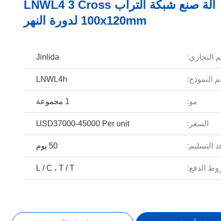
آلة صنع شبكة التراب LNWL4 3 Cross
100x120mm لدورة النهر
م التجاري:
Jinlida
 النموذج:
LNWL4h
مو:
1 مجموعة
السعر:
USD37000-45000 Per unit
 التسليم:
50 يوم
ط الدفع:
L / C ، T / T