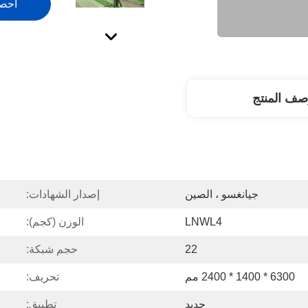
احص
صف المنتج
جيانغسو ، الصين
إصدار الشهادات:
LNWL4
الوزن (كجم):
22
حجم شبكة:
6300 * 1400 * 2400 مم
تحريف:
حديد
تطبيق: