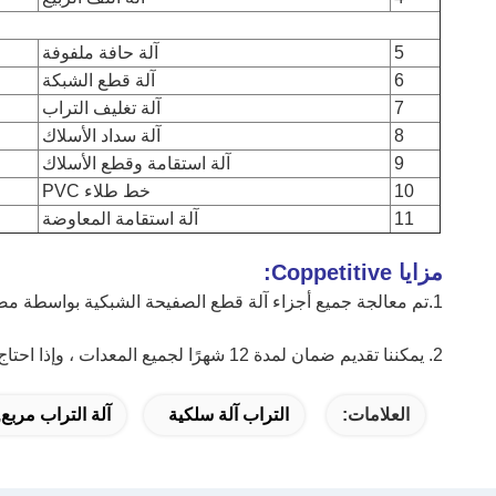
5
آلة حافة ملفوفة
6
آلة قطع الشبكة
7
آلة تغليف التراب
8
آلة سداد الأسلاك
9
آلة استقامة وقطع الأسلاك
10
خط طلاء PVC
11
آلة استقامة المعاوضة
مزايا Coppetitive:
1.تم معالجة جميع أجزاء آلة قطع الصفيحة الشبكية بواسطة مصنعنا الخاص ، ولم يتم إرسال أي أجزاء إلى الخارج للمعالجة ، وبالتالي يمكن ضمان الجودة.
2. يمكننا تقديم ضمان لمدة 12 شهرًا لجميع المعدات ، وإذا احتاج العميل ، فسنرتب فنيًا لدينا للمساعدة في تثبيت الآلات في بلدك ، ويمكننا أيضًا توفير جميع قطع الغيار بسعر التكلفة إذا احتاج العميل.
العلامات:
التراب آلة سلكية
آلة التراب مربع,