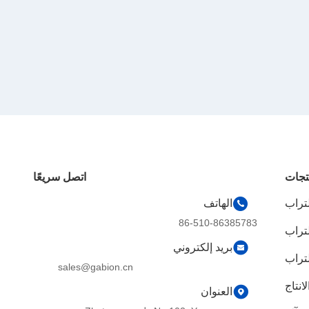
تجات
اتصل سريعًا
لتراب
الهاتف
86-510-86385783
لتراب
بريد إلكتروني
لتراب
sales@gabion.cn
انتاج
العنوان