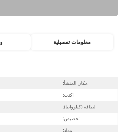
معلومات تفصيلية
و
مكان المنشأ:
اكتب:
الطاقة (كيلوواط):
تخصيص:
مواد: