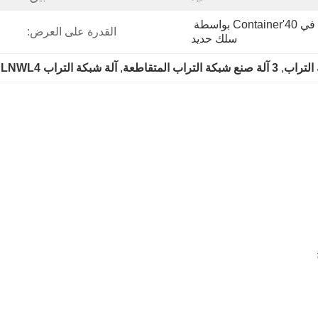
التعبئة عارية وسيتم إصلاحها في 40'container بواسطة 
القدرة على العرض:
سلك حديد
, 
3 آلة صنع شبكة التراب المتقاطعة
, 
آلة شبكة التراب LNWL4