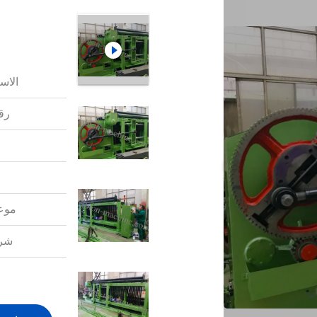
الاس
رقم
موعد
شرو