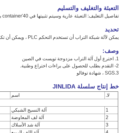
التعبئة والتغليف والتسليم
تفاصيل التغليف: التعبئة عارية وسيتم تثبيتها في 40'container بواسطة سلك الحديد.
تحديد
يمكن لآلة شبكة التراب أن تستخدم التحكم PLC ، ويمكن أن تكون علامتنا التجارية الصينية الشهيرة أو سيمنز.
وصف:
1. اخترع أول آلة التراب مزدوجة تويست في الصين
2- التقدم بطلب للحصول على براءات اختراع وطنية.
3.SGS ، شهادة توفالو
خط إنتاج سلسلة JINLIDA
لا.
اسم
1
آلة النسيج الشبكي
2
آلة لف المعاوضة
3
آلة شد الأسلاك
4
آلة اللف الربيع