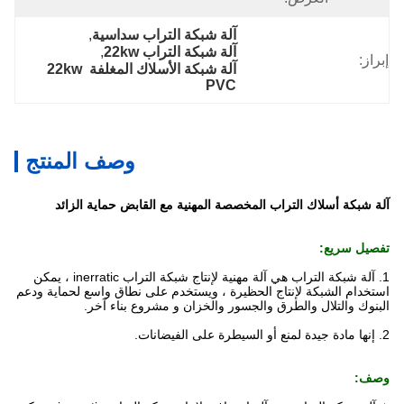
آلة شبكة التراب سداسية
, 
آلة شبكة التراب 22kw
, 
إبراز:
آلة شبكة الأسلاك المغلفة 22kw 
PVC
وصف المنتج
آلة شبكة أسلاك التراب المخصصة المهنية مع القابض حماية الزائد
تفصيل سريع:
1. آلة شبكة التراب هي آلة مهنية لإنتاج شبكة التراب inerratic ، يمكن
استخدام الشبكة
لإنتاج الحظيرة ، ويستخدم على نطاق واسع لحماية ودعم
البنوك والتلال والطرق والجسور والخزان و
مشروع بناء آخر
.
2. إنها مادة جيدة لمنع أو السيطرة على الفيضانات.
وصف: