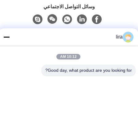
وسائل التواصل الاجتماعي
اتصل سريعًا
lira
الهاتف
86-510-86385783
10:12 AM
بريد إلكتروني
Good day, what product are you looking for?
sales@gabion.cn
العنوان
No.102, Yungu طريق, Zhutang مدينة, Jiangyin مدينة, جيانغسو
محافظة, الصين
سياسة الخصوصية
|
خريطة الموقع
الصين جودة جيدة آلة التراب المورد. حقوق الطبع والنشر © 2012-2026
Jiangyin Jinlida Light Industry Machinery Co.,Ltd جميع الحقوق