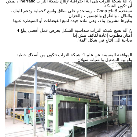
△ آلة شبكة التراب هي آلة احترافية لإنتاج شبكة التراب inerratic ، يمكن
أن تكون الشبكة
تستخدم لانتاج
Coop ، ويستخدم على نطاق واسع كحماية ودعم للبنك ،
والتلال ، والطرق والجسور ، والخزان
وغيرها
مشروع بناء،
وهي مادة جيدة لمنع الفيضانات أو السيطرة عليها.
△ آلة نسج شبكة التراب سداسية الشكل بعرض عمل أقصى يبلغ 4
أمتار.مطلوب إعادة لفائف مش إذا
بحاجة الى انتاج
في شكل "لفة".
الموافقة المسبقة عن علم 1: شبكة التراب تتكون من أسلاك خطية
ولولبية.التشغيل والصيانة سهلان.