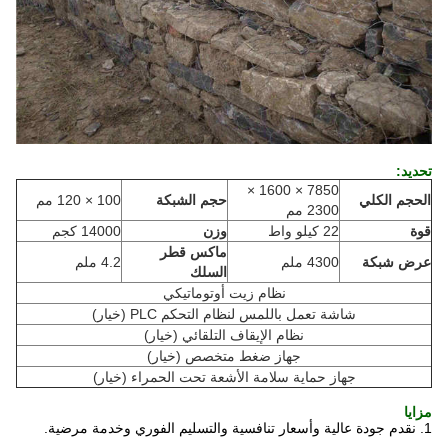
تحديد:
7850 × 1600 ×
الحجم الكلي
حجم الشبكة
100 × 120 مم
2300 مم
قوة
22 كيلو واط
وزن
14000 كجم
ماكس قطر
عرض شبكة
4300 ملم
4.2 ملم
السلك
نظام زيت أوتوماتيكي
شاشة تعمل باللمس لنظام التحكم PLC (خيار)
نظام الإيقاف التلقائي (خيار)
جهاز ضغط متخصص (خيار)
جهاز حماية سلامة الأشعة تحت الحمراء (خيار)
مزايا
1. نقدم جودة عالية وأسعار تنافسية والتسليم الفوري وخدمة مرضية.