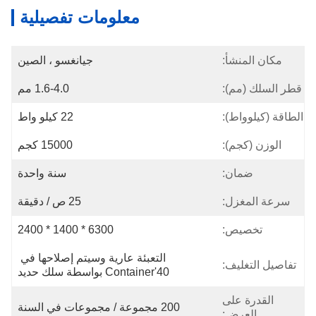
معلومات تفصيلية
مكان المنشأ:
جيانغسو ، الصين
قطر السلك (مم):
1.6-4.0 مم
الطاقة (كيلوواط):
22 كيلو واط
الوزن (كجم):
15000 كجم
ضمان:
سنة واحدة
سرعة المغزل:
25 ص / دقيقة
تخصيص:
6300 * 1400 * 2400
التعبئة عارية وسيتم إصلاحها في 
تفاصيل التغليف:
40'container بواسطة سلك حديد
القدرة على
200 مجموعة / مجموعات في السنة
العرض: