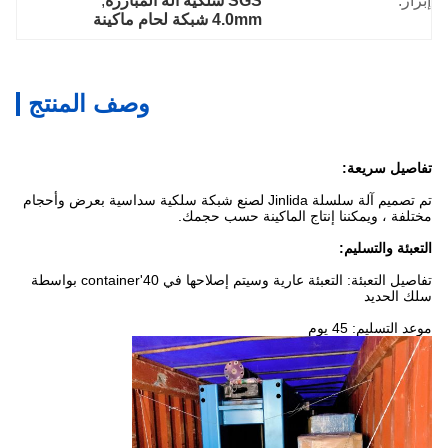
إبراز:
SGS سلكية آلة المبارزة
, 
4.0mm شبكة لحام ماكينة
وصف المنتج
تفاصيل سريعة:
تم تصميم آلة سلسلة Jinlida لصنع شبكة سلكية سداسية بعرض وأحجام
مختلفة ، ويمكننا إنتاج الماكينة حسب حجمك.
التعبئة والتسليم:
تفاصيل التعبئة: التعبئة عارية وسيتم إصلاحها في 40'container بواسطة
سلك الحديد
موعد التسليم: 45 يوم