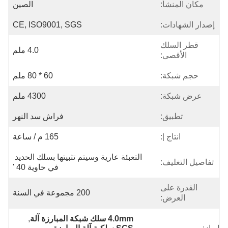
مكان المنشأ:
الصين
إصدار الشهادات:
CE, ISO9001, SGS
قطر السلك
4.0 ملم
الأقصى:
حجم شبكة:
60 * 80 ملم
عرض شبكة:
4300 ملم
تطبيق:
فراش سد النهر
انتاج |:
165 م / ساعة
التعبئة عارية وسيتم تثبيتها بسلك الحديد 
تفاصيل التغليف:
في حاوية 40 '
القدرة على
200 مجموعة في السنة
العرض:
4.0mm سلك شبكة المبارزة آلة
, 