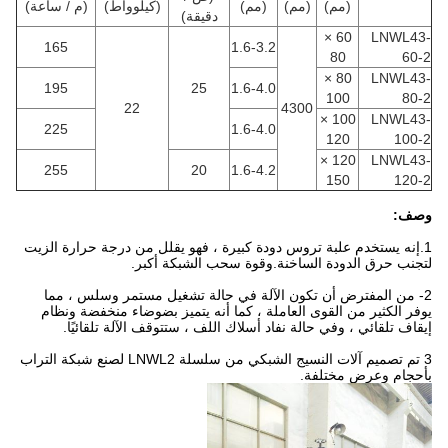
(مم)
(مم)
(مم)
(كيلوواط)
(م / ساعة)
دقيقة)
60 ×
LNWL43-
165
1.6-3.2
80
60-2
80 ×
LNWL43-
195
25
1.6-4.0
100
80-2
22
4300
100 ×
LNWL43-
225
1.6-4.0
120
100-2
120 ×
LNWL43-
255
20
1.6-4.2
150
120-2
وصف:
1.إنه يستخدم علبة تروس دودة كبيرة ، فهو يقلل من درجة حرارة الزيت
لتجنب حرق الدودة الساخنة.وقوة سحب الشبكة أكبر.
2- من المفترض أن تكون الآلة في حالة تشغيل مستمر وسلس ، مما
يوفر الكثير من القوى العاملة ، كما أنه يتميز بضوضاء منخفضة ونظام
إيقاف تلقائي ، وفي حالة نفاد أسلاك اللف ، ستتوقف الآلة تلقائيًا.
3 تم تصميم آلات النسيج الشبكي من سلسلة LNWL2 لصنع شبكة التراب
بأحجام وعرض مختلفة.