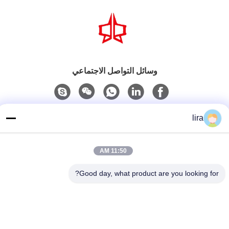
وسائل التواصل الاجتماعي
اتصل سريعًا
lira
الهاتف
86-510-86385783
11:50 AM
بريد إلكتروني
Good day, what product are you looking for?
sales@gabion.cn
العنوان
No.102, Yungu طريق, Zhutang مدينة, Jiangyin مدينة, جيانغسو
محافظة, الصين