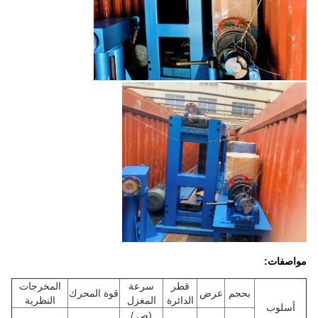
مواصفات:
قطر
سرعة
المخرجات
بحجم
عرض
قوة المحرك
الدائرة
المغزل
النظرية
أسلوب
(ص /