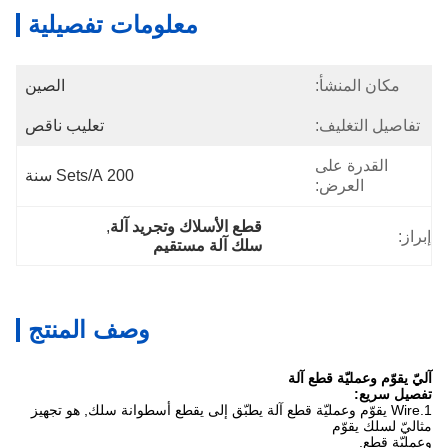
معلومات تفصيلية
مكان المنشأ:
الصين
تفاصيل التغليف:
تعليب ناقص
القدرة على
200 Sets/a سنة
العرض:
قطع الأسلاك وتجريد آلة
, 
إبراز:
سلك آلة مستقيم
وصف المنتج
آليّ يقوّم وعمليّة قطع آلة
تفصيل سريع:
1.Wire يقوّم وعمليّة قطع آلة يطبّق إلى يقطع أسطوانة سلك, هو تجهيز
مثاليّ لسلك يقوّم
وعمليّة قطع.