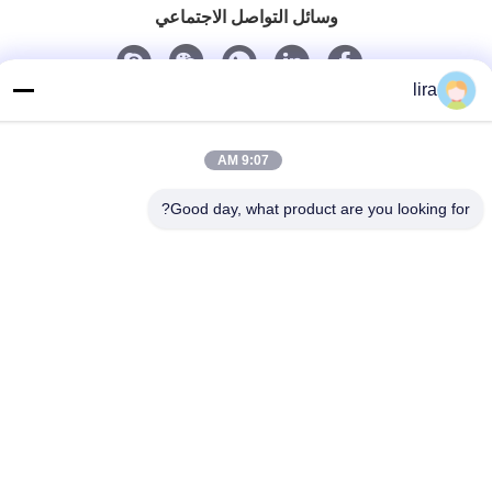
وسائل التواصل الاجتماعي
lira
اتصل سريعًا
الهاتف
9:07 AM
86-510-86385783
Good day, what product are you looking for?
بريد إلكتروني
sales@gabion.cn
العنوان
No.102, Yungu طريق, Zhutang مدينة, Jiangyin مدينة, جيانغسو
محافظة, الصين
سياسة الخصوصية
|
خريطة الموقع
الصين جودة جيدة آلة التراب المورد. حقوق الطبع والنشر © 2012-2026
Jiangyin Jinlida Light Industry Machinery Co.,Ltd جميع الحقوق