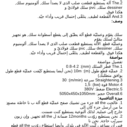
2.The آلة يستطيع قطعت صلب الذى لا يصدأ سلك, ألومنيوم سلك,
dessiner سلك, pvc سلك فولاذيّ و
هكذا فوق.
3.And القطعة لطيف, يتلقّى إحتمال قريب وأداء جيّد.
وصف:
سلك يقوّم وعمليّة قطع آلة يطبّق إلى يقطع أسطوانة سلك, هو تجهيز
مثاليّ لسلك يقوّم
وعمليّة قطع. الآلة يستطيع قطعت صلب الذى لا يصدأ سلك, ألومنيوم
سلك, dessiner سلك, pvc سلك فولاذيّ و
هكذا فوق. والقطعة لطيف, يتلقّى إحتمال قريب وأداء جيّد.
مواصفة
تفصيل مواصفة
1.The قطر السلك (mm): 0.8-4.2
2. عمليّة قطع طول (m): 10m (نحن أيضا يستطيع كيّفت عمليّة قطع طول
يوافق متطلبك)
3.Straightening سرعة (m/min): 30
4.Motor قوة (kw): 1,5
5.Electric ضغط: 380V
6.Overall حجم: 5050x450x1050mm
ميزة التنافسية:
1. عالجت all the جزء من تشبيك صفح عمليّة قطع آلة ب نا خاصّة مصنع;
ما من أرسل جزء كان إلى
خارج إلى عملية, لذلك النوعية يستطيع كنت ضمنت.
2. نحن يستطيع زوّدت 12months ضمانة ل all the تجهيز, وإن زبون
سيرتّب حاجة, نحن نا
فني أن يساعد ركّبت الآلة في بلدك, وأيضا استطاع زوّدت all the قطع