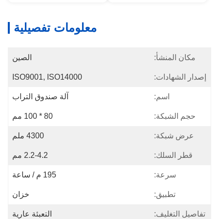
معلومات تفصيلية
مكان المنشأ:
الصين
إصدار الشهادات:
ISO9001, ISO14000
اسم:
آلة صندوق التراب
حجم الشبكة:
80 * 100 مم
عرض شبكة:
4300 ملم
قطر السلك:
2.2-4.2 مم
سرعة:
195 م / ساعة
تطبيق:
خزان
تفاصيل التغليف:
التعبئة عارية