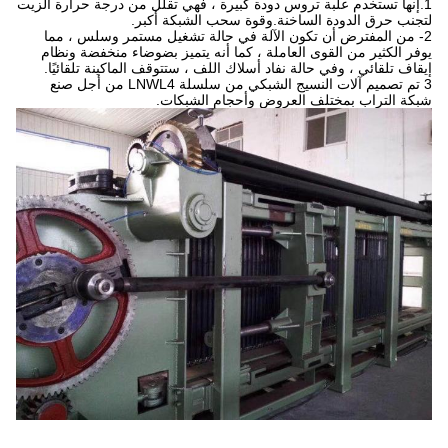
1.إنها تستخدم علبة تروس دودة كبيرة ، فهي تقلل من درجة حرارة الزيت
لتجنب حرق الدودة الساخنة.وقوة سحب الشبكة أكبر.
2- من المفترض أن تكون الآلة في حالة تشغيل مستمر وسلس ، مما
يوفر الكثير من القوى العاملة ، كما أنه يتميز بضوضاء منخفضة ونظام
إيقاف تلقائي ، وفي حالة نفاد أسلاك اللف ، ستتوقف الماكينة تلقائيًا.
3 تم تصميم آلات النسيج الشبكي من سلسلة LNWL4 من أجل صنع
شبكة التراب بمختلف العروض وأحجام الشبكات.