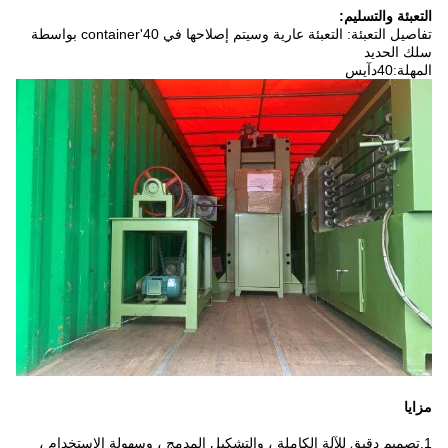
التعبئة والتسليم:
تفاصيل التعبئة: التعبئة عارية وسيتم إصلاحها في 40'container بواسطة
سلك الحديد
المهلة:
0
4
د
آيس
مزايا
1.
تصميم دقيق للآلة الكاملة ، والتشكيل المدمج ، وسهولة الاستخدام ،