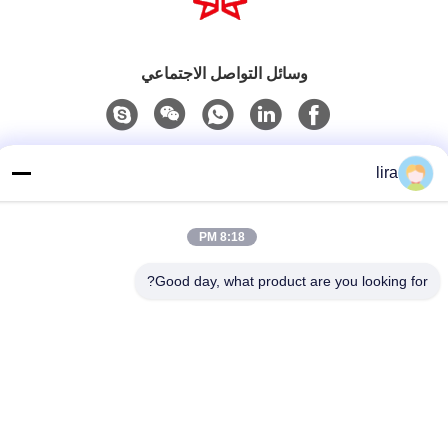
وسائل التواصل الاجتماعي
اتصل سريعًا
lira
الهاتف
86-510-86385783
8:18 PM
بريد إلكتروني
Good day, what product are you looking for?
sales@gabion.cn
العنوان
No.102, Yungu طريق, Zhutang مدينة, Jiangyin مدينة, جيانغسو
محافظة, الصين
سياسة الخصوصية
|
خريطة الموقع