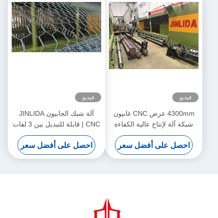
فيديو
فيديو
4300mm عرض CNC غابيون
آلة شبك الجابيون JINLIDA
شبكة آلة لإنتاج عالية الكفاءة
CNC | قابلة للتبديل بين 3 لفات
غابيون شبكة
/ 5 لفات | طول لف قابل
احصل على أفضل سعر
احصل على أفضل سعر
للتعديل | إنتاج متعدد المواصفات
عالي السرعة