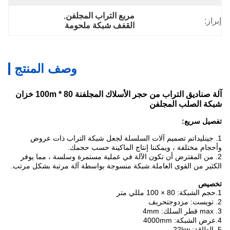
مربع التراب المجلفن
, 
إبراز:
القفف شبكة ملحومة
وصف المنتج
آلة صناديق التراب من حجر الأسلاك المجلفنة 80 * 100m خزان
شبكة الصلب المجلفن
تفصيل سريع:
1. جينليدا
تم تصميم آلات السلسلة لجعل شبكة التراب ذات عروض
وأحجام مختلفة ، ويمكننا إنتاج الماكينة حسب حجمك.
2. من المفترض أن تكون الآلة في عملية مستمرة وسلسة ، مما يوفر
الكثير من القوى العاملة.شبكة منسوجة بواسطة آلة مرتبة بشكل مرتب.
تخصيص
1.حجم الشبكة: 80 × 100 مللي متر
2. تويست: مزدوج
تحريف
3. max قطر السلك: 4mm
4.عرض الشبكة: 4000mm
5. الطاقة: 22kw