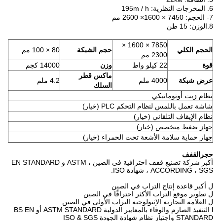
6. المخرجات النظرية: 195m / h
7- الحجم: 7450 × 1600
× 2600 مم
8.الوزن: 15 طن
7850 × 1600 ×
الحجم الكلي
حجم الشبكة
80 × 100 مم
2300 مم
قوة
22 كيلو واط
وزن
14000 كجم
ماكس قطر
عرض شبكة
4000 ملم
4.2 ملم
السلك
نظام زيت أوتوماتيكي
شاشة تعمل باللمس لنظام التحكم PLC (خيار)
نظام الإيقاف التلقائي (خيار)
جهاز ضغط متخصص (خيار)
جهاز حماية سلامة الأشعة تحت الحمراء (خيار)
حجر
القفف
أكبر شركة تصنيع قفف احترافية في الصين ، ASTM و EN STANDARD
ACCORDING ، SGS ، شهادة ISO.
ل أكبر قاعدة إنتاج التراب في الصين
ل تطوير موقع التراب الأكثر احترافًا في الصين
ل العلامة التجارية الإثنولوجية التراب الأولى في الصين
l التنفيذ الصارم والوفاء بالمعايير الدولية ASTM STANDARD أو BS EN
STANDARD واجتياز نظام شهادة الجودة ISO & SGS