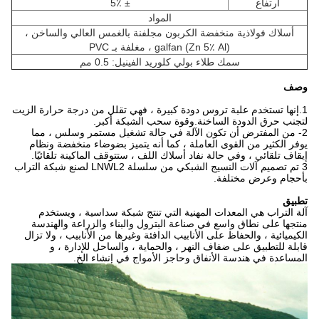
ارتفاع
± 5٪
المواد
أسلاك فولاذية منخفضة الكربون مجلفنة بالغمس العالي والساخن ،
galfan (Zn 5٪ Al) ، مغلفة بـ PVC
سمك طلاء بولي كلوريد الفينيل: 0.5 مم
وصف
1.إنها تستخدم علبة تروس دودة كبيرة ، فهي تقلل من درجة حرارة الزيت
لتجنب حرق الدودة الساخنة.وقوة سحب الشبكة أكبر.
2- من المفترض أن تكون الآلة في حالة تشغيل مستمر وسلس ، مما
يوفر الكثير من القوى العاملة ، كما أنه يتميز بضوضاء منخفضة ونظام
إيقاف تلقائي ، وفي حالة نفاد أسلاك اللف ، ستتوقف الماكينة تلقائيًا.
3 تم تصميم آلات النسيج الشبكي من سلسلة LNWL2 لصنع شبكة التراب
بأحجام وعرض مختلفة.
تطبيق
آلة التراب هي المعدات المهنية التي تنتج شبكة سداسية ، ويستخدم
منتجها على نطاق واسع في صناعة البترول والبناء والزراعة والهندسة
الكيميائية ، والحفاظ على الأنابيب الدافئة وغيرها من الأنابيب ، ولا تزال
قابلة للتطبيق على ضفاف النهر ، والحماية ، والساحل للإدارة ، و
المساعدة في هندسة الأنفاق وحاجز الأمواج في إنشاء الخ.