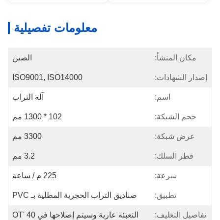
معلومات تفصيلية
مكان المنشأ:
الصين
إصدار الشهادات:
ISO9001, ISO14000
اسم:
آلة التراب
حجم الشبكة:
102 * 1300 مم
عرض شبكة:
3300 مم
قطر السلك:
3.2 مم
سرعة:
225 م / ساعة
تطبيق:
صناديق التراب الحجرية المطلية بـ PVC
تفاصيل التغليف:
التعبئة عارية وسيتم إصلاحها في 40 'OT