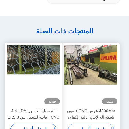
المنتجات ذات الصلة
فيديو
فيديو
4300mm عرض CNC غابيون
آلة شبك الجابيون JINLIDA
شبكة آلة لإنتاج عالية الكفاءة
CNC | قابلة للتبديل بين 3 لفات
غابيون شبكة
/ 5 لفات | طول لف قابل