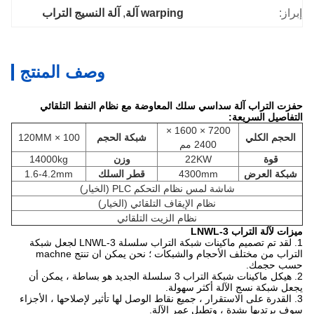
إبراز:
warping آلة
, 
آلة النسيج التراب
وصف المنتج
حفزت التراب آلة سداسي سلك المعاوضة مع نظام النفط التلقائي
التفاصيل السريعة:
7200 × 1600 ×
الحجم الكلي
شبكة الحجم
100 × 120MM
2400 مم
قوة
22KW
وزن
14000kg
شبكة العرض
4300mm
قطر السلك
1.6-4.2mm
شاشة لمس نظام التحكم PLC (الخيار)
نظام الإيقاف التلقائي (الخيار)
نظام الزيت التلقائي
ميزات لآلة التراب LNWL-3
1. لقد تم تصميم ماكينات شبكة التراب سلسلة LNWL-3 لجعل شبكة
التراب من مختلف الأحجام والشبكات ؛
نحن يمكن ان تنتج machne
حسب حجمك.
2. هيكل ماكينات شبكة التراب 3 سلسلة الجديد هو بساطة ، يمكن أن
يجعل شبكة نسج الآلة أكثر سهولة.
3. القدرة على الاستقرار ، جميع نقاط الوصل لها تأثير لإصلاحها ، الأجزاء
سوف يرتديها بشدة ، وتطيل عمر الآلة.