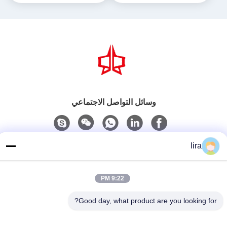
وسائل التواصل الاجتماعي
lira
اتصل سريعًا
الهاتف
9:22 PM
86-510-86385783
Good day, what product are you looking for?
بريد إلكتروني
sales@gabion.cn