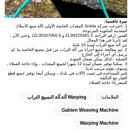
ميزة تنافسية:
1. اخترعت شركة Jinlida المعدات الخاصة الأولى لآلة صنع الأسلاك
المعدنية الملتوية المزدوجة
الصين (رقم البراءة: ZL99229381.2 و ZL00267066.5).
وحتى الآن ،
لقد ثابرنا في هذا المجال
من آلة صنع التراب لمدة 15 عاما.
2. تتم معالجة جميع أجزاء من آلة التراب من قبل مصنع الخاصة بنا.
لم
ترسل أي أجزاء إلى الخارج
العملية ، لذلك يمكن ضمان الجودة.
3. يمكننا توفير ضمان لمدة 12 شهرا لجميع المعدات ، وإذا حاجة العملاء ،
وسوف نقوم بترتيب لدينا
فني للمساعدة في تثبيت الآلات في بلدك ، ويمكن أيضا توفير جميع قطع
الغيار مع التكلفة
السعر إذا حاجة العملاء.
العلامات:
Warping آلة,آلة النسيج التراب
Gabion Weaving Machine
Warping Machine