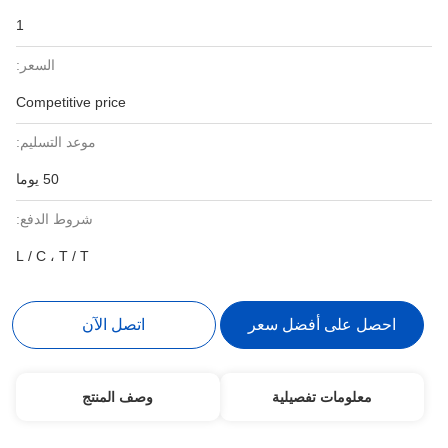
1
السعر:
Competitive price
موعد التسليم:
50 يوما
شروط الدفع:
L / C ، T / T
احصل على أفضل سعر
اتصل الآن
معلومات تفصيلية
وصف المنتج