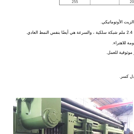
255
20