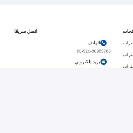
تجات
اتصل سريعًا
لتراب
الهاتف
86-510-86385783
لتراب
بريد إلكتروني
لتراب
sales@gabion.cn
انتاج
العنوان
No.102, Yungu طريق, Zhutang مدينة,
 آلة
Jiangyin مدينة, جيانغسو محافظة, الصين
 آلة