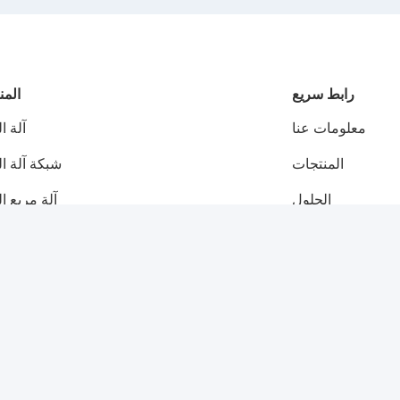
رابط سريع
المن
معلومات عنا
آلة ا
المنتجات
شبكة آلة ا
الحلول
آلة مربع ا
أخبار
التراب خط ال
اتصل بنا
أسلاك سداسية المعاوضة
شبكة سداسية