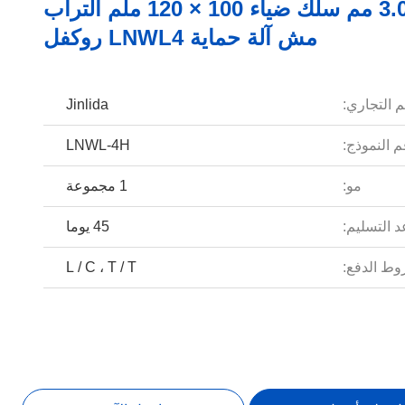
تعديل 3.0 مم سلك ضياء 100 × 120 ملم التراب
مش آلة حماية LNWL4 روكفل
م التجاري:
Jinlida
 النموذج:
LNWL-4H
مو:
1 مجموعة
 التسليم:
45 يوما
ط الدفع:
L / C ، T / T