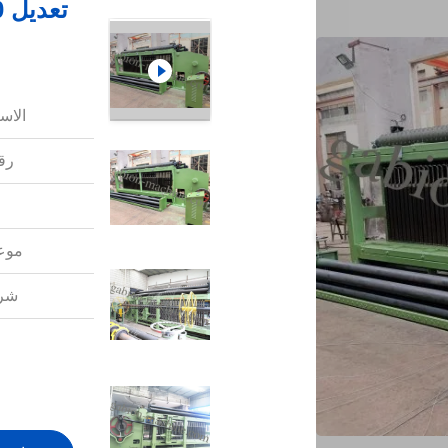
الاس
رقم
موعد
شرو