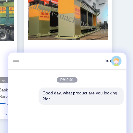
lira
9:01 PM
فيديو
فيديو
Basket
JINLIDA CNC-5300 Heavy-Duty CNC
Good day, what product are you looking 
Servo-
Gabion Basket Welding Machine 5300mm
for?
pment
Width Double Twist Mesh Production
احصل على أفضل سعر
Equipment