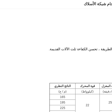
حام شبكة الأسلاك
المغزل
قوة المحرك
الناتج النظري
دقيقة)
(كيلوواط)
(م / ح)
165
195
25
22
225