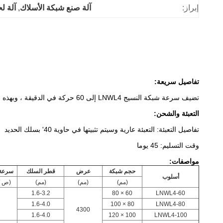
إبراز:
آلة صنع شبكة الأسلاك
, 
آلة ل
تفاصيل سريعة:
تضيف سرعة شبكة النسيج LNWL4 إلى 60 حركة في الدقيقة ، وبهذه الطريقة ، تحسن الكفاءة ثلث الآلات القديمة.
التعبئة والشحن:
تفاصيل التعبئة: التعبئة عارية وسيتم تثبيتها في حاوية 40' بسلك الحديد
وقت التسليم: 45 يوما
مواصفات:
حجم شبكة
عرض
قطر السلك
سرعة 
أسلوب
(مم)
(مم)
(مم)
(ص / 
1.6-3.2
60 × 80
LNWL4-60
1.6-4.0
80 × 100
LNWL4-80
4300
1.6-4.0
100 × 120
LNWL4-100