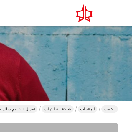
بيت
المنتجات
شبكة آلة التراب
تعديل 3.0 مم سلك ضياء 100 × 120 ملم التراب مش آلة حماية LNWL4 روكفل