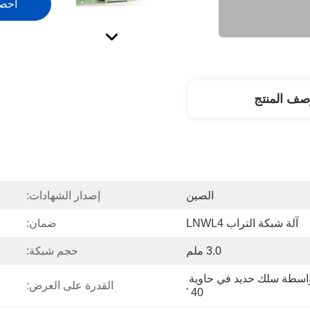
احص
صف المنتج
الصين
إصدار الشهادات:
آلة شبكة التراب LNWL4
ضمان:
3.0 ملم
حجم شبكة:
التعبئة عارية وسيتم إصلاح بواسطة سلك حديد في حاوية 
القدرة على العرض:
40 '