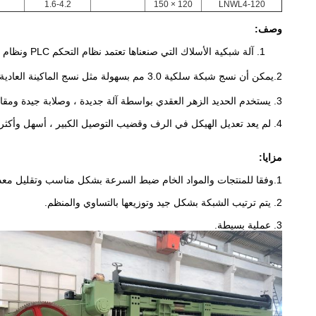
1.6-4.2
120 × 150
LNWL4-120
وصف:
1. آلة شبكية الأسلاك التي صنعناها تعتمد نظام التحكم PLC ونظام الزيت الأوتوماتيكي.
2.
يمكن أن نسج شبكة سلكية 3.0 مم بسهولة مثل نسج الماكينة العادية 2.4 ملم شبكة سلكية ، والسرعة هي أيضًا بنفس النمط العادي.
3. يستخدم الحديد الزهر العقدي بواسطة آلة جديدة ، وصلابة جيدة ومقاومة للاهتراء.
4. لم يعد تعديل الهيكل في الرف وقضيب التوصيل الكبير ، أسهل وأكثر موثوقية للعمل.
مزايا:
1.وفقا للمنتجات والمواد الخام ضبط السرعة بشكل مناسب وتقليل معدل كسر.
2. يتم ترتيب الشبكة بشكل جيد وتوزيعها بالتساوي والمنظم.
3. عملية بسيطة.