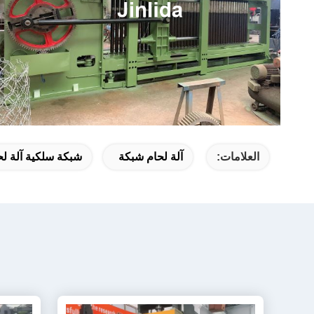
العلامات:
آلة لحام شبكة
شبكة سلكية آلة لح