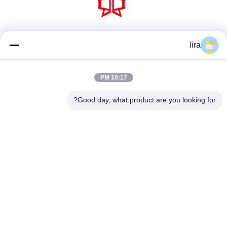
وسائل التواصل الاجتماعي
lira
10:17 PM
اتصل سريعًا
Good day, what product are you looking for?
الهاتف
86-510-86385783
بريد إلكتروني
sales@gabion.cn
العنوان
No.102, Yungu طريق, Zhutang مدينة, Jiangyin مدينة, جيانغسو
محافظة, الصين