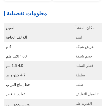
معلومات تفصيلية
مكان المنشأ:
الصين
اسم:
آلة لف الحافة
عرض شبكة:
4 م
حجم شبكة:
88 * 120 ملم
قطر السلك:
1.6-4.0 مم
سلطة:
4.7 كيلو واط
طلب:
خط إنتاج التراب
تفاصيل التغليف:
تعليب ناقص
القدرة على
100sets/a سنة