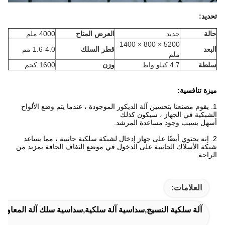
تحديد:
حالة
جديد
العرض المتاح
4000 ملم
5200 × 800 × 1400
البعد
قطر السلك
1.6-4.0 مم
ملم
سلطة
4.7 كيلو واط
وزن
1600 كجم
ميزة تنافسية:
1. يقوم مصنعنا بتحسين آلة الديكور الموجودة ، عندما يتم وضع الألواح
الشبكية في الجهاز ، سيكون كذلك
أسهل بسبب وجود مساعدة المرشد.
2. إنه يحتوي أيضًا على جهاز إدخال لشبكة سلكية جانبية ، مما يساعد
شبكة الأسلاك الجانبية على الدخول في موضع التفاف الحافة بمزيد من
الراحة.
العلامات:
آلة سلكية النسيج,سداسية آلة سلكية,سداسية سلك آلة المعاوضة