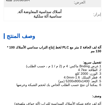
العرض:
أسلاك سداسية المعاوضة آلة
, 
إبراز:
سداسية آلة سلكية
وصف المنتج
آلة لف الحافة 2 متر مع PLC لخط إنتاج التراب سداسي الأسلاك 100 *
130 مم
تفصيل سريع:
1.عرض Bnding ماكس: 4 م (2 م / 1 م ، حسب الطلب)
2. الطاقة: 4.7kw
3. الوزن: 2000 كلغ
4. قطر السلك: 1.6-4.0mm
5. البعد: 5200x800x1400 (مم)
6. يمكننا أن ننتج حسب الطلب الخاص بك لحجم الشبكة وعرضها
وصف:
آلة لف حافة شبكة الأسلاك السداسية للتراب (آلة حواف ملفوفة)