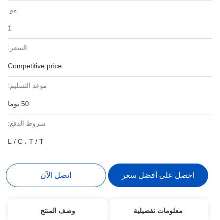
مو:
1
السعر:
Competitive price
موعد التسليم:
50 يوما
شروط الدفع:
L / C ، T / T
احصل على أفضل سعر
اتصل الآن
معلومات تفصيلية
وصف المنتج