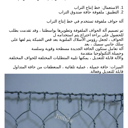
1. الاستعمال: خط إنتاج التراب
2. التطبيق: ملفوفة حافة صندوق التراب
آلة حواف ملفوفة تستخدم في خط إنتاج التراب
تم تصميم آلة الحواف الملفوفة وتطويرها بواسطتنا ، وقد تقدمت بطلب
للحصول على براءة اختراع.يتم استخدامه ل
الحواف ، لجعل رؤوس الأسلاك الملتوية بعد قص الشبكة يتم لفها على
سلك جانبي سميك ، بعد
آلة تعامل.ستكون الحافة الجديدة مسطحة وقوية وسلسة
وجميلة.التكنولوجيا متقدمة
والآلة قابلة للتعديل ، يمكنها تلبية المتطلبات المختلفة للحواف المختلفة.
الميزات: حافة جميلة ، عملية تلقائية ، المنعطفات من حافة المتداول
قابلة للتعديل وفعالة.