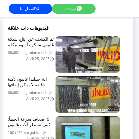
دردشة
اتصل بنا
فيديوهات ذات علاقة
تم الكشف عن إنتاج شبكة
غابيون مبتكرة أوتوماتيكا و
هندسة CNC ممتازة
60x80mm gabion mesh
machine
April 25, 2025
00:21
آلة جينليدا غابيون ذكية
دقيقة لا يمكن إيقافها
60x80mm gabion mesh
machine
April 22, 2025
00:21
5 أضعاف سرعة الخطأ:
كيف تسيطر آلات غابيون
سي إن سي من "غليدر"
100x120mm gabion
على الهندسة العالمية
machine machine