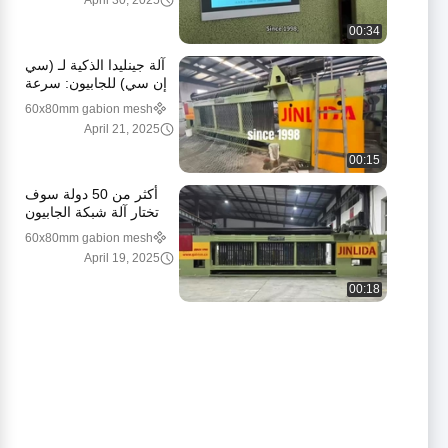
April 30, 2025
00:34
آلة جينليدا الذكية لـ (سي
إن سي) للجابيون: سرعة
عالية ودقة وفعالية لا مثيل
60x80mm gabion mesh
لها
machine
April 21, 2025
00:15
أكثر من 50 دولة سوف
تختار آلة شبكة الجابيون
جينليدا.
60x80mm gabion mesh
machine
April 19, 2025
00:18