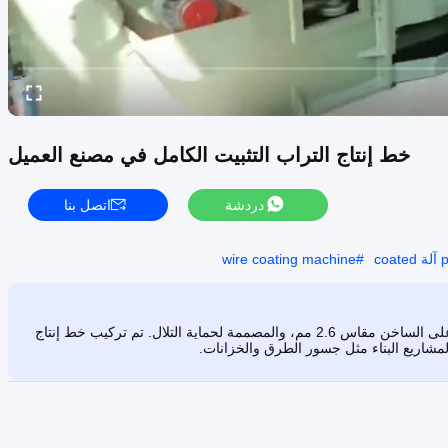
خط إنتاج التراب التثبيت الكامل في مصنع العميل
دردشة
اتصل بنا
wire coating machine
#
اكتشف آلة الشبك السداسية منخفضة الضوضاء المزودة بسلك مجلفن على الساخن مقاس 2.6 مم، والمصممة لحماية التلال. تم تركيب خط إنتاج
لمشاريع البناء مثل جسور الطرق والخزانات.